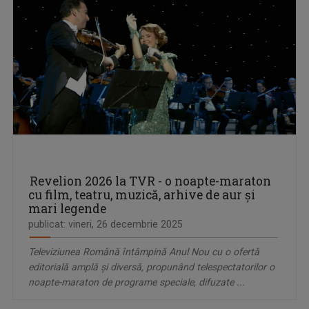
Revelion 2026 la TVR - o noapte-maraton
cu film, teatru, muzică, arhive de aur și
mari legende
publicat: vineri, 26 decembrie 2025
Televiziunea Română întâmpină Anul Nou cu o ofertă
editorială amplă și diversă, propunând telespectatorilor o
noapte-maraton de programe speciale, difuzate ...