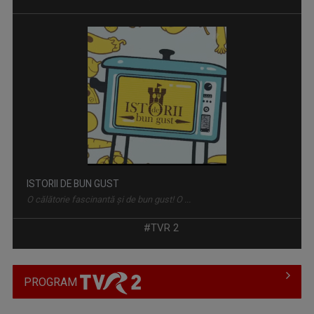
ISTORII DE BUN GUST
O călătorie fascinantă şi de bun gust! O ...
#TVR 2
PROGRAM