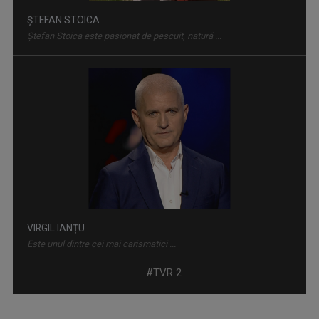
ȘTEFAN STOICA
Ștefan Stoica este pasionat de pescuit, natură ...
FĂRĂ PREJUDECĂȚI!
Nimic despre noi fără noi! - aceasta este ...
VIRGIL IANȚU
Este unul dintre cei mai carismatici ...
CURSA PRIN ISTORIE
#TVR 2
Aventură, întâlniri neaşteptate şi comori ...