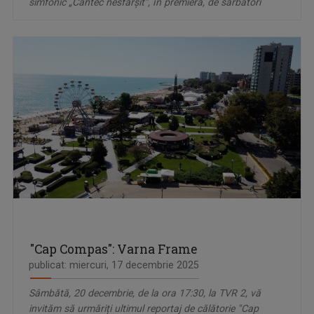
simfonic „Cântec nesfârșit”, în premieră, de sărbători
"Cap Compas": Varna Frame
publicat: miercuri, 17 decembrie 2025
Sâmbătă, 20 decembrie, de la ora 17:30, la TVR 2, vă
invităm să urmăriți ultimul reportaj de călătorie "Cap