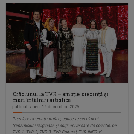
Crăciunul la TVR – emoție, credință și
mari întâlniri artistice
publicat: vineri, 19 decembrie 2025
Premiere cinematografice, concerte-eveniment,
transmisiuni religioase și ediții aniversare de colecție, pe
TVR 1, TVR 2, TVR 3, TVR Cultural, TVR INFO și ...