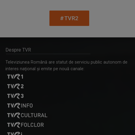
#TVR2
Despre TVR
DANIELA ZECA-BUZURA
Prozatoare, eseistă, critic literar și ...
Televiziunea Română are statut de serviciu public autonom de
CAP COMPAS
interes naţional şi emite pe nouă canale:
De peste zece ani, „Cap compas” este o ...