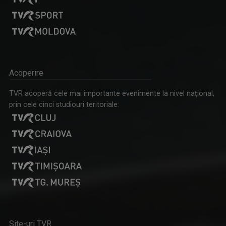
STELA POPA
Stela și-a împlinit visul din copilărie: să ...
D’ALE LU’ MITICĂ
„D’ale lu’ Mitică” este o emisiune de reportaj ...
Acoperire
TVR acoperă cele mai importante evenimente la nivel naţional,
prin cele cinci studiouri teritoriale:
CRISTINA SOARE
Cristina Soare e jurnalista care ne aduce nu ...
MOZAIKA
"Mozaika" este o producție a Redacției Alte ...
Site-uri TVR