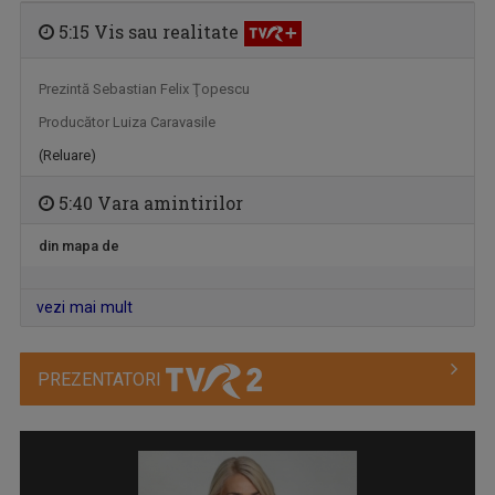
5:15 Vis sau realitate
Prezintă Sebastian Felix Ţopescu
EDUCAȚIA LA PUTERE
Producător Luiza Caravasile
Tot ce contează cu adevărat în educația din ...
(Reluare)
5:40 Vara amintirilor
din mapa de
vezi mai mult
PREZENTATORI
GENERAȚIA FIT
„Generația Fit” promovează mișcarea ca stil de ...