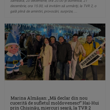
Sâmbătă, 20 decembrie, ora 20.00 și duminică, 21
decembrie, ora 15.00, vă invităm să urmăriţi, la TVR 2, o
gală plină de amintiri, provocări, surprize, ...
Marina Almăşan: „Mă declar din nou
cucerită de sufletul moldovenesc!” Hai-Hui
prin Chişinău, miercuri seară, la TVR 2