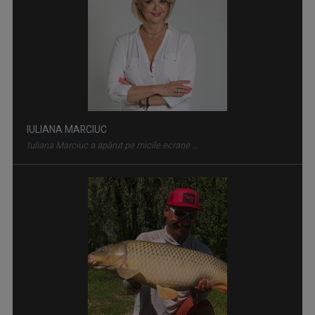
IULIANA MARCIUC
Iuliana Marciuc a apărut pe micile ecrane ...
MEMORIALUL DURERII
Început în 1991, „Memorialul Durerii” a ...