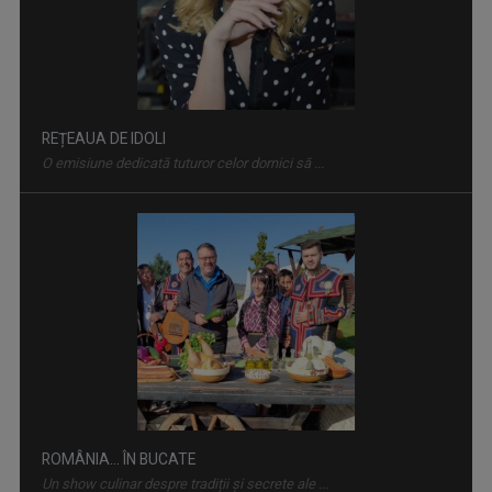
REȚEAUA DE IDOLI
O emisiune dedicată tuturor celor dornici să ...
ROMÂNIA... ÎN BUCATE
Un show culinar despre tradiții și secrete ale ...