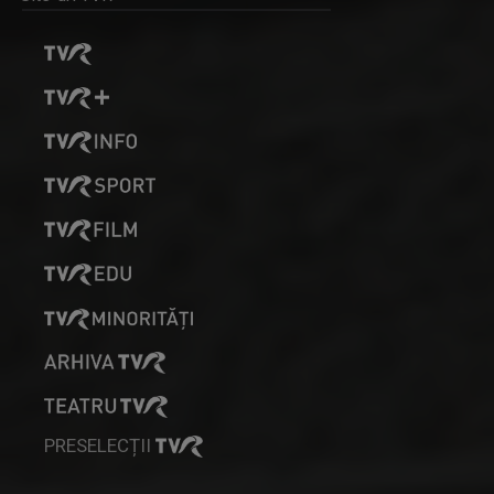
MARINA ALMĂȘAN
Marina Almăşan este absolventă, ca şef de ...
NATURĂ ŞI AVENTURĂ
O călătorie fascinantă prin cele mai sălbatice ...
PRESELECȚII
PAUL SURUGIU - FUEGO