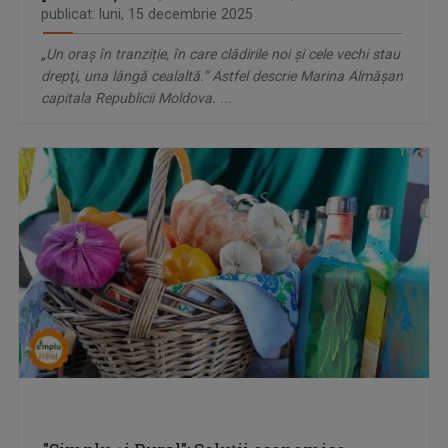
publicat: luni, 15 decembrie 2025
„Un oraș în tranziție, în care clădirile noi și cele vechi stau
drepţi, una lângă cealaltă.” Astfel descrie Marina Almăşan
capitala Republicii Moldova. ...