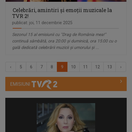
Celebrări, amintiri şi emoții muzicale la
TVR 2!
publicat: joi, 11 decembrie 2025
Sezonul 15 al emisiunii cu "Drag de România mea!"
continuă sâmbătă, ora 20:00 şi duminică, ora 15:00 cu o
gală dedicată celebrării muzicii şi umorului şi ...
‹
5
6
7
8
9
10
11
12
13
›
EMISIUNI