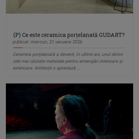
(P) Ce este ceramica porțelanată GUDART?
publicat: miercuri, 21 ianuarie 2026
Ceramica porțelanată a devenit, în ultimii ani, unul dintre
cele mai căutate materiale pentru amenajări interioare și
exterioare. Arhitecții o apreciază ...