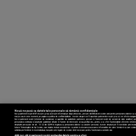
Nouă ne pasă ca datele tale personale să rămână confidențiale
Noi și partenerii noștri
657
stocăm și/sau accesăm informații pe dispozitivul dvs., precum identificatorii cookie unici pentru prelucrarea datelor cu c
mai jos sau în orice moment, pe pagina cu politica de confidențialitate. Aceste alegeri vor fi raportate partenerilor noștri și nu vă vor afecta navigar
Noi si partenerii nostri (retelele de socializare si agentiile de publicitate partenere, precum si furnizorii nostri de servicii de date analitice
personaliza continutul si anunturile publicitare afisate in functie de interesele si/sau profilul dvs., pentru a va oferi functionalitati aferente retele
drepturile prevazute de art. 15-22 din GDPR in legatura cu prelucrarea datelor cu caracter personal. Aceste drepturi pot fi exercitate prin modal
tuturor Tehnologiilor de tip Cookie, care implica inclusiv acceptul dvs. cu privire la stocarea/accesarea informatiilor de catre Vendor-ii cu care
schimba preferintele in mod individual, mai putin cele legate de cookie strict necesare pentru functionarea website-ului.
Atât noi, cât și partenerii noștri prelucrăm datele pentru a oferi: