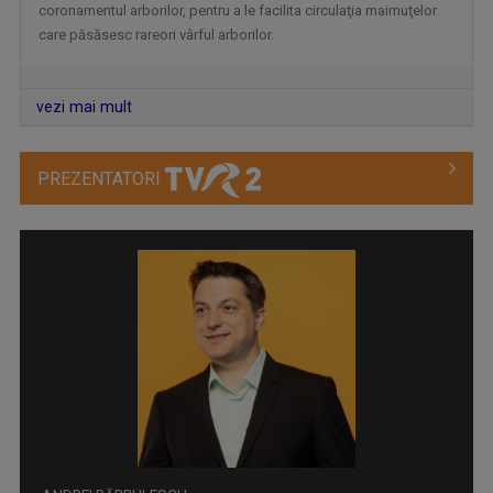
coronamentul arborilor, pentru a le facilita circulaţia maimuţelor
care păsăsesc rareori vârful arborilor.
vezi mai mult
PREZENTATORI
TELEJURNALUL TVR 2
Zilnic, la ora 12.00, Telejurnalul TVR 2 ne ...