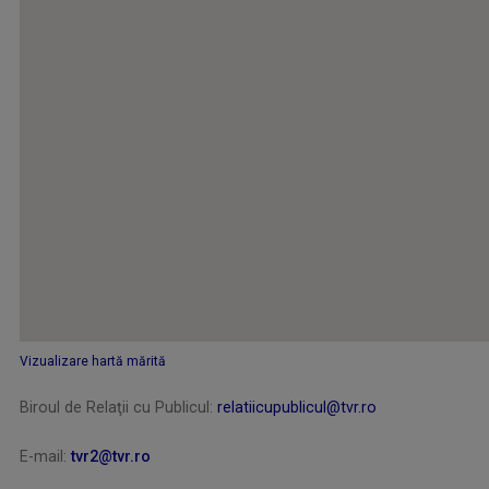
Vizualizare hartă mărită
Biroul de Relaţii cu Publicul:
relatiicupublicul@tvr.ro
E-mail:
tvr2@tvr.ro