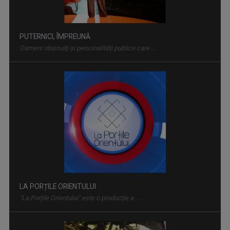
LA PORȚILE ORIENTULUI
"La Porțile Orientului" este o producție a ...
NATURĂ ŞI AVENTURĂ
O călătorie fascinantă prin cele mai sălbatice ...