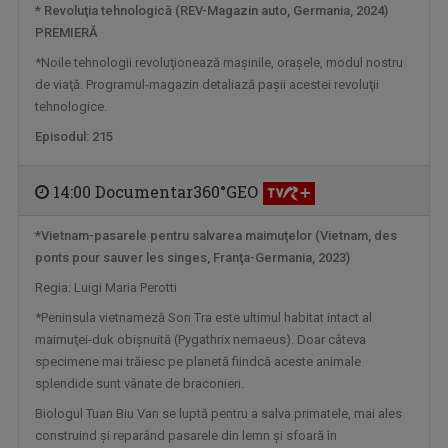
* Revoluţia tehnologică (REV-Magazin auto, Germania, 2024)
PREMIERĂ
MIC DEJUN CU UN CAMPION
*Noile tehnologii revoluţionează maşinile, oraşele, modul nostru
În fiecare sâmbătă dimineaţa, la ora 10.00, la ...
de viaţă. Programul-magazin detaliază paşii acestei revoluţii
tehnologice.
Episodul: 215
14:00 Documentar360°GEO
*Vietnam-pasarele pentru salvarea maimuţelor (Vietnam, des
ponts pour sauver les singes, Franţa-Germania, 2023)
Regia: Luigi Maria Perotti
*Peninsula vietnameză Son Tra este ultimul habitat intact al
maimuţei-duk obişnuită (Pygathrix nemaeus). Doar câteva
DRAG DE ROMÂNIA MEA!
specimene mai trăiesc pe planetă fiindcă aceste animale
Paul Surugiu-Fuego prezintă un show ...
splendide sunt vânate de braconieri.
Biologul Tuan Biu Van se luptă pentru a salva primatele, mai ales
construind şi reparând pasarele din lemn şi sfoară în