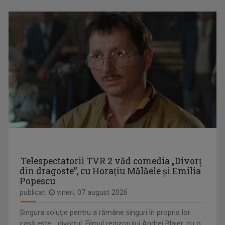
Artist de succes, cu mare priză la public și o ...
CRONICA UCRAINEANĂ
"Cronica Ucraineană" este o producție a ...
ALEXANDRU BUCUR
Pasionat de pescuit încă din copilărie, ...
FERMA
Telespectatorii TVR 2 văd comedia „Divorţ
Nu mai aveţi loc la oraş? Încercati la ţară! ...
din dragoste”, cu Horaţiu Mălăele şi Emilia
Popescu
publicat:
vineri, 07 august 2026
Singura soluţie pentru a rămâne singuri în propria lor
casă este... divorţul. Filmul regizorului Andrei Blaier, cu o