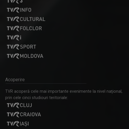
IRINA PĂCURARIU
Irina Păcurariu este născută la Iaşi, la 23 ...
GENERAȚIA FIT
Acoperire
„Generația Fit” promovează mișcarea ca stil de ...
TVR acoperă cele mai importante evenimente la nivel naţional,
prin cele cinci studiouri teritoriale: