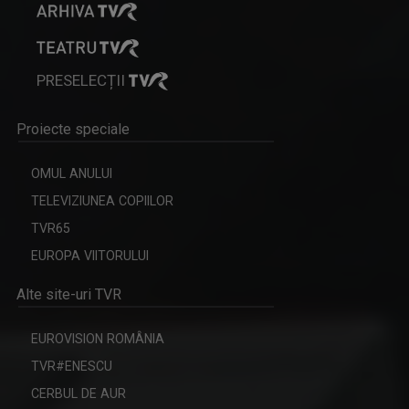
PRESELECȚII
Proiecte speciale
OMUL ANULUI
ȘTEFAN STOICA
TELEVIZIUNEA COPIILOR
Ștefan Stoica este pasionat de pescuit, natură ...
ISTORII DE BUN GUST
TVR65
O călătorie fascinantă şi de bun gust! O ...
EUROPA VIITORULUI
Alte site-uri TVR
EUROVISION ROMÂNIA
TVR#ENESCU
CERBUL DE AUR