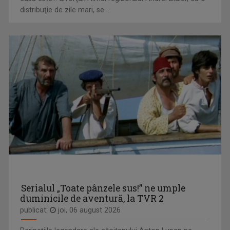
distribuţie de zile mari, se ...
DORINA FLOREA
Fie că s-a aflat la pupitrul „Telejurnalului” ...
CULTURA MINORITĂŢILOR
Redacțiile Maghiară, Germană și Alte ...
Serialul „Toate pânzele sus!” ne umple
duminicile de aventură, la TVR 2
publicat:
joi, 06 august 2026
DANIELA ZECA-BUZURA
Prozatoare, eseistă, critic literar și ...
DESTINE CA-N FILME