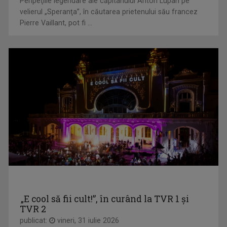
Peripeţiile legendare ale căpitanului Anton Lupan pe
La „Destine ca-n filme" cunoaştem adevăraţi ...
velierul „Speranţa”, în căutarea prietenului său francez
Pierre Vaillant, pot fi ...
TEODORA ANTONESCU
„TVR este un vis devenit realitate!" Teodora ...
EDUCAȚIA LA PUTERE
Tot ce contează cu adevărat în educația din ...
„E cool să fii cult!”, în curând la TVR 1 și
TVR 2
publicat:
vineri, 31 iulie 2026