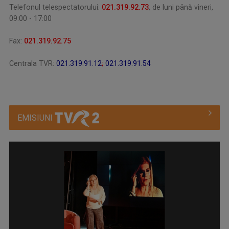
Telefonul telespectatorului:
021.319.92.73
, de luni până vineri,
09:00 - 17:00
Fax:
021.319.92.75
Centrala TVR:
021.319.91.12
;
021.319.91.54
EMISIUNI