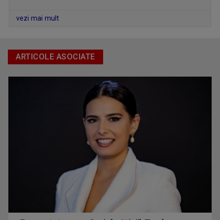
vezi mai mult
ANDREI BĂRBULESCU
ARTICOLE ASOCIATE
Andrei Bărbulescu s-a născut în 30 noiembrie ...
ALEXANDRU BUCUR
Pasionat de pescuit încă din copilărie, ...