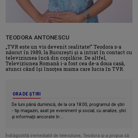
TEODORA ANTONESCU
„TVR este un vis devenit realitate!" Teodora s-a
născut în 1989, la Bucureşti şi a intrat în contact cu
televiziunea încă din copilărie. De altfel,
Televiziunea Romană i-a fost cea de-a doua casă,
atunci când îşi însoţea mama care lucra în TVR.
ORA DE ŞTIRI
De luni până duminică, de la ora 18:00, programul de ştiri
- tip magazin, axat pe eveniment şi social, cu analize, ştiri
şi informaţii ancorate în ...
Îndrăgostită iremediabil de televiziune, Teodora şi-a propus să