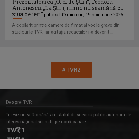
Prezentatoarea „Orei de Ştiri”, Teodora
Antonescu: „La Ştiri, nimic nu seamănă cu
ziua de ieri”
publicat:
miercuri, 19 noiembrie 2025
A copilărit printre camere de filmat și vocile grave din
studiourile TVR, iar agitația redacțiilor i-a devenit ...
#TVR2
LIANA STANCIU
S-a născut în București pe 24 iulie 1971, iar ...
Despre TVR
Televiziunea Română are statut de serviciu public autonom de
interes naţional şi emite pe nouă canale: