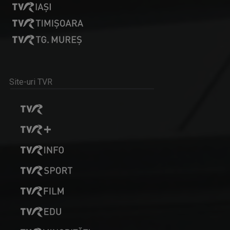
Site-uri TVR
DORINA FLOREA
Fie că s-a aflat la pupitrul „Telejurnalului” ...