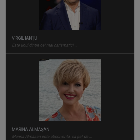
VIRGIL IANȚU
Este unul dintre cei mai carismatici ...
MARINA ALMĂȘAN
Marina Almăşan este absolventă, ca şef de ...