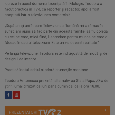
lucreze în acest domeniu. Licenţiată în Filologie, Teodora a
făcut practică în TVR, ca reporter şi redactor, apoi a fost
cooptată într-o televiziunea comercială.
„După ani şi ani în care Televiziunea Română mi-a rămas în
suflet, am ajuns să fac parte din această familie, să fiu colegă
cu cei pe care, mică fiind, îi apreciam pentru munca pe care o
făceau în cadrul televiziunii. Este un vis devenit realitate."
Pe lângă televiziune, Teodora este îndrăgostită de modă şi de
designul de interior.
Practică înotul, schiul şi adoră drumeţiile montane.
Teodora Antonescu prezintă, alternativ cu Stela Popa, „Ora de
știri", jurnal difuzat de luni până duminică, de la ora 18.00.
PREZENTATORI