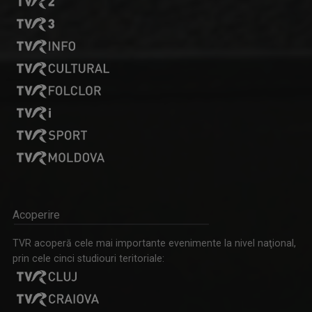
PAUL SURUGIU - FUEGO
Artist de succes, cu mare priză la public și o ...
Acoperire
TVR acoperă cele mai importante evenimente la nivel naţional,
prin cele cinci studiouri teritoriale:
STELA POPA
Stela și-a împlinit visul din copilărie: să ...