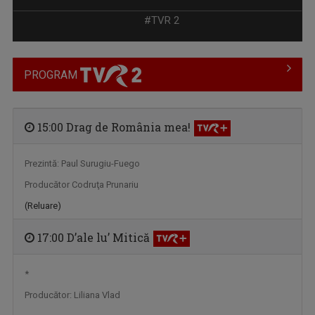
#TVR 2
PROGRAM
15:00 Drag de România mea!
Prezintă: Paul Surugiu-Fuego
ȘTEFAN STOICA
Producător Codruţa Prunariu
Ștefan Stoica este pasionat de pescuit, natură ...
(Reluare)
17:00 D’ale lu’ Mitică
*
Producător: Liliana Vlad