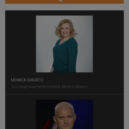
MONICA GHIURCO
Cu o lungă experienţă în presă, Monica Ghiurco ...