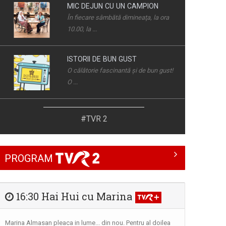
ISTORII DE BUN GUST
O călătorie fascinantă şi de bun gust!
O ...
ROMÂNIA... ÎN BUCATE
Un show culinar despre tradiții și
secrete ale ...
MEMORIALUL DURERII
#TVR 2
Început în 1991, „Memorialul Durerii”
a ...
PROGRAM
PESCAR HOINAR
Fiecare episod al seriei „Pescar
hoinar” este ...
16:30 Hai Hui cu Marina
CULTURA MINORITĂŢILOR
Marina Almasan pleaca in lume... din nou. Pentru al doilea