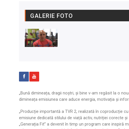
GALERIE FOTO
„Bună dimineața, dragii noștri, și bine v-am regăsit la o no
dimineața emisiunea care aduce energia, motivația și infor
„Producție importantă a TVR 2, realizată în coproducție cu
emisiune dedicată stilului de viață activ, nutriției corecte și 
„Generația Fit” a devenit în timp un program care inspiră 