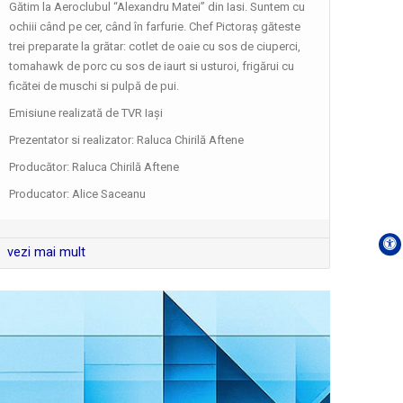
este ...
Gătim la Aeroclubul “Alexandru Matei” din Iasi. Suntem cu
ochiii când pe cer, când în farfurie. Chef Pictoraș găteste
trei preparate la grătar: cotlet de oaie cu sos de ciuperci,
E VREMEA TA!
tomahawk de porc cu sos de iaurt si usturoi, frigărui cu
... să descoperi cele mai rapide și
ficătei de muschi si pulpă de pui.
complete ...
Emisiune realizată de TVR Iaşi
Prezentator si realizator: Raluca Chirilă Aftene
TONOMATUL DP2
Producător: Raluca Chirilă Aftene
În fiecare seară de luni până joi,
Studioul ...
Producator: Alice Saceanu
DRAG DE ROMÂNIA MEA!
vezi mai mult
Paul Surugiu-Fuego prezintă un show
...
CRONICA UCRAINEANĂ
"Cronica Ucraineană" este o producție
a ...