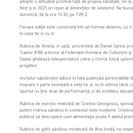
adopte o atitudine pozitivă față de propria sănătate. De la
fiind şi în 2025 un reper al dimineților de weekend. Ne buc
duminică, de la ora 10.30, pe TVR 2.
Fiecare ediție este construită într-un format dinamic, cu o s
în viața de zi cu zi:
Rubrica de
fitness, în sală
, prezentată de Daniel Oprea, pr
Trainer IFBB și lector al Federației Române de Culturism ș
Daniel ghidează telespectatorii către o formă fizică optimă, 
pregătire.
Invitatul săptămânii
aduce în fața publicului personalități 
mișcare o parte esențială a vieții lor şi, nu în ultimul rând
sportul nu ține doar de performanță, ci de echilibru, discipl
Rubrica de
nutriție
, realizată de Cristina Georgescu, specia
putem mânca sănătos în contextul vieții moderne. Cristina exp
publicul să descopere cum alimentația poate fi aliatul princip
Rubrica de
gătit sănătos
, moderată de Ana Ioniță, ne inspi