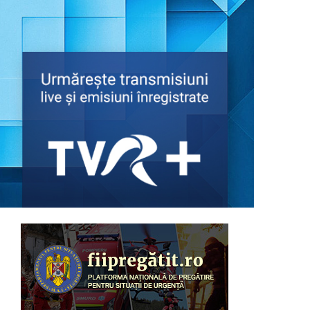
D’ALE LU’ MITICĂ
„D’ale lu’ Mitică” este o emisiune de
reportaj ...
DESTINE CA-N FILME
La „Destine ca-n filme" cunoaştem
adevăraţi ...
ORA DE ŞTIRI
De luni până duminică, de la ora
18:00, ...
FERMA
Nu mai aveţi loc la oraş? Încercati la
ţară! ...