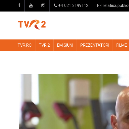
+4 021 3199112
relatiicupublic
TVR.RO
TVR 2
EMISIUNI
PREZENTATORI
FILME