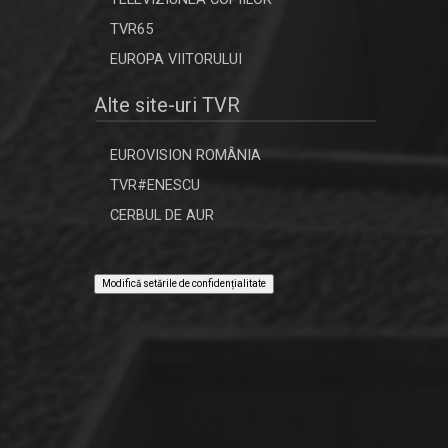
să le ...
TVR65
EUROPA VIITORULUI
PUTERNICI, ÎMPREUNĂ
Alte site-uri TVR
Oameni obişnuiţi şi personalităţi
publice care ...
EUROVISION ROMÂNIA
TVR#ENESCU
REȚEAUA DE IDOLI
O emisiune dedicată tuturor celor
CERBUL DE AUR
dornici să ...
Modifică setările de confidențialitate
FORŢA IDEILOR
TVR 2 oferă telespectatorilor săi
ocazia de a ...
CAP COMPAS
De peste zece ani, „Cap compas”
este o ...