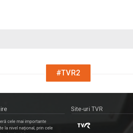
#TVR2
ire
Site-uri TVR
ră cele mai importante
 la nivel naţional, prin cele