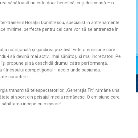
ea sănătoasă nu este doar benefică, ci și delicioasă – o
er-trainerul Horațiu Dumitrescu, specialist în antrenamente
loace minime, perfecte pentru cei care vor să se antreneze în
ția nutrițională și gândirea pozitivă. Este o emisiune care
ndu-i să devină mai activi, mai sănătoși și mai încrezători. Pe
t” își propune și să deschidă drumul către performanță,
ina fitnessului competițional – acolo unde pasiunea,
ate caractere.
nergia transmisă telespectatorilor, „Generația Fit” rămâne una
ătate și sport din peisajul media românesc. O emisiune care,
ă sănătatea începe cu mișcare!