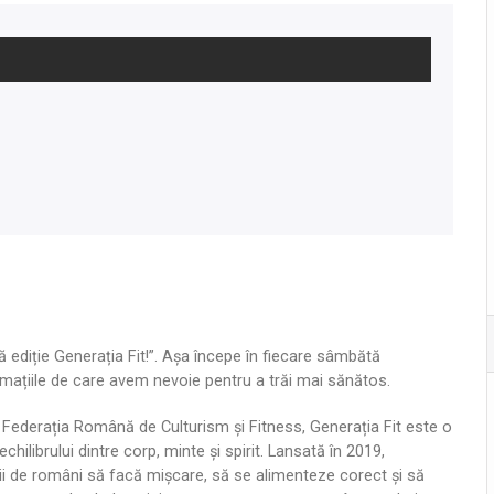
uă ediție Generația Fit!”. Așa începe în fiecare sâmbătă
mațiile de care avem nevoie pentru a trăi mai sănătos.
 Federația Română de Culturism și Fitness, Generația Fit este o
echilibrului dintre corp, minte și spirit. Lansată în 2019,
mii de români să facă mișcare, să se alimenteze corect și să