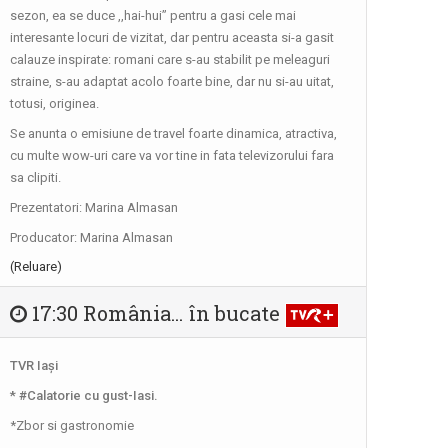
Redacțiile Maghiară, Germană și Alte
sezon, ea se duce ,,hai-hui” pentru a gasi cele mai
...
interesante locuri de vizitat, dar pentru aceasta si-a gasit
calauze inspirate: romani care s-au stabilit pe meleaguri
straine, s-au adaptat acolo foarte bine, dar nu si-au uitat,
TELEJURNALUL TVR 2
totusi, originea.
Zilnic, la ora 12.00, Telejurnalul TVR 2
Se anunta o emisiune de travel foarte dinamica, atractiva,
ne ...
cu multe wow-uri care va vor tine in fata televizorului fara
sa clipiti.
EDUCAȚIA LA PUTERE
Prezentatori: Marina Almasan
Tot ce contează cu adevărat în
Producator: Marina Almasan
educația din ...
(Reluare)
GENERAȚIA FIT
17:30 România... în bucate
„Generația Fit” promovează mișcarea
ca stil de ...
TVR Iaşi
* #Calatorie cu gust-Iasi.
FĂRĂ PREJUDECĂȚI!
*Zbor si gastronomie
Nimic despre noi fără noi! - aceasta