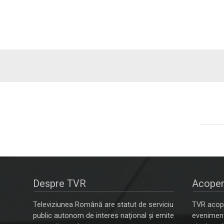
Despre TVR
Acoper
Televiziunea Română are statut de serviciu
TVR acope
public autonom de interes naţional şi emite
evenimente