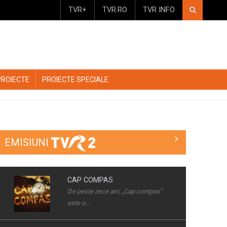
TVR+
TVR.RO
TVR INFO
PROIECTE
PROIECTE SPECIALE
EMISIUNI
MIC DEJUN CU UN CAMPION
În fiecare sâmbătă dimineaţa, la ora
10.00, la ...