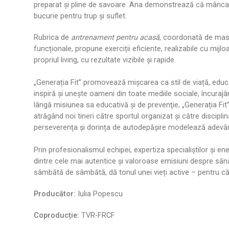
preparat și pline de savoare. Ana demonstrează că mâncar
bucurie pentru trup și suflet.
Rubrica de
antrenament pentru acasă
, coordonată de mast
funcționale, propune exerciții eficiente, realizabile cu mij
propriul living, cu rezultate vizibile și rapide.
„Generația Fit” promovează mișcarea ca stil de viață, educa
inspiră și unește oameni din toate mediile sociale, încurajâ
lângă misiunea sa educativă și de prevenţie, „Generația Fi
atrăgând noi tineri către sportul organizat și către discipl
perseverența și dorința de autodepășire modelează adevăr
Prin profesionalismul echipei, expertiza specialiștilor și e
dintre cele mai autentice și valoroase emisiuni despre săn
sâmbătă de sâmbătă, dă tonul unei vieți active – pentru c
Producător:
Iulia Popescu
Coproducție:
TVR-FRCF