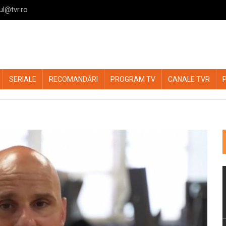
ul@tvr.ro
SERIALE
RECOMANDĂRI
PROGRAM TV
CANALE TVR