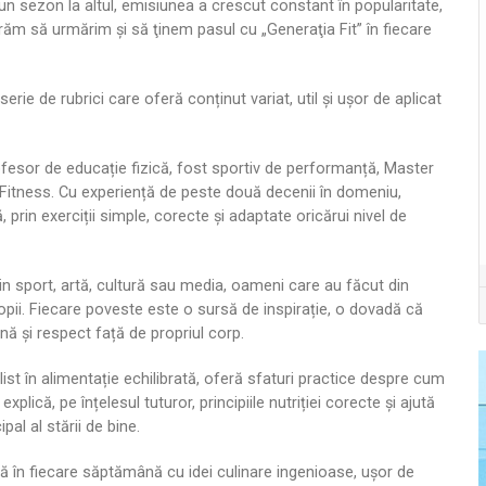
 un sezon la altul, emisiunea a crescut constant în popularitate,
urăm să urmărim şi să ţinem pasul cu „Generaţia Fit” în fiecare
erie de rubrici care oferă conținut variat, util și ușor de aplicat
ofesor de educație fizică, fost sportiv de performanță, Master
i Fitness. Cu experiență de peste două decenii în domeniu,
prin exerciții simple, corecte și adaptate oricărui nivel de
din sport, artă, cultură sau media, oameni care au făcut din
, copii. Fiecare poveste este o sursă de inspirație, o dovadă că
ină și respect față de propriul corp.
list în alimentație echilibrată, oferă sfaturi practice despre cum
lică, pe înțelesul tuturor, principiile nutriției corecte și ajută
al al stării de bine.
ră în fiecare săptămână cu idei culinare ingenioase, ușor de