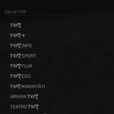
Site-uri TVR
LIANA STANCIU
S-a născut în București pe 24 iulie 1971, iar ...
EDUCAȚIA LA PUTERE
Tot ce contează cu adevărat în educația din ...
STELA POPA