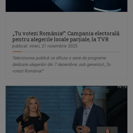
„Tu votezi România!”: Campania electorală
pentru alegerile locale parțiale, la TVR
publicat: vineri, 21 noiembrie 2025
Televiziunea publică va difuza o serie de programe
dedicate alegerilor din 7 decembrie, sub genericul „Tu
votezi România!”