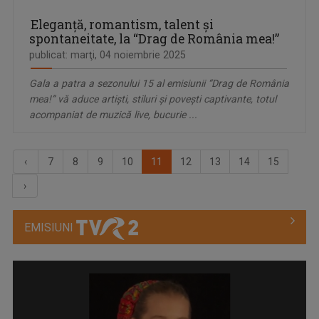
Eleganţă, romantism, talent și
spontaneitate, la “Drag de România mea!”
publicat: marţi, 04 noiembrie 2025
Gala a patra a sezonului 15 al emisiunii “Drag de România
mea!” vă aduce artişti, stiluri şi poveşti captivante, totul
acompaniat de muzică live, bucurie ...
‹
7
8
9
10
11
12
13
14
15
›
EMISIUNI