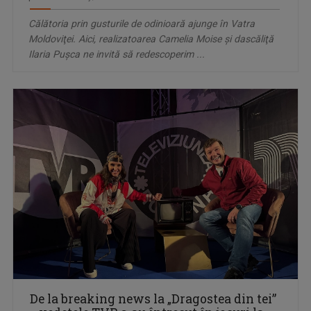
Călătoria prin gusturile de odinioară ajunge în Vatra
Moldoviţei. Aici, realizatoarea Camelia Moise şi dascăliţă
Ilaria Pușca ne invită să redescoperim ...
De la breaking news la „Dragostea din tei”