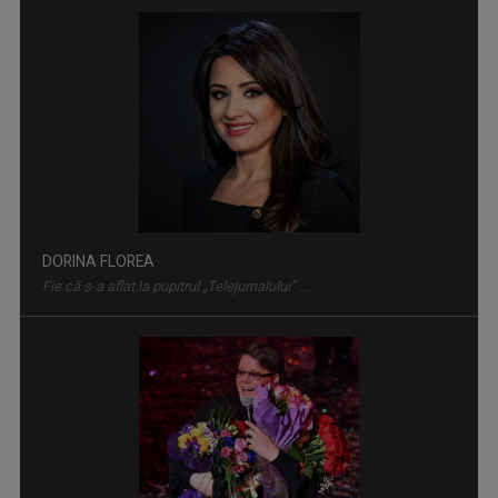
DORINA FLOREA
Fie că s-a aflat la pupitrul „Telejurnalului” ...
FORŢA IDEILOR
TVR 2 oferă telespectatorilor săi ocazia de a ...