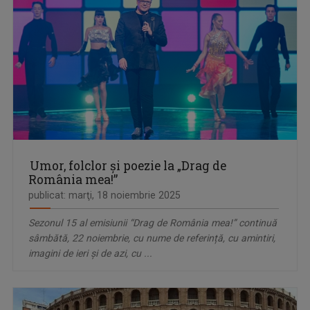
Umor, folclor şi poezie la „Drag de
România mea!”
publicat: marţi, 18 noiembrie 2025
Sezonul 15 al emisiunii “Drag de România mea!” continuă
sâmbătă, 22 noiembrie, cu nume de referință, cu amintiri,
imagini de ieri şi de azi, cu ...