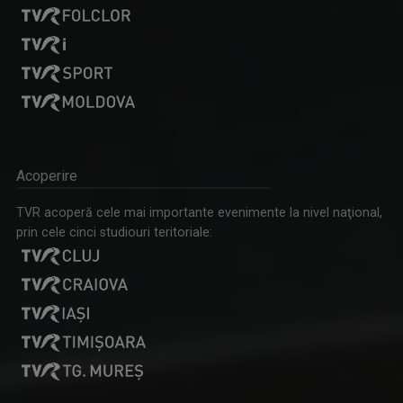
ȘTEFAN STOICA
Ștefan Stoica este pasionat de pescuit, natură ...
D’ALE LU’ MITICĂ
„D’ale lu’ Mitică” este o emisiune de reportaj ...
Acoperire
TVR acoperă cele mai importante evenimente la nivel naţional,
prin cele cinci studiouri teritoriale:
TEODORA ANTONESCU
„TVR este un vis devenit realitate!" Teodora ...
DRAG DE ROMÂNIA MEA!
Paul Surugiu-Fuego prezintă un show ...