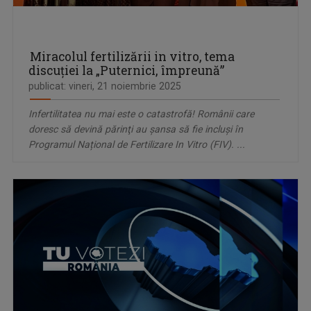
Miracolul fertilizării in vitro, tema
discuţiei la „Puternici, împreună”
publicat: vineri, 21 noiembrie 2025
Infertilitatea nu mai este o catastrofă! Românii care
doresc să devină părinţi au şansa să fie incluşi în
Programul Național de Fertilizare In Vitro (FIV). ...