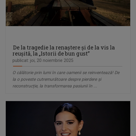
De la tragedie la renaștere și de la vis la
reușită, la „Istorii de bun gust”
publicat: joi, 20 noiembrie 2025
O călătorie prin lumi în care oamenii se reinventează! De
la o poveste cutremurătoare despre pierdere și
reconstrucție, la transformarea pasiunii în ...