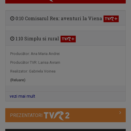
0:10 Comisarul Rex: aventuri la Viena
ISTORII DE BUN GUST
O călătorie fascinantă şi de bun gust! O ...
1:10 Simplu si rural
Producător: Ana Maria Andrei
Producător TVR: Larisa Avram
Realizator: Gabriela Voinea
(Reluare)
vezi mai mult
CAP COMPAS
PREZENTATORI
De peste zece ani, „Cap compas” este o ...