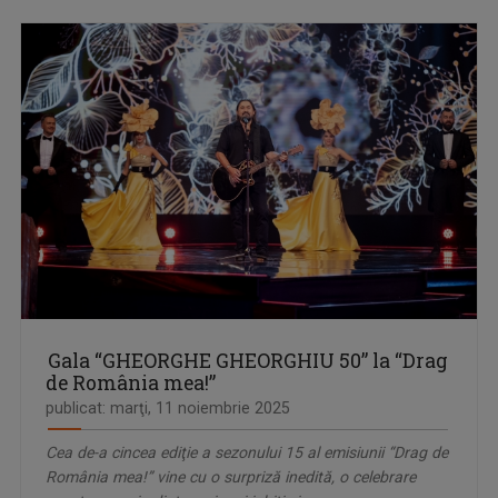
Gala “GHEORGHE GHEORGHIU 50” la “Drag
de România mea!”
publicat: marţi, 11 noiembrie 2025
Cea de-a cincea ediţie a sezonului 15 al emisiunii “Drag de
România mea!” vine cu o surpriză inedită, o celebrare