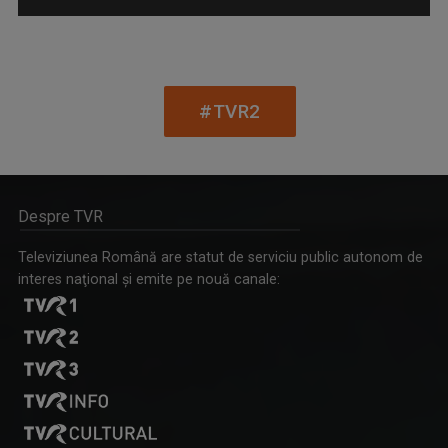
#TVR2
DANIELA ZECA-BUZURA
Prozatoare, eseistă, critic literar și ...
CURSA PRIN ISTORIE
Despre TVR
Aventură, întâlniri neaşteptate şi comori ...
Televiziunea Română are statut de serviciu public autonom de
interes naţional şi emite pe nouă canale: