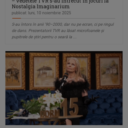
– vedetele TVR s-au întrecut în jocuri la
Nostalgia Imaginarium
publicat: luni, 10 noiembrie 2025
S-au întors în anii ’90–2000, dar nu pe ecran, ci pe ringul
de dans. Prezentatorii TVR au lăsat microfoanele și
pupitrele de știri pentru o seară la ...