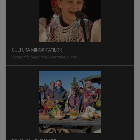
CULTURA MINORITĂŢILOR
Redacțiile Maghiară, Germană și Alte ...
ROMÂNIA... ÎN BUCATE
Un show culinar despre tradiții și secrete ale ...