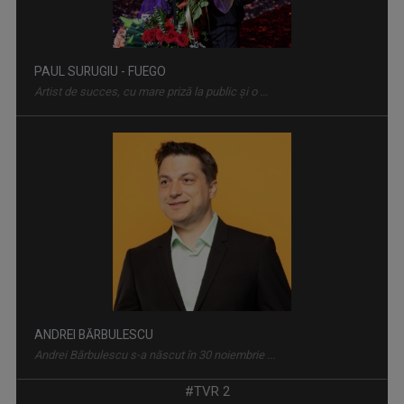
PAUL SURUGIU - FUEGO
Artist de succes, cu mare priză la public și o ...
LA PORȚILE ORIENTULUI
"La Porțile Orientului" este o producție a ...
ANDREI BĂRBULESCU
Andrei Bărbulescu s-a născut în 30 noiembrie ...
ORA DE ŞTIRI
De luni până duminică, de la ora 18:00, ...
#TVR 2