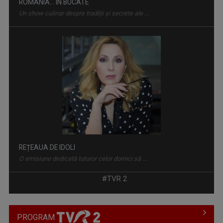
REȚEAUA DE IDOLI
O emisiune dedicată tuturor celor dornici să ...
#TVR 2
PROGRAM