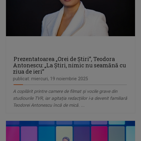
Prezentatoarea „Orei de Ştiri”, Teodora
Antonescu: „La Ştiri, nimic nu seamănă cu
ziua de ieri”
publicat: miercuri, 19 noiembrie 2025
A copilărit printre camere de filmat și vocile grave din
studiourile TVR, iar agitația redacțiilor i-a devenit familiară
Teodorei Antonescu încă de mică. ...