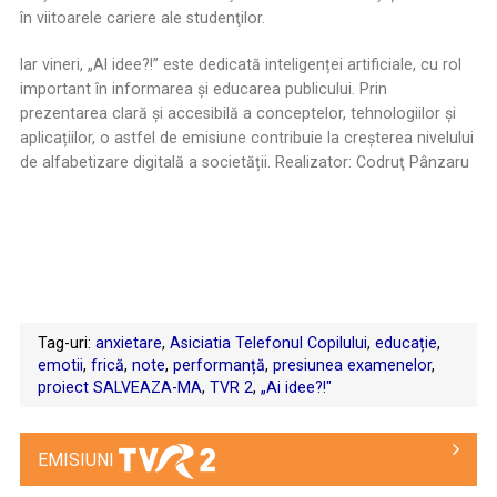
în viitoarele cariere ale studenţilor.
Iar vineri, „AI idee?!” este dedicată inteligenței artificiale, cu rol
important în informarea și educarea publicului. Prin
prezentarea clară și accesibilă a conceptelor, tehnologiilor și
aplicațiilor, o astfel de emisiune contribuie la creșterea nivelului
de alfabetizare digitală a societății. Realizator: Codruţ Pânzaru
Tag-uri:
anxietare
,
Asiciatia Telefonul Copilului
,
educație
,
emotii
,
frică
,
note
,
performanță
,
presiunea examenelor
,
proiect SALVEAZA-MA
,
TVR 2
,
„Ai idee?!"
EMISIUNI