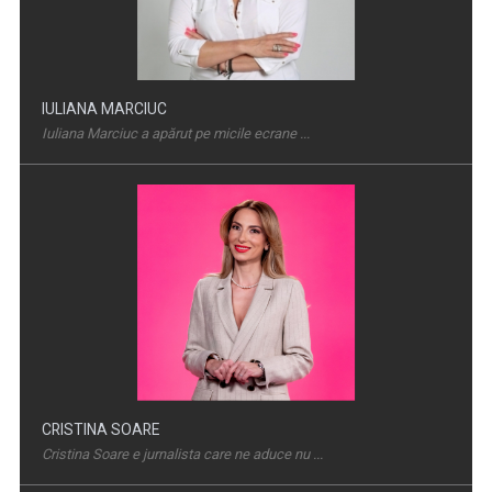
IULIANA MARCIUC
Iuliana Marciuc a apărut pe micile ecrane ...
D’ALE LU’ MITICĂ
„D’ale lu’ Mitică” este o emisiune de reportaj ...
CRISTINA SOARE
Cristina Soare e jurnalista care ne aduce nu ...