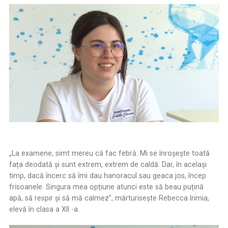
„La examene, simt mereu că fac febră. Mi se înroșește toată
fața deodată și sunt extrem, extrem de caldă. Dar, în același
timp, dacă încerc să îmi dau hanoracul sau geaca jos, încep
frisoanele. Singura mea opțiune atunci este să beau puțină
apă, să respir și să mă calmez”, mărturiseşte Rebecca Irimia,
elevă în clasa a XII -a.