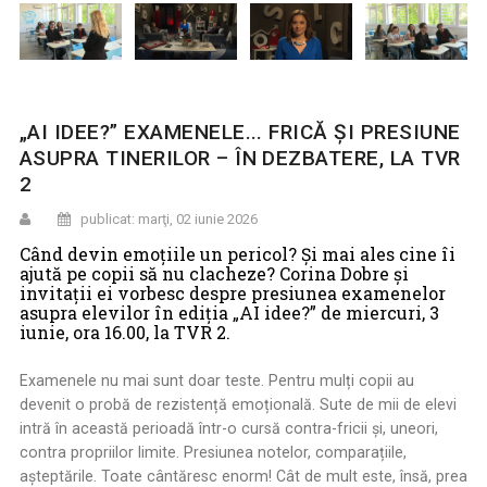
„AI IDEE?” EXAMENELE... FRICĂ ŞI PRESIUNE
ASUPRA TINERILOR – ÎN DEZBATERE, LA TVR
2
publicat: marţi, 02 iunie 2026
Când devin emoțiile un pericol? Și mai ales cine îi
ajută pe copii să nu clacheze? Corina Dobre şi
invitaţii ei vorbesc despre presiunea examenelor
asupra elevilor în ediția „AI idee?” de miercuri, 3
iunie, ora 16.00, la TVR 2.
Examenele nu mai sunt doar teste. Pentru mulți copii au
devenit o probă de rezistență emoțională. Sute de mii de elevi
intră în această perioadă într-o cursă contra-fricii și, uneori,
contra propriilor limite. Presiunea notelor, comparațiile,
așteptările. Toate cântăresc enorm! Cât de mult este, însă, prea