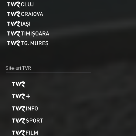
De peste zece ani, „Cap compas” este o ...
ALEXANDRU BUCUR
Pasionat de pescuit încă din copilărie, ...
Site-uri TVR
PESCAR HOINAR
Fiecare episod al seriei „Pescar hoinar” este ...