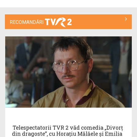
RECOMANDĂRI
VIRGIL IANȚU
Este unul dintre cei mai carismatici ...
LA PORȚILE ORIENTULUI
"La Porțile Orientului" este o producție a ...
MARINA ALMĂȘAN
Marina Almăşan este absolventă, ca şef de ...
Telespectatorii TVR 2 văd comedia „Divorţ
din dragoste”, cu Horaţiu Mălăele şi Emilia