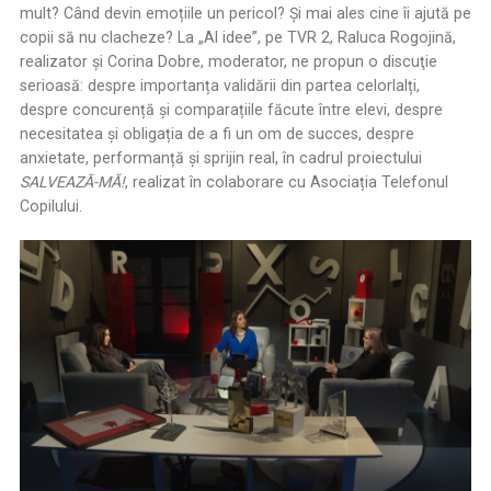
mult? Când devin emoțiile un pericol? Și mai ales cine îi ajută pe
copii să nu clacheze? La „AI idee”, pe TVR 2, Raluca Rogojină,
realizator şi Corina Dobre, moderator, ne propun o discuţie
serioasă: despre importanța validării din partea celorlalți,
despre concurență și comparațiile făcute între elevi, despre
necesitatea și obligația de a fi un om de succes, despre
anxietate, performanță și sprijin real, în cadrul proiectului
SALVEAZĂ-MĂ!
, realizat în colaborare cu Asociația Telefonul
Copilului.