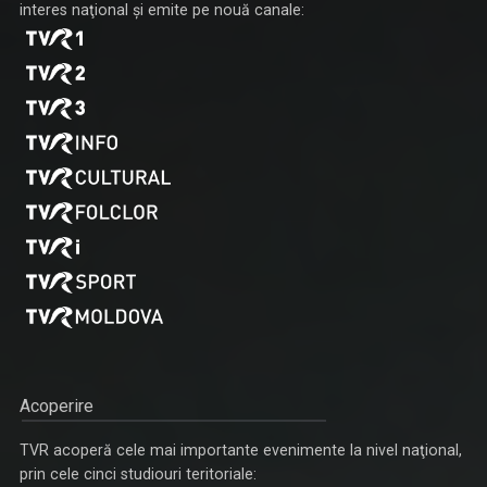
interes naţional şi emite pe nouă canale:
ȘTEFAN STOICA
Ștefan Stoica este pasionat de pescuit, natură ...
KALIMERA
Emisiunea își propune să găsească și să le ...
DORINA FLOREA
Fie că s-a aflat la pupitrul „Telejurnalului” ...
Acoperire
TVR acoperă cele mai importante evenimente la nivel naţional,
prin cele cinci studiouri teritoriale:
CAP COMPAS