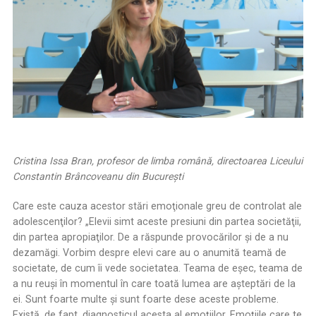
Cristina Issa Bran, profesor de limba română, directoarea Liceului
Constantin Brâncoveanu din București
Care este cauza acestor stări emoţionale greu de controlat ale
adolescenţilor? „Elevii simt aceste presiuni din partea societăţii,
din partea apropiaţilor. De a răspunde provocărilor și de a nu
dezamăgi. Vorbim despre elevi care au o anumită teamă de
societate, de cum îi vede societatea. Teama de eșec, teama de
a nu reuși în momentul în care toată lumea are așteptări de la
ei. Sunt foarte multe și sunt foarte dese aceste probleme.
Există, de fapt, diagnosticul acesta al emoțiilor. Emoțiile care te