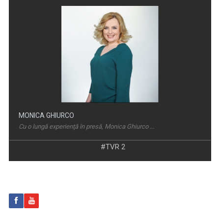
NATURĂ ŞI AVENTURĂ
O călătorie fascinantă prin cele mai sălbatice ...
MONICA GHIURCO
Cu o lungă experienţă în presă, Monica Ghiurco ...
#TVR 2
CULTURA MINORITĂŢILOR
Redacțiile Maghiară, Germană și Alte ...