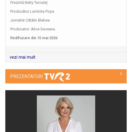
Prezintă Betty Turculeț
Producător Luminita Popa
Jurnalist Cătălin Blebea
EDUCAȚIA LA PUTERE
Producator: Alice Saceanu
Tot ce contează cu adevărat în educația din ...
Redifuzare din 15 mai 2026
vezi mai mult
PREZENTATORI
ROMÂNIA... ÎN BUCATE
Un show culinar despre tradiții și secrete ale ...