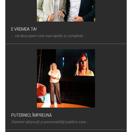
E VREMEA TA!
... să descoperi cele mai rapide și complete ...
PUTERNICI, ÎMPREUNĂ
Oameni obişnuiţi şi personalităţi publice care ...