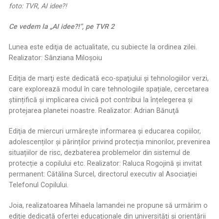
foto: TVR, AI idee?!
Ce vedem la „AI idee?!”, pe TVR 2
Lunea este ediţia de actualitate, cu subiecte la ordinea zilei.
Realizator: Sânziana Miloşoiu
Ediţia de marţi este dedicată eco-spaţiului şi tehnologiilor verzi,
care explorează modul în care tehnologiile spațiale, cercetarea
științifică și implicarea civică pot contribui la înțelegerea și
protejarea planetei noastre. Realizator: Adrian Bănuţă
Ediţia de miercuri urmărește informarea și educarea copiilor,
adolescenților și părinților privind protecția minorilor, prevenirea
situațiilor de risc, dezbaterea problemelor din sistemul de
protecție a copilului etc. Realizator: Raluca Rogojină şi invitat
permanent: Cătălina Surcel, directorul executiv al Asociației
Telefonul Copilului.
Joia, realizatoarea Mihaela Iamandei ne propune să urmărim o
ediţie dedicată ofertei educaţionale din universităţi şi orientării