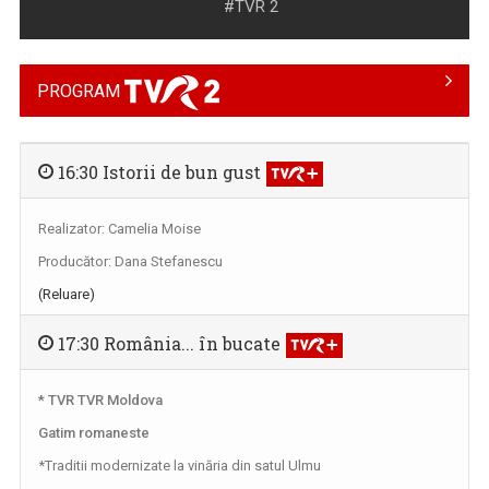
#TVR 2
PROGRAM
16:30 Istorii de bun gust
Realizator: Camelia Moise
TELEJURNALUL TVR 2
Producător: Dana Stefanescu
Zilnic, la ora 12.00, Telejurnalul TVR 2 ne ...
(Reluare)
17:30 România... în bucate
* TVR TVR Moldova
Gatim romaneste
*Traditii modernizate la vinăria din satul Ulmu