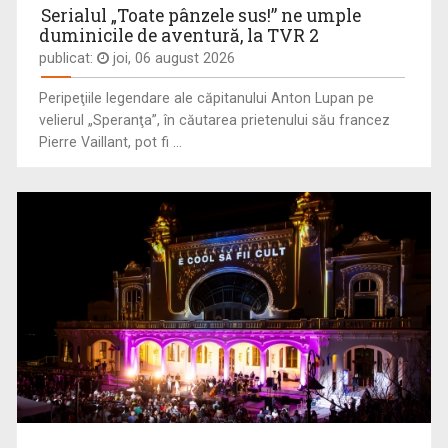
Serialul „Toate pânzele sus!” ne umple
duminicile de aventură, la TVR 2
publicat:
joi, 06 august 2026
TEODORA ANTONESCU
„TVR este un vis devenit realitate!" Teodora ...
Peripeţiile legendare ale căpitanului Anton Lupan pe
velierul „Speranţa”, în căutarea prietenului său francez
Pierre Vaillant, pot fi ...
DESTINE CA-N FILME
La „Destine ca-n filme" cunoaştem adevăraţi ...
ANDREI BĂRBULESCU
Andrei Bărbulescu s-a născut în 30 noiembrie ...