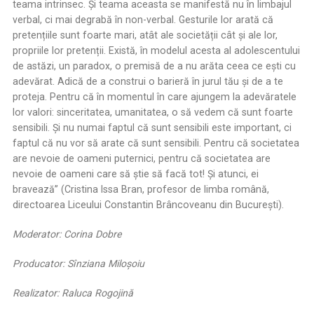
teama intrinsec. Și teama aceasta se manifestă nu în limbajul
verbal, ci mai degrabă în non-verbal. Gesturile lor arată că
pretențiile sunt foarte mari, atât ale societății cât și ale lor,
propriile lor pretenții. Există, în modelul acesta al adolescentului
de astăzi, un paradox, o premisă de a nu arăta ceea ce ești cu
adevărat. Adică de a construi o barieră în jurul tău și de a te
proteja. Pentru că în momentul în care ajungem la adevăratele
lor valori: sinceritatea, umanitatea, o să vedem că sunt foarte
sensibili. Și nu numai faptul că sunt sensibili este important, ci
faptul că nu vor să arate că sunt sensibili. Pentru că societatea
are nevoie de oameni puternici, pentru că societatea are
nevoie de oameni care să știe să facă tot! Și atunci, ei
bravează” (Cristina Issa Bran, profesor de limba română,
directoarea Liceului Constantin Brâncoveanu din București).
Moderator: Corina Dobre
Producator: Sînziana Miloșoiu
Realizator: Raluca Rogojină