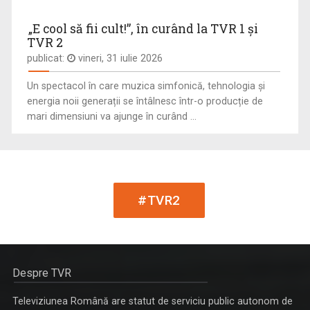
ISTORII DE BUN GUST
„E cool să fii cult!”, în curând la TVR 1 și
O călătorie fascinantă şi de bun gust! O ...
TVR 2
publicat:
vineri, 31 iulie 2026
Un spectacol în care muzica simfonică, tehnologia și
energia noii generații se întâlnesc într-o producție de
mari dimensiuni va ajunge în curând ...
STELA POPA
Stela și-a împlinit visul din copilărie: să ...
#TVR2
MOZAIKA
"Mozaika" este o producție a Redacției Alte ...
Despre TVR
Televiziunea Română are statut de serviciu public autonom de