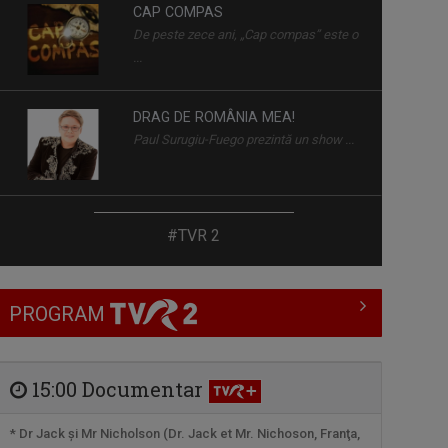
DRAG DE ROMÂNIA MEA!
Paul Surugiu-Fuego prezintă un show ...
DESTINE CA-N FILME
La „Destine ca-n filme" cunoaştem
adevăraţi ...
PESCAR HOINAR
#TVR 2
Fiecare episod al seriei „Pescar hoinar”
este ...
PROGRAM
GENERAȚIA FIT
„Generația Fit” promovează mișcarea ca
stil de ...
15:00 Documentar
MIC DEJUN CU UN CAMPION
* Dr Jack şi Mr Nicholson (Dr. Jack et Mr. Nichoson, Franţa,