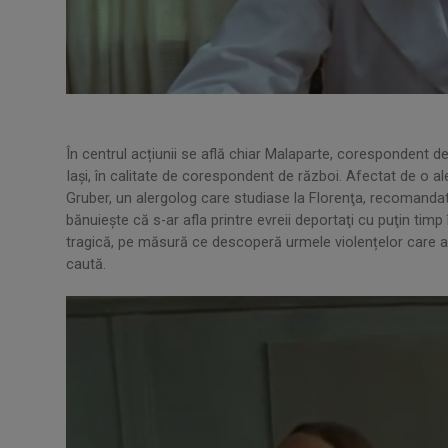
În centrul acțiunii se află chiar Malaparte, corespondent de r
Iași, în calitate de corespondent de război. Afectat de o 
Gruber, un alergolog care studiase la Florenţa, recomandat 
bănuieşte că s-ar afla printre evreii deportaţi cu puţin timp
tragică, pe măsură ce descoperă urmele violențelor care au
caută.