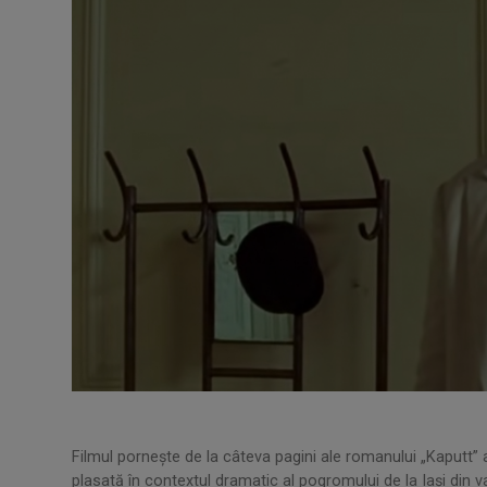
Filmul pornește de la câteva pagini ale romanului „Kaputt” a
plasată în contextul dramatic al pogromului de la Iași din 