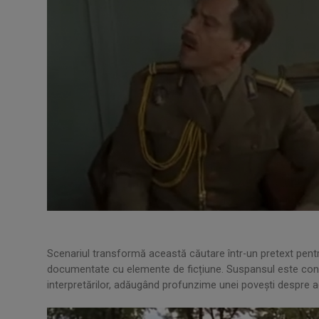
Scenariul transformă această căutare într-un pretext pentr
documentate cu elemente de ficțiune. Suspansul este construit
interpretărilor, adăugând profunzime unei povești despre 