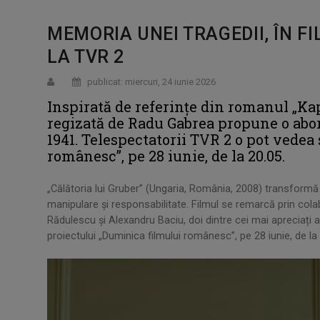
MEMORIA UNEI TRAGEDII, ÎN F
LA TVR 2
publicat: miercuri, 24 iunie 2026
Inspirată de referințe din romanul „Kap
regizată de Radu Gabrea propune o abor
1941. Telespectatorii TVR 2 o pot vede
românesc”, pe 28 iunie, de la 20.05.
„Călătoria lui Gruber” (Ungaria, România, 2008) transformă
manipulare și responsabilitate. Filmul se remarcă prin cola
Rădulescu și Alexandru Baciu, doi dintre cei mai apreciați
proiectului „Duminica filmului românesc”, pe 28 iunie, de la 