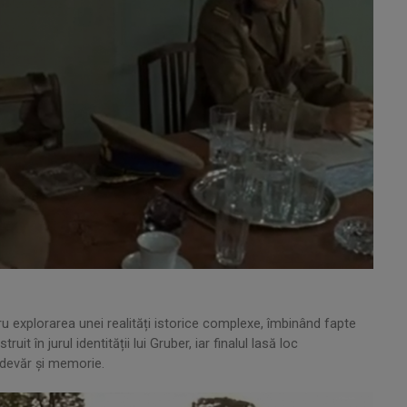
u explorarea unei realități istorice complexe, îmbinând fapte
 în jurul identității lui Gruber, iar finalul lasă loc
adevăr și memorie.