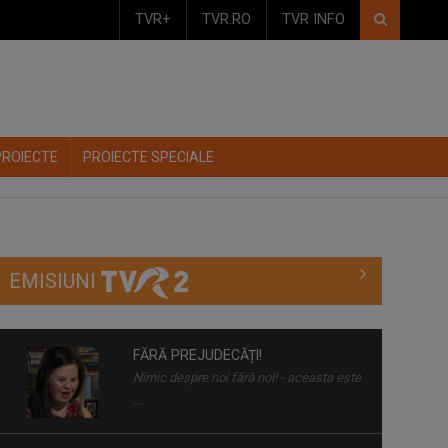
TVR+
TVR.RO
TVR INFO
PROIECTE
PROIECTE SPECIALE
EMISIUNI
CAP COMPAS
De peste zece ani, „Cap compas” este o
...