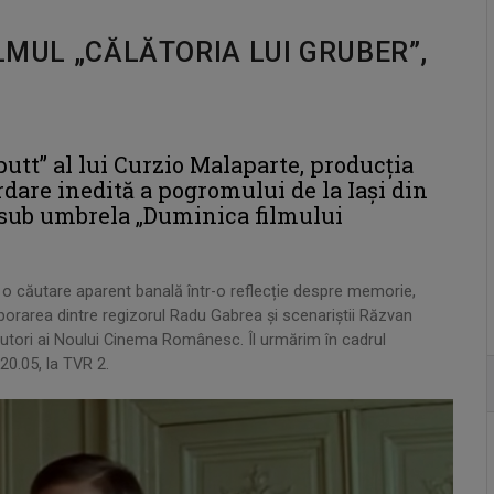
ILMUL „CĂLĂTORIA LUI GRUBER”,
utt” al lui Curzio Malaparte, producția
dare inedită a pogromului de la Iași din
a sub umbrela „Duminica filmului
 o căutare aparent banală într-o reflecție despre memorie,
borarea dintre regizorul Radu Gabrea și scenariștii Răzvan
 autori ai Noului Cinema Românesc. Îl urmărim în cadrul
20.05, la TVR 2.