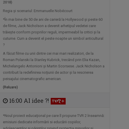
În fiecare sâmbătă dimineaţa, la ora
2018)
10.00, la ...
Regia şi scenariul: Emmanuelle Nobécourt
*În mai bine de 50 de ani de carieră la Hollywood şi peste 60
CURSA PRIN ISTORIE
de filme, Jack Nicholson a devenit arhetipul vedetei care
Aventură, întâlniri neaşteptate şi comori
trăieşte conform propriilor reguli, impermeabil la critici şi la
cutume. Cum a devenit el peste noapte un simbol anticultural
...
?
A făcut filme cu unii dintre cei mai mari realizatori, de la
FORŢA IDEILOR
Roman Polanski la Stanley Kubrick, trecând prin Elia Kazan,
TVR 2 oferă telespectatorilor săi ocazia
Michelangelo Antonioni şi Martin Scorsese. Jack Nicholson a
de a ...
contribuit la redefinirea noţiunii de actor şi la rescrierea
peisajului cinematografic american.
CRONICA UCRAINEANĂ
(Reluare)
"Cronica Ucraineană" este o producție a
16:00 AI idee ?!
...
*Noul proiect educaţional pe care îl propune TVR 2 înseamnă:
ORA DE ŞTIRI
emisiuni dedicate informării si educării copiilor,
De luni până duminică, de la ora 18:00, ...
adolescentilor si părintilor privind protectia minorilor şi