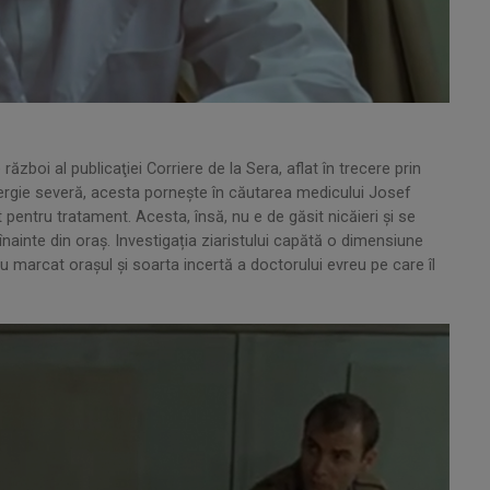
ăzboi al publicaţiei Corriere de la Sera, aflat în trecere prin
alergie severă, acesta pornește în căutarea medicului Josef
pentru tratament. Acesta, însă, nu e de găsit nicăieri şi se
 înainte din oraş. Investigația ziaristului capătă o dimensiune
 marcat orașul și soarta incertă a doctorului evreu pe care îl