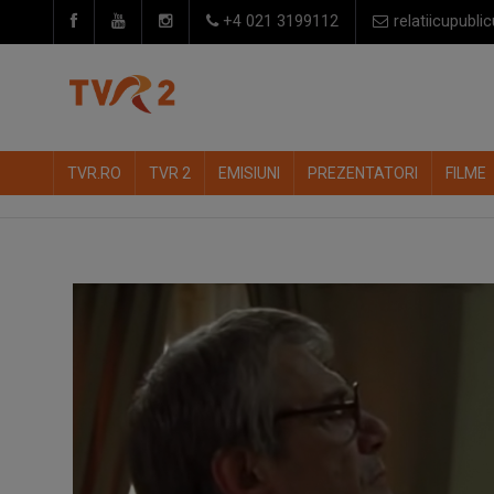
+4 021 3199112
relatiicupublic
TVR.RO
TVR 2
EMISIUNI
PREZENTATORI
FILME