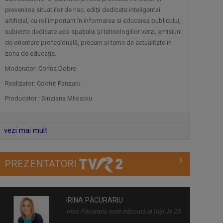
prevenirea situatiilor de risc, ediţii dedicate inteligentei
artificial, cu rol important în informarea si educarea publicului,
TELEJURNALUL TVR 2
subiecte dedicate eco-spaţiului şi tehnologiilor verzi, emisiuni
Zilnic, la ora 12.00, Telejurnalul TVR 2 ne
de orientare profesională, precum şi teme de actualitate în
...
zona de educaţie.
Moderator: Corina Dobre
EDUCAȚIA LA PUTERE
Realizator: Codrut Panzaru
Tot ce contează cu adevărat în educația
Producator : Sinziana Milosoiu
din ...
vezi mai mult
MOZAIKA
"Mozaika" este o producție a Redacției
Alte ...
PREZENTATORI
ISTORII DE BUN GUST
O călătorie fascinantă şi de bun gust! O
IULIANA MARCIUC
...
Iuliana Marciuc a apărut pe micile
ecrane ...