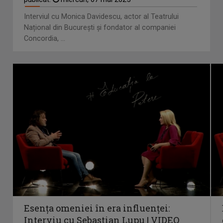
Interviul cu Monica Davidescu, actor al Teatrului
Național din București și fondator al companiei
Concordia, ...
Esența omeniei în era influenței:
Interviu cu Sebastian Lupu | VIDEO