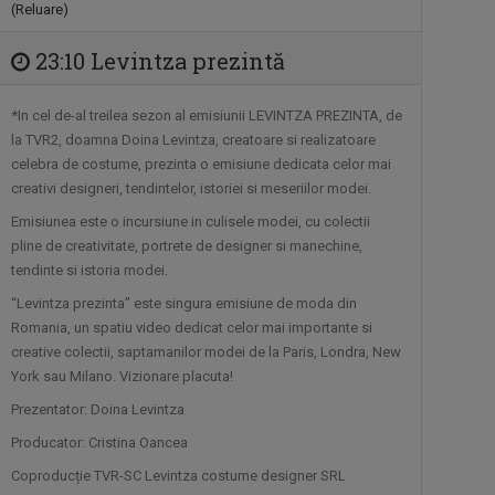
(Reluare)
CRISTINA SOARE
23:10 Levintza prezintă
Cristina Soare e jurnalista care ne aduce
nu ...
*In cel de-al treilea sezon al emisiunii LEVINTZA PREZINTA, de
la TVR2, doamna Doina Levintza, creatoare si realizatoare
celebra de costume, prezinta o emisiune dedicata celor mai
PAUL SURUGIU - FUEGO
creativi designeri, tendintelor, istoriei si meseriilor modei.
Artist de succes, cu mare priză la public
și o ...
Emisiunea este o incursiune in culisele modei, cu colectii
pline de creativitate, portrete de designer si manechine,
tendinte si istoria modei.
ANDREI BĂRBULESCU
“Levintza prezinta” este singura emisiune de moda din
Andrei Bărbulescu s-a născut în 30
Romania, un spatiu video dedicat celor mai importante si
noiembrie ...
creative colectii, saptamanilor modei de la Paris, Londra, New
York sau Milano. Vizionare placuta!
STELA POPA
Prezentator: Doina Levintza
Stela și-a împlinit visul din copilărie: să ...
Producator: Cristina Oancea
Coproducție TVR-SC Levintza costume designer SRL