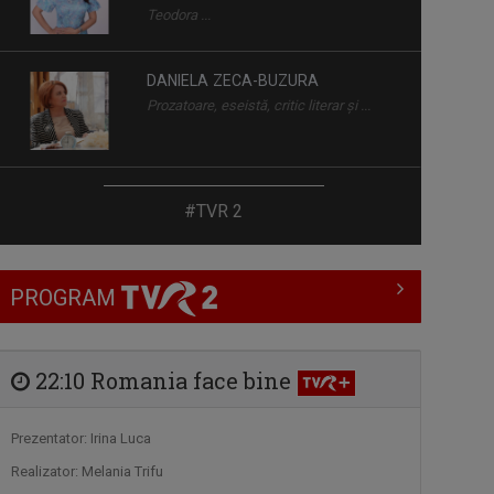
Teodora ...
DANIELA ZECA-BUZURA
Prozatoare, eseistă, critic literar și ...
ALEXANDRU BUCUR
#TVR 2
Pasionat de pescuit încă din copilărie, ...
PROGRAM
IRINA PĂCURARIU
Irina Păcurariu este născută la Iaşi, la 23
...
22:10 Romania face bine
MONICA GHIURCO
Prezentator: Irina Luca
Cu o lungă experienţă în presă, Monica
Realizator: Melania Trifu
Ghiurco ...