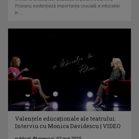
Prunariu evidențiază importanța crucială a educației
în ...
Valențele educaționale ale teatrului.
Interviu cu Monica Davidescu | VIDEO
publicat:
miercuri, 07 mai 2025