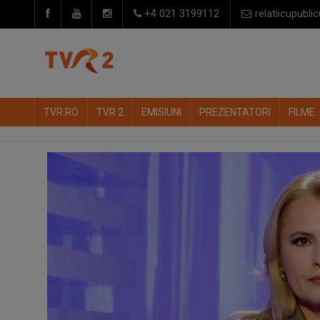
+4 021 3199112
relatiicupublic
TVR.RO
TVR 2
EMISIUNI
PREZENTATORI
FILME