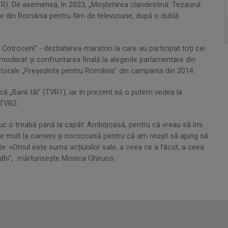
TR). De asemenea, în 2023, „Moştenirea clandestină: Tezaurul
or din România pentru film de televiziune, după o dublă
a Cotroceni” - dezbaterea-maraton la care au participat toți cei
moderat și confruntarea finală la alegerile parlamentare din
ectorale „Preşedinte pentru România” din campania din 2014.
ă „Banii tăi” (TVR1), iar în prezent să o putem vedea la
 TVR2.
uc o treabă până la capăt. Ambiţioasă, pentru că vreau să îmi
rte mult la oameni şi norocoasă pentru că am reuşit să ajung să
ste: «Omul este suma acţiunilor sale, a ceea ce a făcut, a ceea
hi”, mărturiseşte Monica Ghiruco.