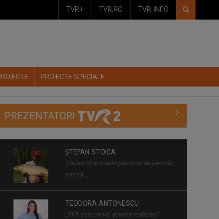
TVR+
TVR.RO
TVR INFO
PROIECTE
PROIECTE SPECIALE
PREZENTATORI
ȘTEFAN STOICA
Ștefan Stoica este pasionat de pescuit,
natură ...
TEODORA ANTONESCU
„TVR este un vis devenit realitate!"