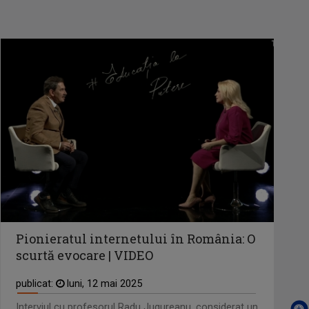
S-a născut în București pe 24 iulie 1971,
iar ...
Pionieratul internetului în România: O
scurtă evocare | VIDEO
publicat:
luni, 12 mai 2025
Interviul cu profesorul Radu Jugureanu, considerat un