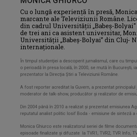
MONICA GHIURCO
Cu o lungă experienţă în presă, Monica
marcante ale Televiziunii Române. Lice
din cadrul Universităţii „Babeş-Bolyai"
de trei ani ca asistent universitar, Mon
Universității „Babeş-Bolyai” din Cluj- 
internaţionale.
În timpul studenţiei a descoperit jurnalismul, care cu timp
o perioadă în presa locală, în 2000, se mută în București, i
prezentator la Direcţia Ştiri a Televiziunii Române.
A fost reporter acreditat la Guvern, a prezentat principalul j
moderator de talk-show, producător şi realizator de emisiuni 
Din 2004 până în 2010 a realizat şi prezentat emisiunea Ag
reputatul analist politic Iosif Boda - emisiune de sinteză a 
Monica Ghiurco este realizatorul seriei de filme documenta
episoade finalizate şi difuzate la TVR1, TVR2, TVR Info, 