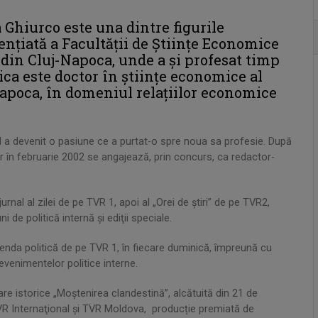
 Ghiurco este una dintre figurile
nţiată a Facultăţii de Ştiinţe Economice
 din Cluj-Napoca, unde a și profesat timp
ica este doctor în ştiinţe economice al
Napoca, în domeniul relaţiilor economice
ul a devenit o pasiune ce a purtat-o spre noua sa profesie. După
ar în februarie 2002 se angajează, prin concurs, ca redactor-
urnal al zilei de pe TVR 1, apoi al „Orei de ştiri” de pe TVR2,
de politică internă şi ediţii speciale.
enda politică de pe TVR 1, în fiecare duminică, împreună cu
evenimentelor politice interne.
re istorice „Moștenirea clandestină”, alcătuită din 21 de
TVR Internaţional și TVR Moldova, producție premiată de