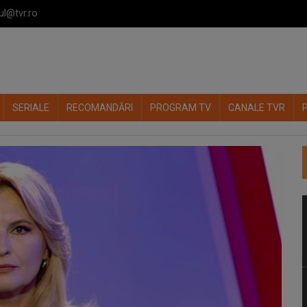
ul@tvr.ro
SERIALE
RECOMANDĂRI
PROGRAM TV
CANALE TVR