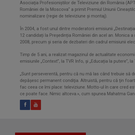
Asociaţia Profesioniştilor de Televiziune din România (AP
României de la Moscova" a primit Premiul Uniunii Cineaștil
nominalizare (regie de televiziune și montaj).
În 2004, a fost unul dintre moderatorii emisiunii „Destinați
12 candidați la Președinția României din acel an. Monica a 
2008, precum și seria de dezbateri din cadrul emisiunii el
Timp de 5 ani, a realizat magazinul de actualitate economic
emisiunile „Context”, la TVR Info, și „Educația la putere”, la
„Sunt perseverentă, pentru că nu mă las când trebuie să d
depăşesc permanent condiţia. Altruistă, pentru că ţin foa
fac ceea ce îmi place: televiziune. Motto-ul în care cred e
ce poate face. Nimic altceva.», cum spunea Mahatma Gand