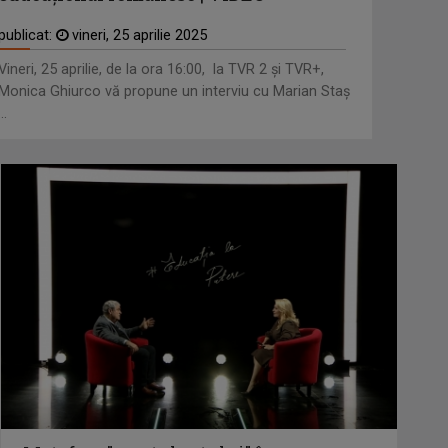
publicat:
vineri, 25 aprilie 2025
Vineri, 25 aprilie, de la ora 16:00, la TVR 2 și TVR+,
Monica Ghiurco vă propune un interviu cu Marian Staş
...