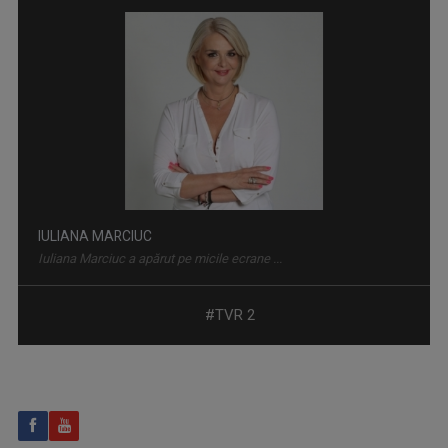
EDUCAȚIA LA PUTERE
Tot ce contează cu adevărat în educația din ...
DANIELA ZECA-BUZURA
Prozatoare, eseistă, critic literar și ...
#TVR 2
KALIMERA