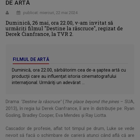
DE ARTĂ
publicat: miercuri, 22 mai 2024
Duminică, 26 mai, ora 22.00, v-am invitat să
urmăriți filmul ″Destine la răscruce″, regizat de
Derek Cianfrance, la TVR 2.
FILMUL DE ARTĂ
Duminică, ora 22.00, sărbătorim cea de-a şaptea artă cu
producţii care au influenţat istoria cinematografului
internaţional. Urmăriţi un adevărat ...
Drama
″Destine la răscruce″
(
The place beyond the pines
– SUA,
2013), în regia lui Derek Cianfrance, îî are în distribuție pe: Ryan
Gosling, Bradley Cooper, Eva Mendes și Ray Liotta.
Cascador de profesie, aflat tot timpul pe drum, Luke se vede
nevoit să facă o schimbare de carieră atunci când află că are