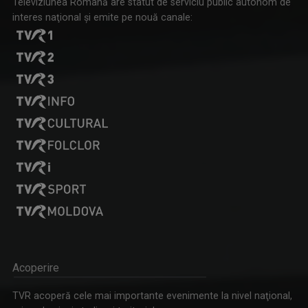
Televiziunea Română are statut de serviciu public autonom de
interes naţional şi emite pe nouă canale:
CRISTINA SOARE
Cristina Soare e jurnalista care ne aduce nu ...
PUTERNICI, ÎMPREUNĂ
Oameni obişnuiţi şi personalităţi publice care ...
ALEXANDRU BUCUR
Pasionat de pescuit încă din copilărie, ...
Acoperire
TVR acoperă cele mai importante evenimente la nivel naţional,