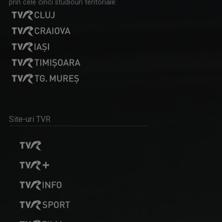
prin cele cinci studiouri teritoriale:
REȚEAUA DE IDOLI
O emisiune dedicată tuturor celor dornici să ...
MARINA ALMĂȘAN
Marina Almăşan este absolventă, ca şef de ...
Site-uri TVR
DESTINE CA-N FILME
La „Destine ca-n filme" cunoaştem adevăraţi ...