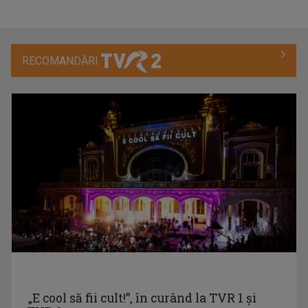
Emisiunea își propune să găsească și să le ...
RECOMANDĂRI
ANDREI BĂRBULESCU
Andrei Bărbulescu s-a născut în 30 noiembrie ...
LA PORȚILE ORIENTULUI
"La Porțile Orientului" este o producție a ...
STELA POPA
Stela și-a împlinit visul din copilărie: să ...
„E cool să fii cult!”, în curând la TVR 1 și