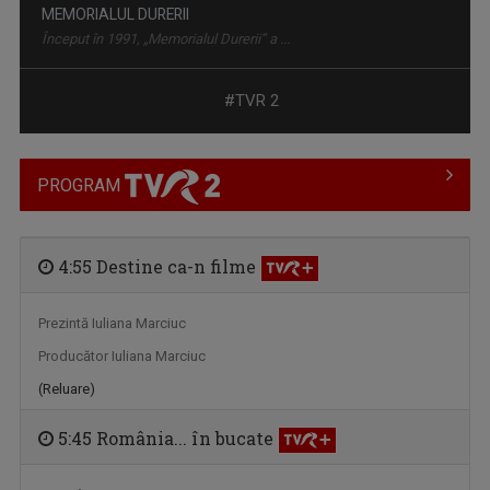
MIC DEJUN CU UN CAMPION
În fiecare sâmbătă dimineaţa, la ora 10.00, la ...
#TVR 2
PROGRAM
4:55 Destine ca-n filme
Prezintă Iuliana Marciuc
FERMA
Producător Iuliana Marciuc
Nu mai aveţi loc la oraş? Încercati la ţară! ...
(Reluare)
5:45 România... în bucate