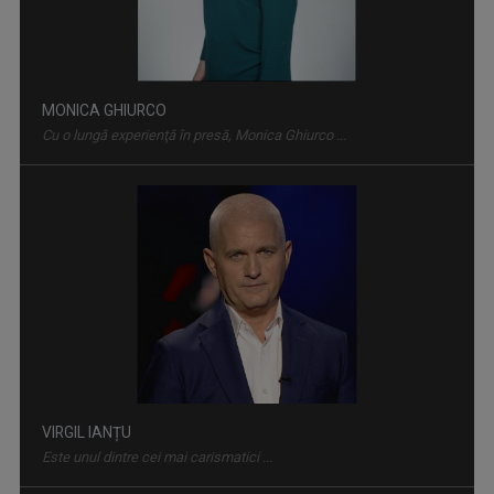
TELEJURNALUL TVR 2
Zilnic, la ora 12.00, Telejurnalul TVR 2 ne ...
VIRGIL IANȚU
Este unul dintre cei mai carismatici ...
ROMÂNIA... ÎN BUCATE
Un show culinar despre tradiții și secrete ale ...
IULIANA MARCIUC
Iuliana Marciuc a apărut pe micile ecrane ...