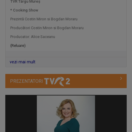
TVR Târgu Mureş
* Cooking Show
Prezintă Costin Miron si Bogdan Moraru
Producători Costin Miron si Bogdan Moraru
Producator: Alice Saceanu
(Reluare)
ORA DE ŞTIRI
De luni până duminică, de la ora 18:00, ...
vezi mai mult
PREZENTATORI