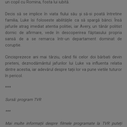
un copil cu Romina, fosta lui iubită.
Decis să se implice în viata fiului său şi să-si poată întretine
familia, Luke îsi foloseste abilităţile ca să spargă bănci. Însă
jafurile atrag imediat atentia politiei, iar Avery, un tânăr politist
dornic de afirmare, vede în descoperirea făptasului propria
sansă de a se remarca într-un departament dominat de
coruptie.
Cincisprezece ani mai târziu, când fiii celor doi bărbati devin
prieteni, deznodământul jafurilor lui Luke va influenta relatia
dintre acestia, iar adevărul despre tații lor va pune vietile tuturor
în pericol.
***
Sursă: program TVR
***
Mai multe informații despre filmele programate la TVR puteți