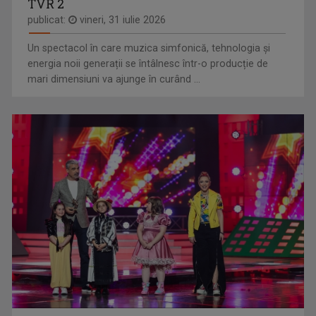
TVR 2
publicat:
vineri, 31 iulie 2026
Un spectacol în care muzica simfonică, tehnologia și
energia noii generații se întâlnesc într-o producție de
mari dimensiuni va ajunge în curând ...
DRAG DE ROMÂNIA MEA!
Paul Surugiu-Fuego prezintă un show ...
TEODORA ANTONESCU
„TVR este un vis devenit realitate!" Teodora ...
MOZAIKA
"Mozaika" este o producție a Redacției Alte ...