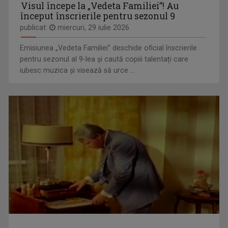
Visul începe la „Vedeta Familiei”! Au
început înscrierile pentru sezonul 9
publicat:
miercuri, 29 iulie 2026
ȘTEFAN STOICA
Emisiunea „Vedeta Familiei” deschide oficial înscrierile
Ștefan Stoica este pasionat de pescuit, natură ...
pentru sezonul al 9-lea și caută copiii talentați care
iubesc muzica și visează să urce ...
CURSA PRIN ISTORIE
Aventură, întâlniri neaşteptate şi comori ...
PAUL SURUGIU - FUEGO
Artist de succes, cu mare priză la public și o ...