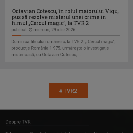
Octavian Cotescu, în rolul maiorului Vigu,
pus să rezolve misterul unei crime în
filmul „Cercul magic”, la TVR 2
publicat:
miercuri, 29 iulie 2026
CULTURA MINORITĂŢILOR
Redacțiile Maghiară, Germană și Alte ...
Duminica filmului românesc, la TVR 2: „ Cercul magic”,
producţie România 1 975, urmărește o investigație
misterioasă, cu Octavian Cotescu, ...
LIANA STANCIU
S-a născut în București pe 24 iulie 1971, iar ...
#TVR2
FĂRĂ PREJUDECĂȚI!
Despre TVR
Nimic despre noi fără noi! - aceasta este ...