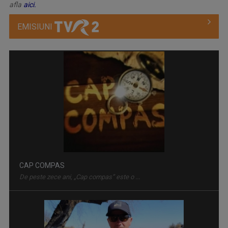
afla
aici.
EMISIUNI
PESCAR HOINAR
Fiecare episod al seriei „Pescar hoinar” este ...