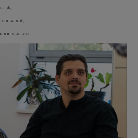
aliști;
ti consacrați;
uni în studiouri.