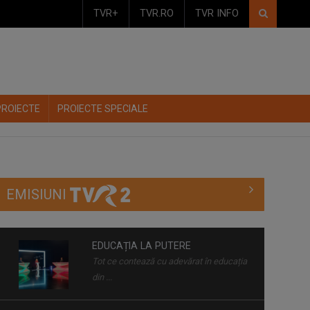
TVR+
TVR.RO
TVR INFO
PROIECTE
PROIECTE SPECIALE
EMISIUNI
EDUCAȚIA LA PUTERE
Tot ce contează cu adevărat în educația
din ...