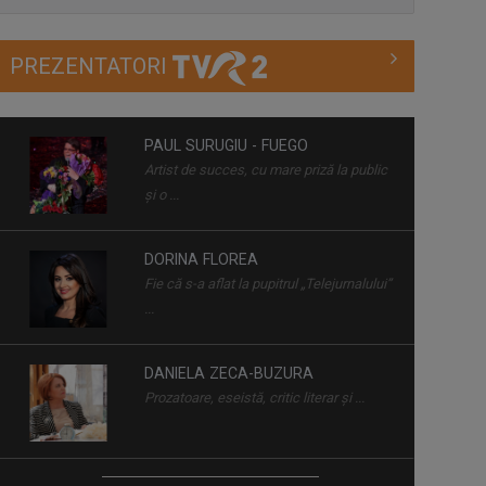
adevăraţi ...
PREZENTATORI
CURSA PRIN ISTORIE
Aventură, întâlniri neaşteptate şi comori
...
PAUL SURUGIU - FUEGO
Artist de succes, cu mare priză la public
ISTORII DE BUN GUST
și o ...
O călătorie fascinantă şi de bun gust! O
...
DORINA FLOREA
Fie că s-a aflat la pupitrul „Telejurnalului”
DRAG DE ROMÂNIA MEA!
...
Paul Surugiu-Fuego prezintă un show ...
DANIELA ZECA-BUZURA
Prozatoare, eseistă, critic literar și ...
ROMÂNIA... ÎN BUCATE
Un show culinar despre tradiții și secrete
ale ...