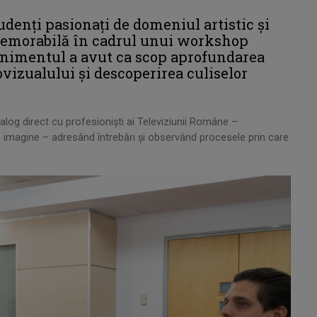
tudenți pasionați de domeniul artistic și
memorabilă în cadrul unui workshop
enimentul a avut ca scop aprofundarea
vizualului și descoperirea culiselor
ialog direct cu profesioniști ai Televiziunii Române –
i de imagine – adresând întrebări și observând procesele prin care