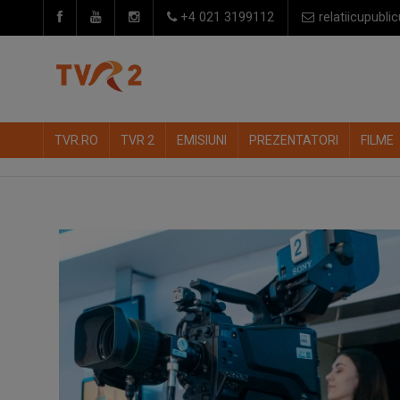
+4 021 3199112
relatiicupublic
TVR.RO
TVR 2
EMISIUNI
PREZENTATORI
FILME