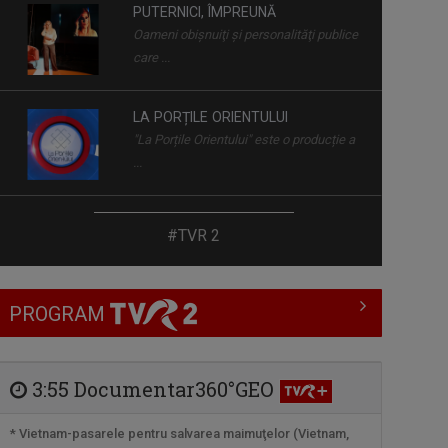
PUTERNICI, ÎMPREUNĂ
Oameni obişnuiţi şi personalităţi publice
care ...
LA PORȚILE ORIENTULUI
"La Porțile Orientului" este o producție a
...
ORA DE ŞTIRI
#TVR 2
De luni până duminică, de la ora 18:00, ...
PROGRAM
MOZAIKA
"Mozaika" este o producție a Redacției
Alte ...
3:55 Documentar360°GEO
KALIMERA
* Vietnam-pasarele pentru salvarea maimuţelor (Vietnam,