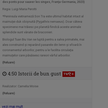
Emisiunea își propune să găsească și
des ponts pour sauver les singes, Franţa-Germania, 2023)
să le ...
Regia: Luigi Maria Perotti
*Peninsula vietnameză Son Tra este ultimul habitat intact al
CULTURA MINORITĂŢILOR
maimuţei-duk obişnuită (Pygathrix nemaeus). Doar câteva
Redacțiile Maghiară, Germană și Alte ...
specimene mai trăiesc pe planetă fiindcă aceste animale
splendide sunt vânate de braconieri.
Biologul Tuan Biu Van se luptă pentru a salva primatele, mai
ales construind şi reparând pasarele din lemn şi sfoară în
NATURĂ ŞI AVENTURĂ
coronamentul arborilor, pentru a le facilita circulaţia
O călătorie fascinantă prin cele mai
maimuţelor care păsăsesc rareori vârful arborilor.
sălbatice ...
(Reluare)
CRONICA UCRAINEANĂ
4:50 Istorii de bun gust
"Cronica Ucraineană" este o producție a
...
Realizator: Camelia Moise
(Reluare)
DESTINE CA-N FILME
La „Destine ca-n filme" cunoaştem
vezi mai mult