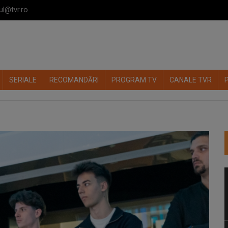
ul@tvr.ro
SERIALE
RECOMANDĂRI
PROGRAM TV
CANALE TVR