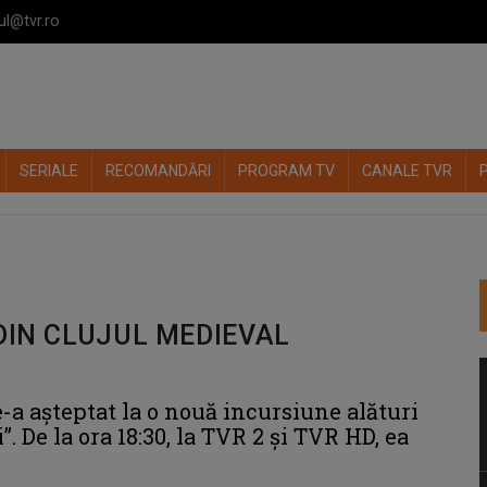
ul@tvr.ro
SERIALE
RECOMANDĂRI
PROGRAM TV
CANALE TVR
DIN CLUJUL MEDIEVAL
-a aşteptat la o nouă incursiune alături
 De la ora 18:30, la TVR 2 şi TVR HD, ea