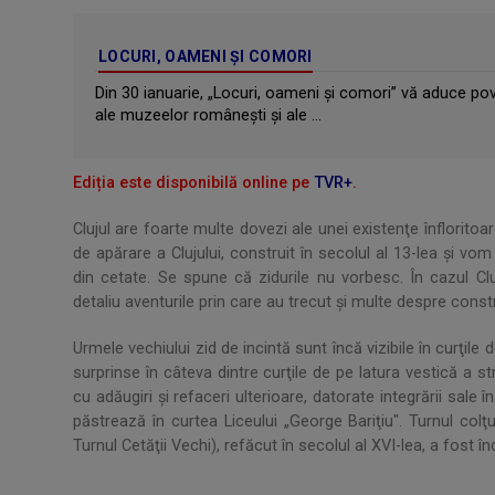
LOCURI, OAMENI ŞI COMORI
Din 30 ianuarie, „Locuri, oameni şi comori” vă aduce pov
ale muzeelor româneşti şi ale ...
Ediția este disponibilă online pe
TVR+
.
Clujul are foarte multe dovezi ale unei existenţe înflorito
de apărare a Clujului, construit în secolul al 13-lea şi vo
din cetate. Se spune că zidurile nu vorbesc. În cazul C
detaliu aventurile prin care au trecut şi multe despre constru
Urmele vechiului zid de incintă sunt încă vizibile în curţile 
surprinse în câteva dintre curţile de pe latura vestică a st
cu adăugiri şi refaceri ulterioare, datorate integrării sale î
păstrează în curtea Liceului „George Bariţiu". Turnul colţ
Turnul Cetăţii Vechi), refăcut în secolul al XVI-lea, a fost înc