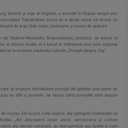
devenit şi rege al Ungariei, a acordat în Clujului rangul unui
voievodului Transilvaniei; acest ac a ajutat urbea să devină un
reptul de a-şic lădir ziduri, bastioane şi turnuri de apărare.
 de Vladimir-Alexandru Bogosavlievici​, profesor de istorie la
r al istoriei locale, el a lucrat la înfiinţarea unui curs opţional
aborat la scrierea volumului colectiv „Povești despre Cluj”.
care îşi propune dezvăluirea poveştii din spatele unei piese de
lucru se află o poveste. Iar atunci când poveștile sunt despre
de muzeu. Ele nu pot vorbi explicit, dar aşteaptă resemnate ca
ficaţia.
„Am descoperit locuri unice, oameni-eroi și comori
abile ale istoriei naționale, au fost pierdute sau furate și cum