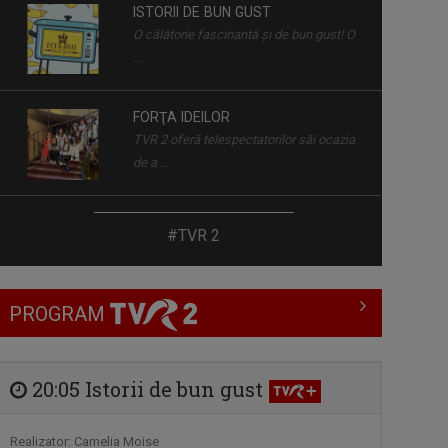
ISTORII DE BUN GUST
O călătorie fascinantă şi de bun gust! O
...
FORŢA IDEILOR
TVR 2 oferă telespectatorilor săi ocazia
de a ...
LA PORȚILE ORIENTULUI
#TVR 2
"La Porțile Orientului" este o producție a
...
PROGRAM
MOZAIKA
"Mozaika" este o producție a Redacției
Alte ...
20:05 Istorii de bun gust
ORA DE ŞTIRI
Realizator: Camelia Moise