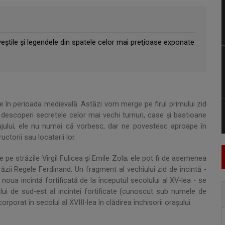
eştile şi legendele din spatele celor mai preţioase exponate
are în perioada medievală. Astăzi vom merge pe firul primului zid
m descoperi secretele celor mai vechi turnuri, case şi bastioane
lujului, ele nu numai că vorbesc, dar ne povestesc aproape în
ctorii sau locatarii lor.
de pe străzile Virgil Fulicea şi Emile Zola; ele pot fi de asemenea
răzii Regele Ferdinand. Un fragment al vechiului zid de incintă -
n noua incintă fortificată de la începutul secolului al XV-lea - se
ului de sud-est al incintei fortificate (cunoscut sub numele de
orporat în secolul al XVIII-lea în clădirea închisorii oraşului.