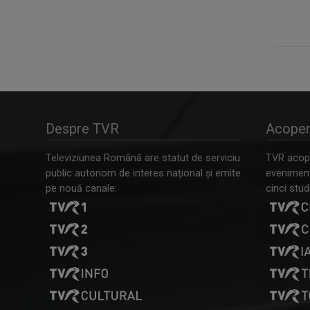
Despre TVR
Acoper
Televiziunea Română are statut de serviciu
TVR acope
public autonom de interes naţional şi emite
evenimente
pe nouă canale:
cinci studi