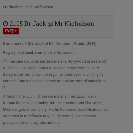
De luni până duminică, de la ora 18:00, ...
Producător: Dana Stefanescu
21:05 Dr Jack şi Mr Nicholson
FĂRĂ PREJUDECĂȚI!
Nimic despre noi fără noi! - aceasta este
...
Documentar* (Dr. Jack et Mr. Nichoson, Franţa, 2018)
Regia şi scenariul: Emmanuelle Nobécourt
KALIMERA
*În mai bine de 50 de ani de carieră la Hollywood şi peste 60
Emisiunea își propune să găsească și
de filme, Jack Nicholson a devenit arhetipul vedetei care
să le ...
trăieşte conform propriilor reguli, impermeabil la critici şi la
cutume. Cum a devenit el peste noapte un simbol anticultural
?
CURSA PRIN ISTORIE
Aventură, întâlniri neaşteptate şi comori
A făcut filme cu unii dintre cei mai mari realizatori, de la
...
Roman Polanski la Stanley Kubrick, trecând prin Elia Kazan,
Michelangelo Antonioni şi Martin Scorsese. Jack Nicholson a
contribuit la redefinirea noţiunii de actor şi la rescrierea
NATURĂ ŞI AVENTURĂ
peisajului cinematografic american.
O călătorie fascinantă prin cele mai