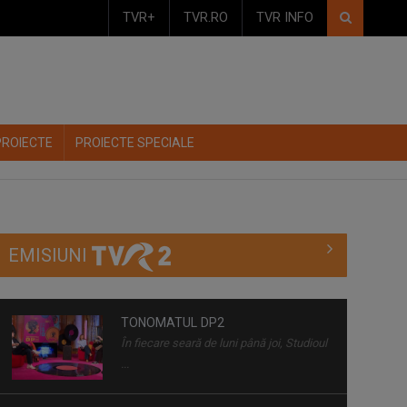
TVR+
TVR.RO
TVR INFO
PROIECTE
PROIECTE SPECIALE
EMISIUNI
TONOMATUL DP2
În fiecare seară de luni până joi, Studioul
...