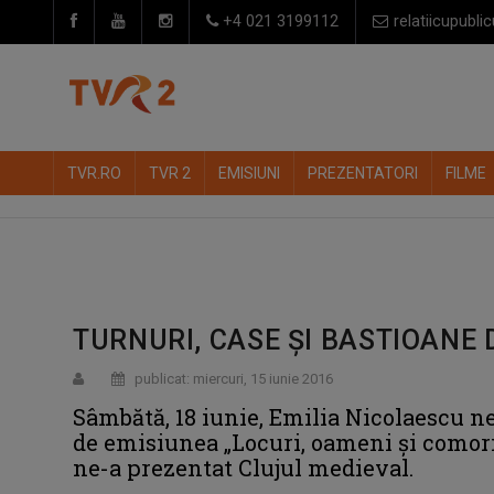
+4 021 3199112
relatiicupublic
TVR.RO
TVR 2
EMISIUNI
PREZENTATORI
FILME
TURNURI, CASE ŞI BASTIOANE 
publicat: miercuri, 15 iunie 2016
Sâmbătă, 18 iunie, Emilia Nicolaescu ne
de emisiunea „Locuri, oameni şi comori”.
ne-a prezentat Clujul medieval.