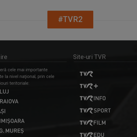
#TVR2
ire
Site-uri TVR
ră cele mai importante
 la nivel naţional, prin cele
ouri teritoriale: