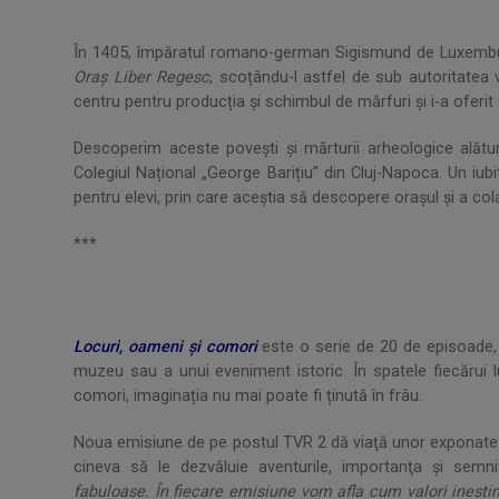
În 1405, împăratul romano-german Sigismund de Luxemburg, 
Oraș Liber Regesc
, scoțându-l astfel de sub autoritatea 
centru pentru producția și schimbul de mărfuri şi i-a oferit d
Descoperim aceste poveşti şi mărturii arheologice alături
Colegiul Național „George Barițiu” din Cluj-Napoca. Un iubito
pentru elevi, prin care aceştia să descopere oraşul şi a col
***
Locuri, oameni şi comori
este o serie de 20 de episoade, 
muzeu sau a unui eveniment istoric. În spatele fiecărui 
comori, imaginația nu mai poate fi ținută în frâu.
Noua emisiune de pe postul TVR 2 dă viaţă unor exponate 
cineva să le dezvăluie aventurile, importanţa şi semni
fabuloase. În fiecare emisiune vom afla cum valori inestim