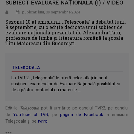
SUBIECT EVALUARE NAȚIONALĂ (I) / VIDEO
publicat: luni, 09 septembrie 2024
Sezonul 10 al emisiunii „Teleșcoala” a debutat luni,
9 septembrie, cu o ediție dedicată unui subiect de
evaluare națională prezentat de Alexandra Tatu,
profesoara de limba și literatura română la școala
Titu Maiorescu din București.
TELEȘCOALA
La TVR 2, „Teleşcoala” le oferă celor aflaţi în anul
susţinerii examenelor de Evaluare Naţională posibilitatea
de a păstra contactul cu materiile ...
Edițiile
Teleșcoala
pot fi urmărite pe canalul TVR2, pe canalul
de
YouTube al TVR
, pe
pagina de Facebook
a emisiunii
Teleșcoala şi pe
tvr.ro
.
***