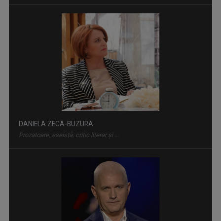
CURSA PRIN ISTORIE
Aventură, întâlniri neaşteptate şi comori ...
DANIELA ZECA-BUZURA
Prozatoare, eseistă, critic literar și ...
NATURĂ ŞI AVENTURĂ
O călătorie fascinantă prin cele mai sălbatice ...