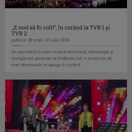
REȚEAUA DE IDOLI
O emisiune dedicată tuturor celor dornici să ...
„E cool să fii cult!”, în curând la TVR 1 și
TVR 2
publicat:
vineri, 31 iulie 2026
STELA POPA
Un spectacol în care muzica simfonică, tehnologia și
Stela și-a împlinit visul din copilărie: să ...
energia noii generații se întâlnesc într-o producție de
mari dimensiuni va ajunge în curând ...
CAP COMPAS
De peste zece ani, „Cap compas” este o ...