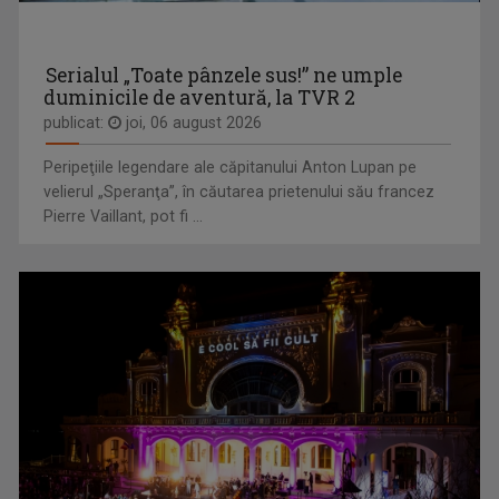
ANDREI BĂRBULESCU
Andrei Bărbulescu s-a născut în 30 noiembrie ...
Serialul „Toate pânzele sus!” ne umple
duminicile de aventură, la TVR 2
publicat:
joi, 06 august 2026
Peripeţiile legendare ale căpitanului Anton Lupan pe
CULTURA MINORITĂŢILOR
velierul „Speranţa”, în căutarea prietenului său francez
Redacțiile Maghiară, Germană și Alte ...
Pierre Vaillant, pot fi ...
CRISTINA SOARE
Cristina Soare e jurnalista care ne aduce nu ...