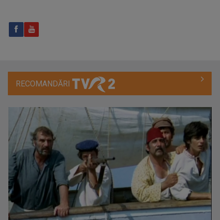
CRONICA UCRAINEANĂ
"Cronica Ucraineană" este o producție a ...
RECOMANDĂRI
ALEXANDRU BUCUR
Pasionat de pescuit încă din copilărie, ...
PUTERNICI, ÎMPREUNĂ
Oameni obişnuiţi şi personalităţi publice care ...