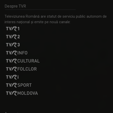
Nu mai aveţi loc la oraş? Încercati la ţară! ...
Despre TVR
Televiziunea Română are statut de serviciu public autonom de
interes naţional şi emite pe nouă canale:
MARINA ALMĂȘAN
Marina Almăşan este absolventă, ca şef de ...
MIC DEJUN CU UN CAMPION
În fiecare sâmbătă dimineaţa, la ora 10.00, la ...
IULIANA MARCIUC