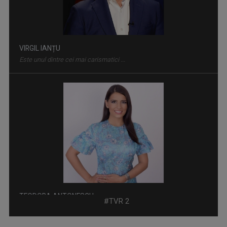
VIRGIL IANȚU
Este unul dintre cei mai carismatici ...
ROMÂNIA... ÎN BUCATE
Un show culinar despre tradiții și secrete ale ...
TEODORA ANTONESCU
„TVR este un vis devenit realitate!" Teodora ...
#TVR 2