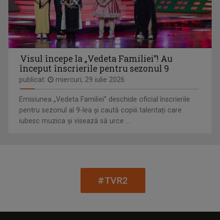
LIANA STANCIU
S-a născut în București pe 24 iulie 1971, iar ...
Visul începe la „Vedeta Familiei”! Au
început înscrierile pentru sezonul 9
DRAG DE ROMÂNIA MEA!
publicat:
miercuri, 29 iulie 2026
Paul Surugiu-Fuego prezintă un show ...
Emisiunea „Vedeta Familiei” deschide oficial înscrierile
pentru sezonul al 9-lea și caută copiii talentați care
iubesc muzica și visează să urce ...
MONICA GHIURCO
Cu o lungă experienţă în presă, Monica Ghiurco ...
#TVR2
FERMA