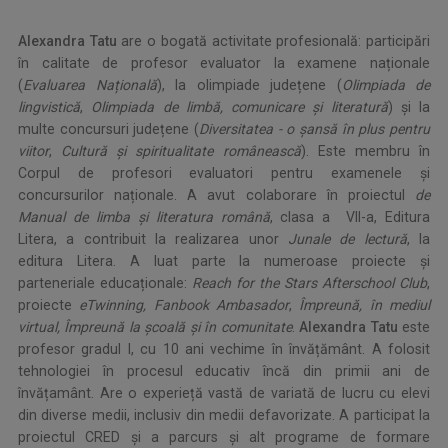
Alexandra Tatu
are o bogată activitate profesională: participări
în calitate de profesor evaluator la examene naționale
(
Evaluarea Națională
), la olimpiade județene (
Olimpiada de
lingvistică
,
Olimpiada de limbă,
comunicare și literatură
) și la
multe concursuri județene (
Diversitatea - o șansă în plus pentru
viitor
,
Cultură și spiritualitate românească
). Este membru în
Corpul de profesori evaluatori pentru examenele și
concursurilor naționale. A avut colaborare în proiectul
de
Manual de limba și literatura română
, clasa a VII-a, Editura
Litera, a contribuit la realizarea unor
Junale de lectură
, la
editura Litera. A luat parte la numeroase proiecte și
parteneriale educaționale:
Reach for the Stars Afterschool Club
,
proiecte
eTwinning, Fanbook Ambasador
,
Împreună, în mediul
virtual, Împreună la școală și în comunitate
.
Alexandra Tatu
este
profesor gradul I, cu 10 ani vechime în învățământ. A folosit
tehnologiei în procesul educativ încă din primii ani de
învățamânt. Are o experieță vastă de variată de lucru cu elevi
din diverse medii, inclusiv din medii defavorizate. A participat la
proiectul CRED și a parcurs și alt programe de formare