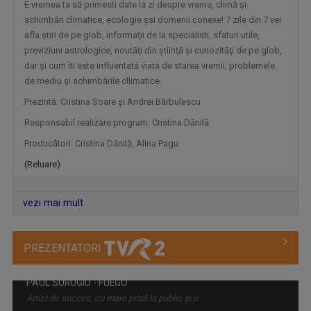
E vremea ta să primesti date la zi despre vreme, climă şi
schimbări climatice, ecologie șsi domenii conexe! 7 zile din 7 vei
afla ştiri de pe glob, informaţii de la specialisti, sfaturi utile,
previziuni astrologice, noutăţi din ştiinţă şi curiozităţi de pe glob,
dar şi cum îti este influentată viata de starea vremii, problemele
de mediu şi schimbările cllimatice.
Prezintă: Cristina Soare şi Andrei Bărbulescu
Responsabil realizare program: Cristina Dănilă
TELEJURNALUL TVR 2
Producători: Cristina Dănilă, Alina Pagu
Zilnic, la ora 12.00, Telejurnalul TVR 2 ne ...
(Reluare)
vezi mai mult
PREZENTATORI