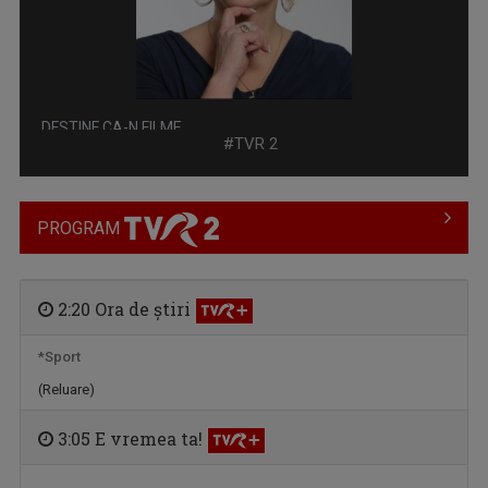
DESTINE CA-N FILME
La „Destine ca-n filme" cunoaştem adevăraţi ...
#TVR 2
PROGRAM
2:20 Ora de ştiri
*Sport
(Reluare)
E VREMEA TA!
... să descoperi cele mai rapide și complete ...
3:05 E vremea ta!