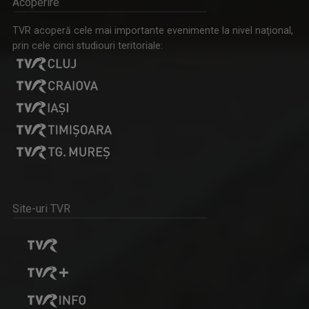
Acoperire
Iuliana Marciuc a apărut pe micile ecrane ...
TVR acoperă cele mai importante evenimente la nivel naţional,
prin cele cinci studiouri teritoriale:
LA PORȚILE ORIENTULUI
"La Porțile Orientului" este o producție a ...
IRINA PĂCURARIU
Irina Păcurariu este născută la Iaşi, la 23 ...
Site-uri TVR
D’ALE LU’ MITICĂ
„D’ale lu’ Mitică” este o emisiune de reportaj ...