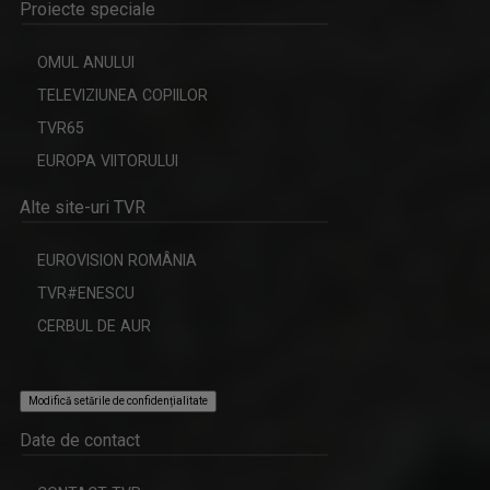
Proiecte speciale
OMUL ANULUI
DESTINE CA-N FILME
TELEVIZIUNEA COPIILOR
ȘTEFAN STOICA
La „Destine ca-n filme" cunoaştem adevăraţi ...
TVR65
Ștefan Stoica este pasionat de pescuit, natură ...
EUROPA VIITORULUI
Alte site-uri TVR
EUROVISION ROMÂNIA
TVR#ENESCU
CERBUL DE AUR
Modifică setările de confidențialitate
TELEJURNALUL TVR 2
DANIELA ZECA-BUZURA
Zilnic, la ora 12.00, Telejurnalul TVR 2 ne ...
Date de contact
Prozatoare, eseistă, critic literar și ...