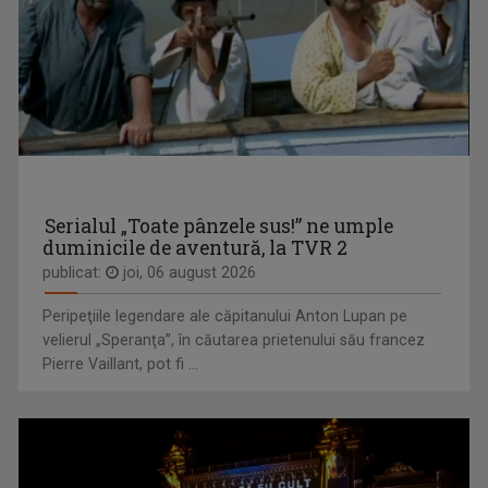
DRAG DE ROMÂNIA MEA!
IULIANA MARCIUC
Paul Surugiu-Fuego prezintă un show ...
Iuliana Marciuc a apărut pe micile ecrane ...
Serialul „Toate pânzele sus!” ne umple
duminicile de aventură, la TVR 2
publicat:
joi, 06 august 2026
Peripeţiile legendare ale căpitanului Anton Lupan pe
velierul „Speranţa”, în căutarea prietenului său francez
Pierre Vaillant, pot fi ...
TONOMATUL DP2