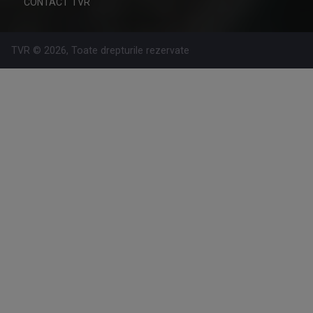
CONTACT TVR
TVR © 2026, Toate drepturile rezervate
ROMÂNIA... ÎN BUCATE
Un show culinar despre tradiții și secrete ale ...