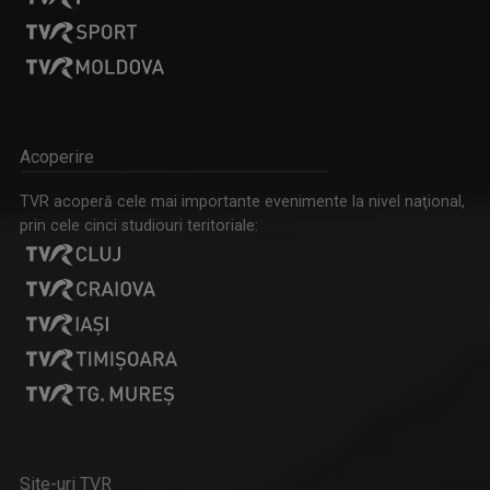
FERMA
CRISTINA SOARE
Nu mai aveţi loc la oraş? Încercati la ţară! ...
Acoperire
Cristina Soare e jurnalista care ne aduce nu ...
TVR acoperă cele mai importante evenimente la nivel naţional,
prin cele cinci studiouri teritoriale:
CURSA PRIN ISTORIE
TEODORA ANTONESCU
Aventură, întâlniri neaşteptate şi comori ...
„TVR este un vis devenit realitate!" Teodora ...
Site-uri TVR