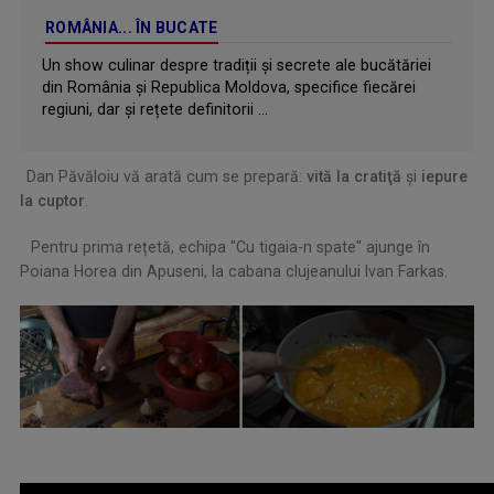
ROMÂNIA... ÎN BUCATE
Un show culinar despre tradiții și secrete ale bucătăriei
din România și Republica Moldova, specifice fiecărei
regiuni, dar și rețete definitorii ...
..
Dan Păvăloiu vă arată cum se prepară:
vită la cratiţă
şi
iepure
la cuptor
.
,,
Pentru prima rețetă, echipa "Cu tigaia-n spate" ajunge în
Poiana Horea din Apuseni, la cabana clujeanului Ivan Farkas.