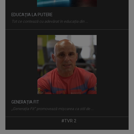
EDUCAȚIA LA PUTERE
Tot ce contează cu adevărat în educația din ...
GENERAȚIA FIT
„Generația Fit” promovează mișcarea ca stil de ...
#TVR 2