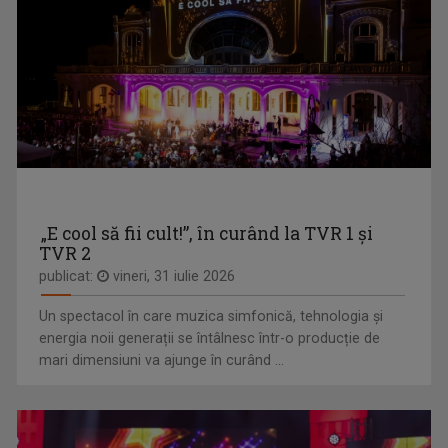
MARINA ALMĂȘAN
În fiecare seară de luni până joi, Studioul ...
Marina Almăşan este absolventă, ca şef de ...
„E cool să fii cult!”, în curând la TVR 1 și
TVR 2
publicat:
vineri, 31 iulie 2026
LA PORȚILE ORIENTULUI
MONICA GHIURCO
"La Porțile Orientului" este o producție a ...
Un spectacol în care muzica simfonică, tehnologia și
Cu o lungă experienţă în presă, Monica Ghiurco ...
energia noii generații se întâlnesc într-o producție de
mari dimensiuni va ajunge în curând ...