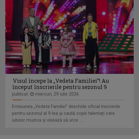
PESCAR HOINAR
LIANA STANCIU
Fiecare episod al seriei „Pescar hoinar” este ...
S-a născut în București pe 24 iulie 1971, iar ...
Visul începe la „Vedeta Familiei”! Au
început înscrierile pentru sezonul 9
publicat:
miercuri, 29 iulie 2026
Emisiunea „Vedeta Familiei” deschide oficial înscrierile
pentru sezonul al 9-lea și caută copiii talentați care
iubesc muzica și visează să urce ...
D’ALE LU’ MITICĂ
ANDREI BĂRBULESCU
„D’ale lu’ Mitică” este o emisiune de reportaj ...