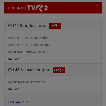
PROGRAM
1:10 Simplu si rural
Producător: Ana Maria Andrei
FORŢA IDEILOR
Producător TVR: Larisa Avram
TVR 2 oferă telespectatorilor săi ocazia de a ...
Realizator: Gabriela Voinea
(Reluare)
1:45 A doua emigrare
Realizator Alina Avramescu
(Reluare)
vezi mai mult