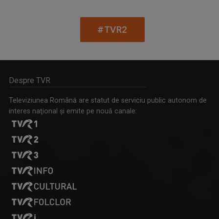
Andrei Bărbulescu s-a născut în 30 noiembrie ...
#TVR2
Despre TVR
Televiziunea Română are statut de serviciu public autonom de
interes naţional şi emite pe nouă canale:
NATURĂ ŞI AVENTURĂ
PAUL SURUGIU - FUEGO
O călătorie fascinantă prin cele mai sălbatice ...
Artist de succes, cu mare priză la public și o ...