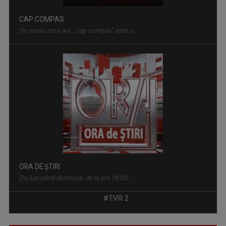
CAP COMPAS
De peste zece ani, „Cap compas” este o ...
ORA DE ŞTIRI
De luni până duminică, de la ora 18:00, ...
#TVR 2