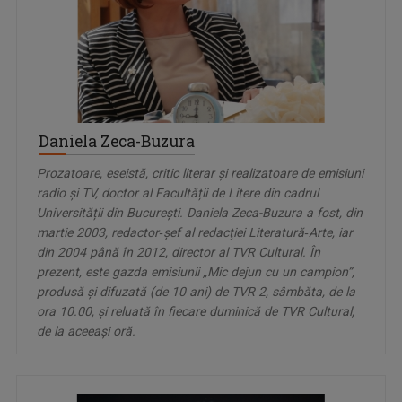
Daniela Zeca-Buzura
Prozatoare, eseistă, critic literar și realizatoare de emisiuni
radio și TV, doctor al Facultății de Litere din cadrul
Universității din București. Daniela Zeca-Buzura a fost, din
martie 2003, redactor‑şef al redacţiei Literatură‑Arte, iar
din 2004 până în 2012, director al TVR Cultural. În
prezent, este gazda emisiunii „Mic dejun cu un campion”,
produsă și difuzată (de 10 ani) de TVR 2, sâmbăta, de la
ora 10.00, și reluată în fiecare duminică de TVR Cultural,
de la aceeași oră.