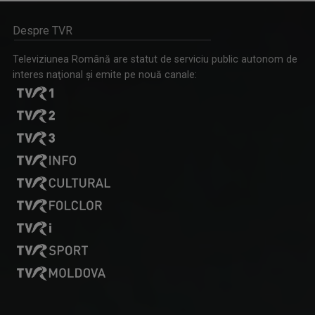
"La Porțile Orientului" este o producție a ...
Despre TVR
Televiziunea Română are statut de serviciu public autonom de
interes naţional şi emite pe nouă canale:
PESCAR HOINAR
Fiecare episod al seriei „Pescar hoinar” este ...