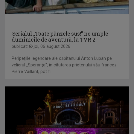
TVR 2 oferă telespectatorilor săi ocazia de a ...
Serialul „Toate pânzele sus!” ne umple
duminicile de aventură, la TVR 2
publicat:
joi, 06 august 2026
Peripeţiile legendare ale căpitanului Anton Lupan pe
velierul „Speranţa”, în căutarea prietenului său francez
Pierre Vaillant, pot fi ...
FĂRĂ PREJUDECĂȚI!
Nimic despre noi fără noi! - aceasta este ...