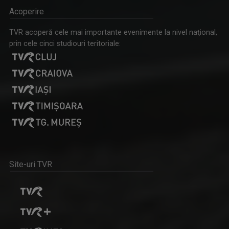
Acoperire
TVR acoperă cele mai importante evenimente la nivel naţional,
prin cele cinci studiouri teritoriale:
REȚEAUA DE IDOLI
O emisiune dedicată tuturor celor dornici să ...
Site-uri TVR
EDUCAȚIA LA PUTERE
Tot ce contează cu adevărat în educația din ...