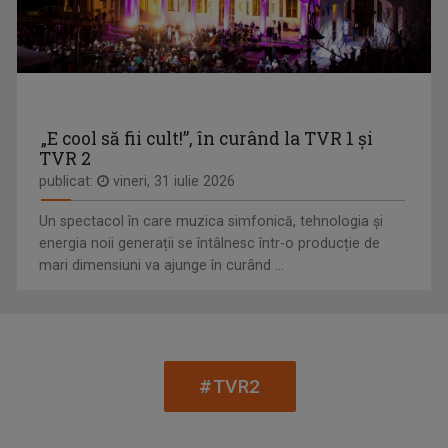
TONOMATUL DP2
„E cool să fii cult!”, în curând la TVR 1 și
TVR 2
În fiecare seară de luni până joi, Studioul ...
publicat:
vineri, 31 iulie 2026
Un spectacol în care muzica simfonică, tehnologia și
energia noii generații se întâlnesc într-o producție de
mari dimensiuni va ajunge în curând ...
#TVR2
LA PORȚILE ORIENTULUI