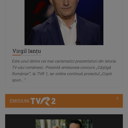
Virgil Ianțu
Este unul dintre cei mai carismatici prezentatori din istoria
TV-ului românesc. Prezintă emisiunea-concurs „Câștigă
România!”, la TVR 1, iar online continuă proiectul „Copiii
spun...”.
EMISIUNI