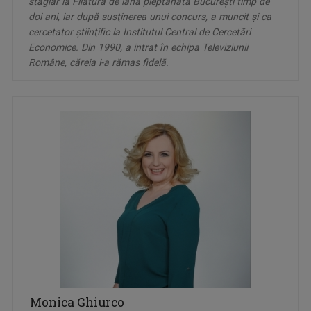
stagiar la Filatura de lână pieptănată Bucureşti timp de
doi ani, iar după susţinerea unui concurs, a muncit şi ca
cercetator ştiinţific la Institutul Central de Cercetări
Economice. Din 1990, a intrat în echipa Televiziunii
Române, căreia i-a rămas fidelă.
Monica Ghiurco