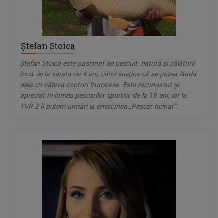
Ștefan Stoica
Ștefan Stoica este pasionat de pescuit, natură şi călătorii
încă de la vârsta de 4 ani, când susţine că se putea lăuda
deja cu câteva capturi frumoase. Este recunoscut şi
apreciat în lumea pescarilor sportivi, de la 18 ani, iar la
TVR 2 îl putem urmări la emisiunea „Pescar hoinar”.