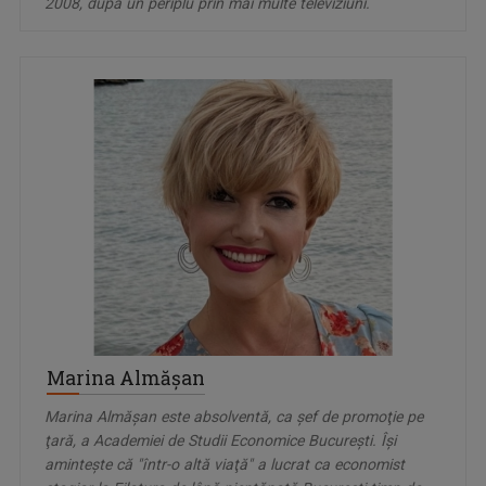
2008, după un periplu prin mai multe televiziuni.
Marina Almășan
Marina Almăşan este absolventă, ca şef de promoţie pe
ţară, a Academiei de Studii Economice Bucureşti. Îşi
aminteşte că "într-o altă viaţă" a lucrat ca economist