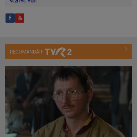
vezi mai mult
DRAG DE ROMÂNIA MEA!
Paul Surugiu-Fuego prezintă un show ...
RECOMANDĂRI
TELEJURNALUL TVR 2
Zilnic, la ora 12.00, Telejurnalul TVR 2 ne ...