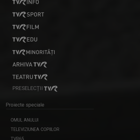
MOZAIKA
"Mozaika" este o producție a Redacției Alte ...
PRESELECȚII
Proiecte speciale
OMUL ANULUI
TELEVIZIUNEA COPIILOR
TVR65