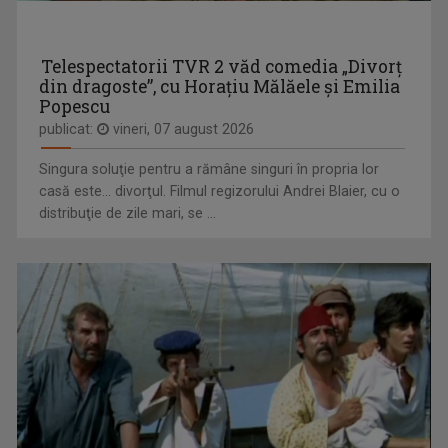
Telespectatorii TVR 2 văd comedia „Divorţ
din dragoste”, cu Horaţiu Mălăele şi Emilia
Popescu
publicat:
vineri, 07 august 2026
CURSA PRIN ISTORIE
Singura soluţie pentru a rămâne singuri în propria lor
Aventură, întâlniri neaşteptate şi comori ...
casă este... divorţul. Filmul regizorului Andrei Blaier, cu o
distribuţie de zile mari, se ...
FORŢA IDEILOR