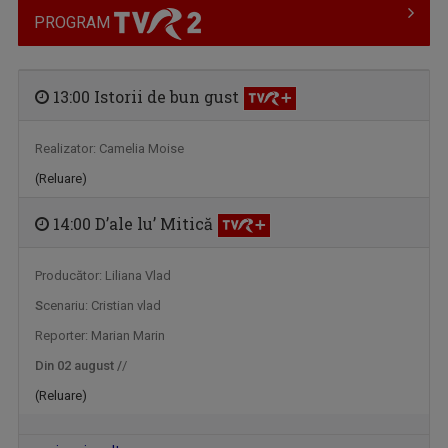
PROGRAM
13:00 Istorii de bun gust
Realizator: Camelia Moise
ROMÂNIA... ÎN BUCATE
(Reluare)
Un show culinar despre tradiții și secrete ale ...
14:00 D’ale lu’ Mitică
Producător: Liliana Vlad
S
cenariu: Cristian vlad
Reporter: Marian Marin
Din 02 august /
/
(Reluare)