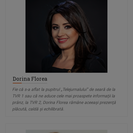
Dorina Florea
Fie că s-a aflat la pupitrul „Telejurnalului” de seară de la
TVR 1 sau că ne aduce cele mai proaspete informaţii la
prânz, la TVR 2, Dorina Florea rămâne aceeaşi prezenţă
plăcută, caldă şi echilibrată.