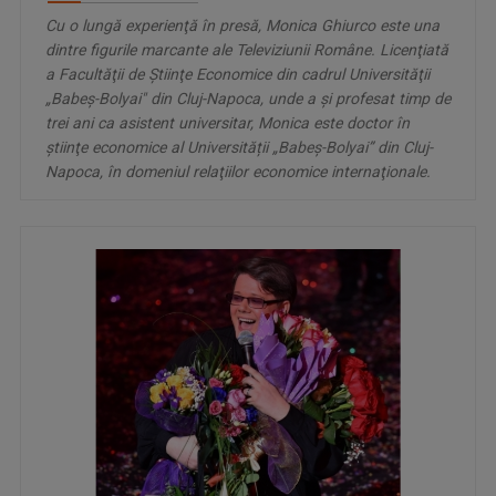
Cu o lungă experienţă în presă, Monica Ghiurco este una
dintre figurile marcante ale Televiziunii Române. Licenţiată
a Facultăţii de Ştiinţe Economice din cadrul Universităţii
„Babeş-Bolyai" din Cluj-Napoca, unde a și profesat timp de
trei ani ca asistent universitar, Monica este doctor în
ştiinţe economice al Universității „Babeş-Bolyai” din Cluj-
Napoca, în domeniul relaţiilor economice internaţionale.