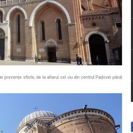
 prezențe sfinte, de la altarul cel viu din centrul Padovei până