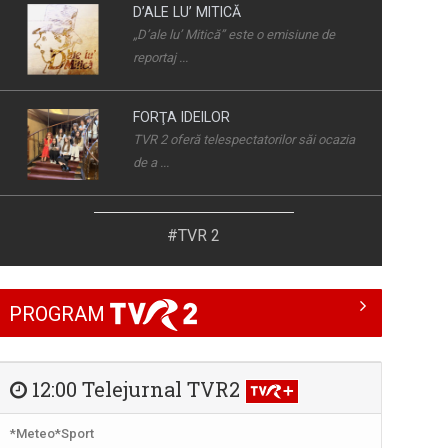
D’ALE LU’ MITICĂ
„D’ale lu’ Mitică” este o emisiune de
reportaj ...
FORŢA IDEILOR
TVR 2 oferă telespectatorilor săi ocazia
de a ...
FĂRĂ PREJUDECĂȚI!
#TVR 2
Nimic despre noi fără noi! - aceasta este
...
PROGRAM
E VREMEA TA!
... să descoperi cele mai rapide și
complete ...
12:00 Telejurnal TVR2
ROMÂNIA... ÎN BUCATE
*Meteo*Sport