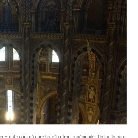
r – este o inimă care bate în ritmul rugăciunilor. Un loc în care