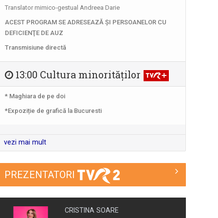
Un show culinar despre tradiții și secrete
Translator mimico-gestual Andreea Darie
ale ...
ACEST PROGRAM SE ADRESEAZĂ ŞI PERSOANELOR CU
DEFICIENŢE DE AUZ
CRONICA UCRAINEANĂ
Transmisiune directă
"Cronica Ucraineană" este o producție a
...
13:00 Cultura minorităţilor
NATURĂ ŞI AVENTURĂ
* Maghiara de pe doi
O călătorie fascinantă prin cele mai
*Expoziție de grafică la Bucuresti
sălbatice ...
vezi mai mult
ISTORII DE BUN GUST
O călătorie fascinantă şi de bun gust! O
...
PREZENTATORI
CURSA PRIN ISTORIE
Aventură, întâlniri neaşteptate şi comori
CRISTINA SOARE