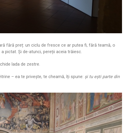
ă fără preț: un ciclu de fresce ce ar putea fi, fără teamă, o
a pictat. Și de-atunci, pereții aceia trăiesc.
hide lada de zestre.
 vitrine – ea te privește, te cheamă, îți spune:
și tu ești parte din