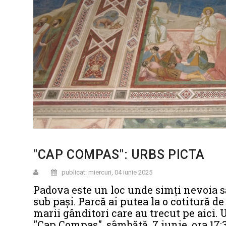
"CAP COMPAS": URBS PICTA
publicat: miercuri, 04 iunie 2025
Padova este un loc unde simți nevoia să 
sub pași. Parcă ai putea la o cotitură de
marii gânditori care au trecut pe aici
"Cap Compas", sâmbătă, 7 iunie, ora 17