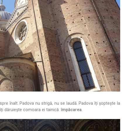
 spre înalt. Padova nu strigă, nu se laudă. Padova îți șoptește la
 îți dăruiește comoara ei tainică:
împăcarea
.