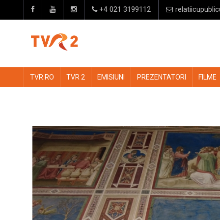
+4 021 3199112
relatiicupublic
TVR.RO
TVR 2
EMISIUNI
PREZENTATORI
FILME