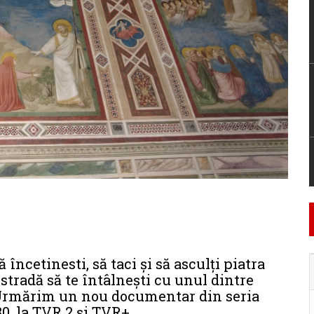
încetinesti, să taci și să asculți piatra
 stradă să te întâlnești cu unul dintre
. Urmărim un nou documentar din seria
:30, la TVR 2 și TVR+.