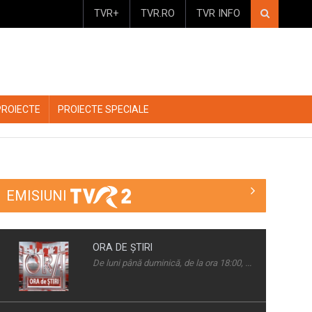
TVR+
TVR.RO
TVR INFO
PROIECTE
PROIECTE SPECIALE
EMISIUNI
ORA DE ŞTIRI
De luni până duminică, de la ora 18:00, ...