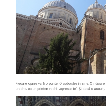
Fiecare oprire va fi o punte. O coborâre în sine. O ridicare
ureche, ca un prieten vechi: „oprește-te”. Și dacă o asculți,