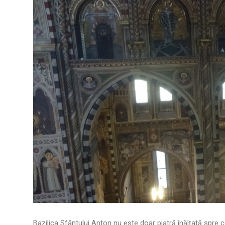
Bazilica Sfântului Anton nu este doar piatră înălțată spre ce