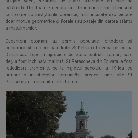
bulgare vechi, straturile de piatră alternând cu cele de
cărămidă. Uimitoarele decorațiuni din interiorul moscheii sunt
conforme cu învățăturile coranice, fiind incizate sau pictate
doar motive geometrice și florale sau pasaje din cartea sfântă
a musulmanilor.
Cuceritorii otomani au permis populației ortodoxe să
construiască in locul catedralei Sf.Petka o biserica pe colina
Dzhambaz Tepe in apropiere de zona teatrului roman, care
deși a fost închinată mai intâi Sf Parascheva din Epivata, a fost
rededicată vremelnic, pe la mijlocul secolului al 19-lea, ca
urmare a insistențelor comunității grecești unei alte Sf
Parascheva … mucenița de la Roma.