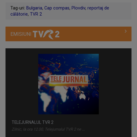
Tag-uri:
Bulgaria
,
Cap compas
,
Plovdiv
,
reportaj de
călătorie
,
TVR 2
EMISIUNI
TELEJURNALUL TVR 2
Zilnic, la ora 12.00, Telejurnalul TVR 2 ne ...