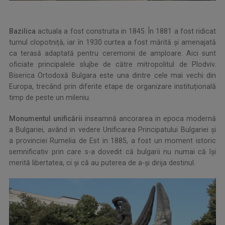
Bazilica
actuala a fost construita in 1845. În 1881 a fost ridicat
turnul clopotniță, iar în 1930 curtea a fost mărită și amenajată
ca terasă adaptată pentru ceremonii de amploare. Aici sunt
oficiate principalele slujbe de către mitropolitul de Plodviv.
Biserica Ortodoxă Bulgara este una dintre cele mai vechi din
Europa, trecând prin diferite etape de organizare instituțională
timp de peste un mileniu.
Monumentul unificării
inseamnă ancorarea in epoca modernă
a Bulgariei, având in vedere Unificarea Principatului Bulgariei și
a provinciei Rumelia de Est in 1885, a fost un moment istoric
semnificativ prin care s-a dovedit că bulgarii nu numai că își
merită libertatea, ci și că au puterea de a-și dirija destinul.