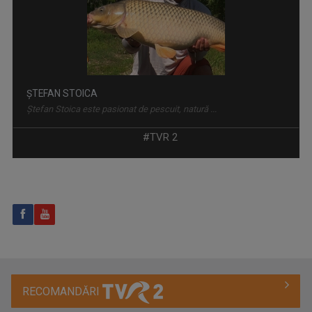
ȘTEFAN STOICA
Ștefan Stoica este pasionat de pescuit, natură ...
PUTERNICI, ÎMPREUNĂ
Oameni obişnuiţi şi personalităţi publice care ...
#TVR 2
MARINA ALMĂȘAN
Marina Almăşan este absolventă, ca şef de ...
RECOMANDĂRI
MIC DEJUN CU UN CAMPION