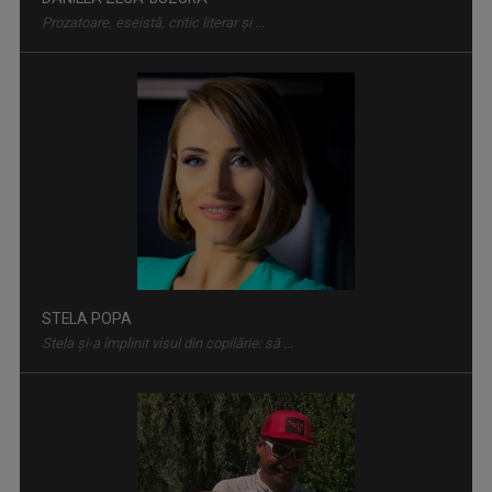
ORA DE ŞTIRI
De luni până duminică, de la ora 18:00, ...
STELA POPA
Stela și-a împlinit visul din copilărie: să ...
FORŢA IDEILOR
TVR 2 oferă telespectatorilor săi ocazia de a ...