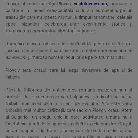
Turism al municipalităţii Plovdiv
visitplovdiv.com,
propune o
călătorie în acest oraş-capitală culturală europeană, pe un
traseu din care nu lipsesc mărturiile timpurilor romane, cele ale
epocii bizantine, celebrarea unor evenimente istorice şi
frumusețea ceremoniilor sărbătorii naţionale.
Romanii antici nu foloseau de regulă hărţile pentru a călători, ci
înscrisuri pe pergament sau incizate în metal, care erau numite
itinerarium
şi marcau numele locurilor de pe o anumită rută.
Plovdiv este oraşul care îşi leagă devenirea de ape şi de
înălţimi.
Până la înflorirea din antichitatea romană aşezarea numită
probabil de traci Eumolpia sau Pulpudeva şi ridicată pe colina
Nebet Tepe
avea deja 5 milenii de evoluţie. Aici este vatra
odrăslirii mai multor civilizaţii, care fac din Plovdiv oraşul etern
al Bulgariei, un spaţiu unic în care activitatea umană nu a
încetat niciodată de la apariția sa până în zilele noastre. Orașul-
cetate stăpânit de traci îşi începuse dezvoltarea din epoca
fierului. În secolul al IV-lea î.Hr., regele Filip al II-lea a cucerit