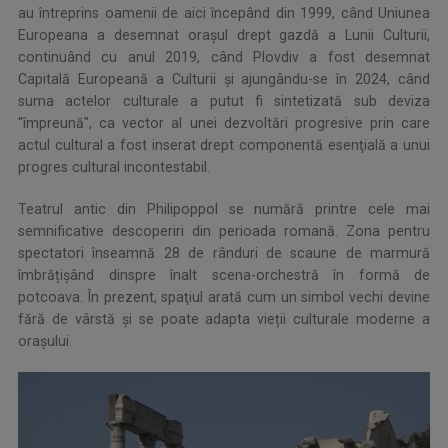
au întreprins oamenii de aici începând din 1999, când Uniunea
Europeana a desemnat oraşul drept gazdă a Lunii Culturii,
continuând cu anul 2019, când Plovdiv a fost desemnat
Capitală Europeană a Culturii şi ajungându-se în 2024, când
suma actelor culturale a putut fi sintetizată sub deviza
"împreună", ca vector al unei dezvoltări progresive prin care
actul cultural a fost inserat drept componentă esenţială a unui
progres cultural incontestabil.
Teatrul antic din Philipoppol se numără printre cele mai
semnificative descoperiri din perioada romană. Zona pentru
spectatori înseamnă 28 de rânduri de scaune de marmură
îmbrățişând dinspre înalt scena-orchestră în formă de
potcoava. În prezent, spaţiul arată cum un simbol vechi devine
fără de vârstă şi se poate adapta vieții culturale moderne a
orașului.