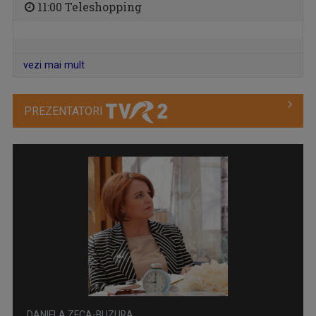
11:00 Teleshopping
vezi mai mult
PREZENTATORI
EDUCAȚIA LA PUTERE
Tot ce contează cu adevărat în educația din ...
DANIELA ZECA-BUZURA
Prozatoare, eseistă, critic literar și ...