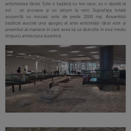
antichitatea târzie. Este o bazilică cu trei nave, cu o absidă la
est … un pronaos și un atrium la vest. Suprafața totală
acoperită cu mozaic este de peste 2000 mp. Ansamblul
bazilical asociat unui apogeu al artei antichității târzii este și
preambul al manierei in care avea să se dezvolte în evul mediu
timpuriu arhitectura bizantină.