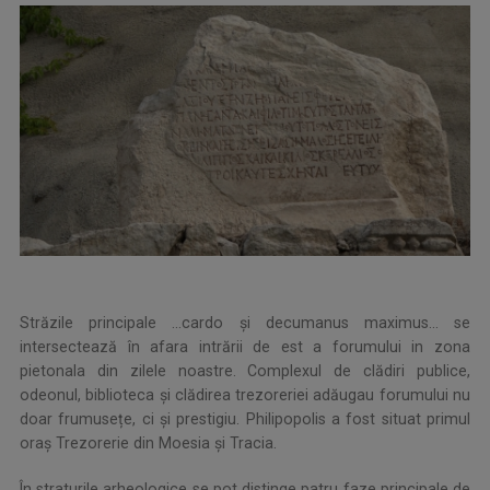
Străzile principale …cardo și decumanus maximus… se
intersectează în afara intrării de est a forumului in zona
pietonala din zilele noastre. Complexul de clădiri publice,
odeonul, biblioteca și clădirea trezoreriei adăugau forumului nu
doar frumusețe, ci și prestigiu. Philipopolis a fost situat primul
oraș Trezorerie din Moesia și Tracia.
În straturile arheologice se pot distinge patru faze principale de