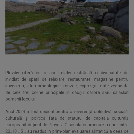
Plovdiv oferă într-o arie relativ restrânsă o diversitate de
invidiat de spaţii de relaxare, restaurante, magazine pentru
suveniruri, situri arheologice, muzee, expoziţii, toate vegheate
de cele trei coline principale în căuşul cărora s-au sălăşluit
oamenii locului.
Anul 2024 a fost dedicat pentru o reverenţă colectivă, socială,
culturală şi politică faţă de statutul de capitală culturală
europeană deţinut de Plovdiv. O simpla enumerare a unor cifre
20..10 …5 .. au readus în prim-plan evaluarea sintetică a ceea ce