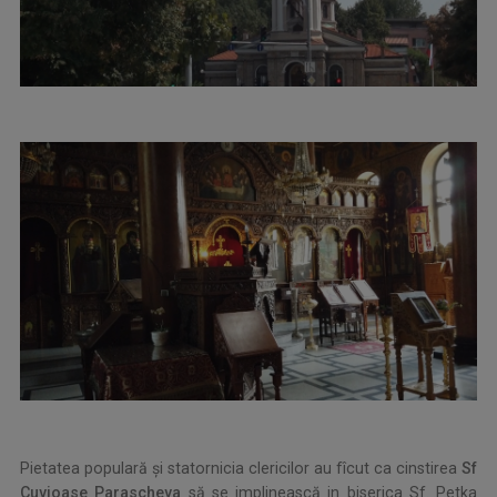
Pietatea populară și statornicia clericilor au fîcut ca cinstirea
Sf
Cuvioase Parascheva
să se implinească in biserica Sf. Petka