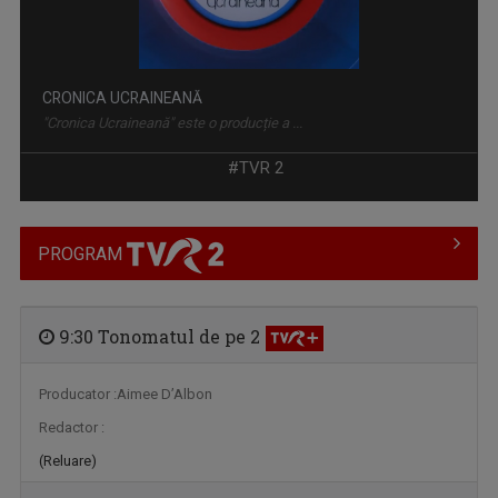
CRONICA UCRAINEANĂ
"Cronica Ucraineană" este o producție a ...
#TVR 2
PROGRAM
9:30 Tonomatul de pe 2
REȚEAUA DE IDOLI
O emisiune dedicată tuturor celor dornici să ...
Producator :Aimee D’Albon
Redactor :
(Reluare)