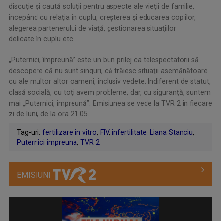
discuţie şi caută soluţii pentru aspecte ale vieţii de familie,
începând cu relaţia în cuplu, creşterea și educarea copiilor,
alegerea partenerului de viaţă, gestionarea situaţiilor
delicate în cuplu etc.
„Puternici, împreună” este un bun prilej ca telespectatorii să
descopere că nu sunt singuri, că trăiesc situaţii asemănătoare
cu ale multor altor oameni, inclusiv vedete. Indiferent de statut,
clasă socială, cu toţi avem probleme, dar, cu siguranţă, suntem
mai „Puternici, împreună”. Emisiunea se vede la TVR 2 în fiecare
zi de luni, de la ora 21.05.
Tag-uri:
fertilizare in vitro
,
FIV
,
infertilitate
,
Liana Stanciu
,
Puternici impreuna
,
TVR 2
EMISIUNI