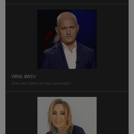
VIRGIL IANȚU
Este unul dintre cei mai carismatici ...
EDUCAȚIA LA PUTERE
Tot ce contează cu adevărat în educația din ...
IRINA PĂCURARIU
Irina Păcurariu este născută la Iaşi, la 23 ...
ORA DE ŞTIRI