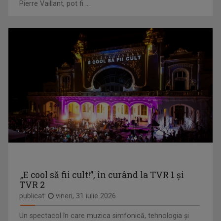
O călătorie fascinantă prin cele mai sălbatice ...
Pierre Vaillant, pot fi ...
STELA POPA
Stela și-a împlinit visul din copilărie: să ...
GENERAȚIA FIT
„Generația Fit” promovează mișcarea ca stil de ...
„E cool să fii cult!”, în curând la TVR 1 și
TVR 2
publicat:
vineri, 31 iulie 2026
ȘTEFAN STOICA
Un spectacol în care muzica simfonică, tehnologia și
Ștefan Stoica este pasionat de pescuit, natură ...