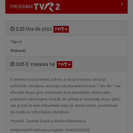
PROGRAM
2:20 Ora de ştiri
*Sport
(Reluare)
FORŢA IDEILOR
TVR 2 oferă telespectatorilor săi ocazia de a ...
3:05 E vremea ta!
E vremea ta să primesti date la zi despre vreme, climă şi
schimbări climatice, ecologie șsi domenii conexe! 7 zile din 7 vei
afla ştiri de pe glob, informaţii de la specialisti, sfaturi utile,
previziuni astrologice, noutăţi din ştiinţă şi curiozităţi de pe glob,
dar şi cum îti este influentată viata de starea vremii, problemele
de mediu şi schimbările cllimatice.
Prezintă: Cristina Soare şi Andrei Bărbulescu
Responsabil realizare program: Cristina Dănilă