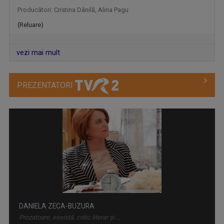
MOZAIKA
Producători: Cristina Dănilă, Alina Pagu
"Mozaika" este o producție a Redacției Alte ...
(Reluare)
vezi mai mult
PREZENTATORI
FĂRĂ PREJUDECĂȚI!
Nimic despre noi fără noi! - aceasta este ...