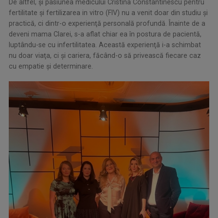
De altfel, şi pasiunea medicului Cristina Constantinescu pentru
fertilitate şi fertilizarea in vitro (FIV) nu a venit doar din studiu şi
practică, ci dintr-o experienţă personală profundă. Înainte de a
deveni mama Clarei, s-a aflat chiar ea în postura de pacientă,
luptându-se cu infertilitatea. Această experienţă i-a schimbat
nu doar viaţa, ci şi cariera, făcând-o să privească fiecare caz
cu empatie şi determinare.