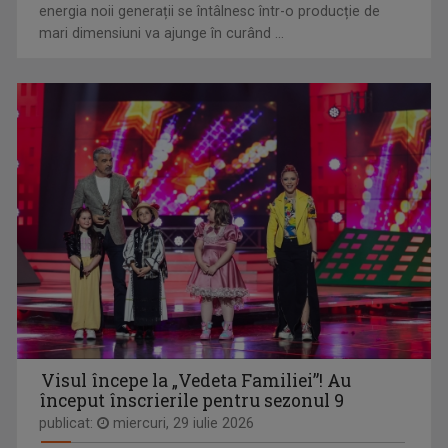
energia noii generații se întâlnesc într-o producție de
mari dimensiuni va ajunge în curând ...
TONOMATUL DP2
În fiecare seară de luni până joi, Studioul ...
ALEXANDRU BUCUR
Pasionat de pescuit încă din copilărie, ...
Visul începe la „Vedeta Familiei”! Au
început înscrierile pentru sezonul 9
DESTINE CA-N FILME
publicat:
miercuri, 29 iulie 2026
La „Destine ca-n filme" cunoaştem adevăraţi ...