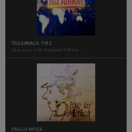
D’ALE LU’ MITICĂ
„D’ale lu’ Mitică” este o emisiune de reportaj ...