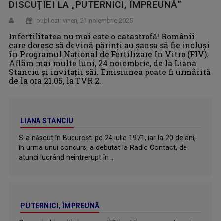
DISCUŢIEI LA „PUTERNICI, ÎMPREUNĂ”
publicat: vineri, 21 noiembrie 2025
Infertilitatea nu mai este o catastrofă! Românii
care doresc să devină părinţi au şansa să fie incluşi
în Programul Național de Fertilizare In Vitro (FIV).
Aflăm mai multe luni, 24 noiembrie, de la Liana
Stanciu şi invitaţii săi. Emisiunea poate fi urmărită
de la ora 21.05, la TVR 2.
LIANA STANCIU
S-a născut în București pe 24 iulie 1971, iar la 20 de ani,
în urma unui concurs, a debutat la Radio Contact, de
atunci lucrând neîntrerupt în ...
PUTERNICI, ÎMPREUNĂ