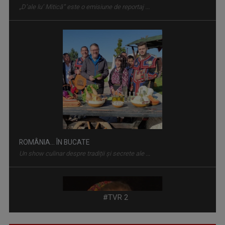
ROMÂNIA... ÎN BUCATE
Un show culinar despre tradiții și secrete ale ...
CULTURA MINORITĂŢILOR
Redacțiile Maghiară, Germană și Alte ...
#TVR 2