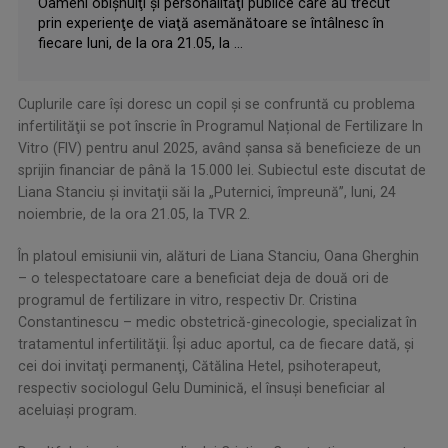
Oameni obişnuiţi şi personalităţi publice care au trecut
prin experienţe de viaţă asemănătoare se întâlnesc în
fiecare luni, de la ora 21.05, la ...
Cuplurile care îşi doresc un copil şi se confruntă cu problema
infertilităţii se pot înscrie în Programul Național de Fertilizare In
Vitro (FIV) pentru anul 2025, având şansa să beneficieze de un
sprijin financiar de până la 15.000 lei. Subiectul este discutat de
Liana Stanciu şi invitaţii săi la „Puternici, împreună”, luni, 24
noiembrie, de la ora 21.05, la TVR 2.
În platoul emisiunii vin, alături de Liana Stanciu, Oana Gherghin
– o telespectatoare care a beneficiat deja de două ori de
programul de fertilizare in vitro, respectiv Dr. Cristina
Constantinescu – medic obstetrică-ginecologie, specializat în
tratamentul infertilităţii. Îşi aduc aportul, ca de fiecare dată, şi
cei doi invitaţi permanenţi, Cătălina Hetel, psihoterapeut,
respectiv sociologul Gelu Duminică, el însuşi beneficiar al
aceluiaşi program.