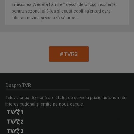
Emisiunea „Vedeta Familiei” deschide oficial înscrierile
pentru sezonul al 9-lea și caută copiii talentați care
iubesc muzica și visează să urce ...
PAUL SURUGIU - FUEGO
Artist de succes, cu mare priză la public și o ...
#TVR2
LA PORȚILE ORIENTULUI
"La Porțile Orientului" este o producție a ...
Despre TVR
Televiziunea Română are statut de serviciu public autonom de
interes naţional şi emite pe nouă canale:
IULIANA MARCIUC
Iuliana Marciuc a apărut pe micile ecrane ...