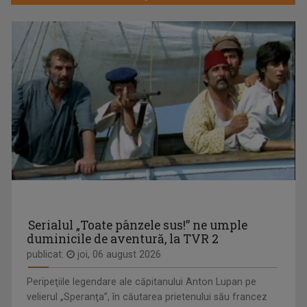
Fie că s-a aflat la pupitrul „Telejurnalului” ...
CURSA PRIN ISTORIE
Aventură, întâlniri neaşteptate şi comori ...
MONICA GHIURCO
Cu o lungă experienţă în presă, Monica Ghiurco ...
Serialul „Toate pânzele sus!” ne umple
duminicile de aventură, la TVR 2
publicat:
joi, 06 august 2026
Peripeţiile legendare ale căpitanului Anton Lupan pe
NATURĂ ŞI AVENTURĂ
velierul „Speranţa”, în căutarea prietenului său francez