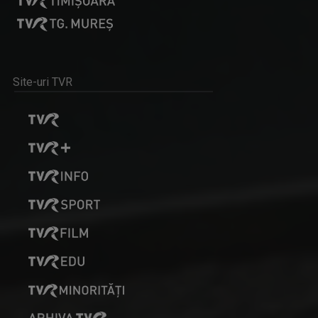
CRISTINA SOARE
Cristina Soare e jurnalista care ne aduce nu ...
Site-uri TVR
CAP COMPAS
De peste zece ani, „Cap compas” este o ...
LIANA STANCIU
S-a născut în București pe 24 iulie 1971, iar ...