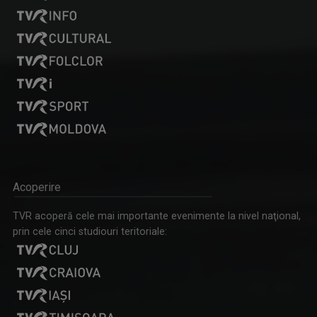
CRONICA UCRAINEANĂ
"Cronica Ucraineană" este o producție a ...
ANDREI BĂRBULESCU
Acoperire
Andrei Bărbulescu s-a născut în 30 noiembrie ...
TVR acoperă cele mai importante evenimente la nivel naţional,
prin cele cinci studiouri teritoriale:
MIC DEJUN CU UN CAMPION
În fiecare sâmbătă dimineaţa, la ora 10.00, la ...