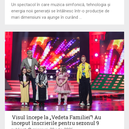
Un spectacol în care muzica simfonică, tehnologia și
energia noii generații se întâlnesc într-o producție de
mari dimensiuni va ajunge în curând ...
ȘTEFAN STOICA
PESCAR HOINAR
Ștefan Stoica este pasionat de pescuit, natură ...
Fiecare episod al seriei „Pescar hoinar” este ...
Visul începe la „Vedeta Familiei”! Au
început înscrierile pentru sezonul 9