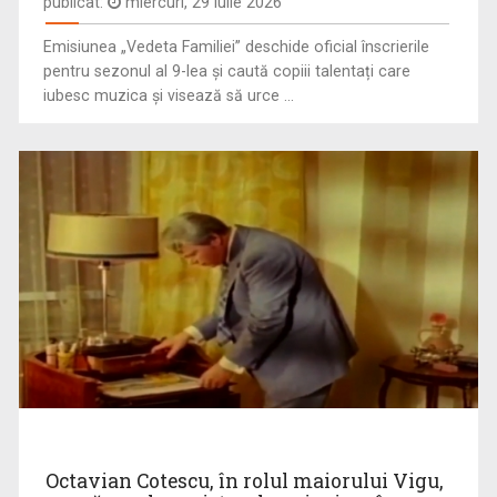
publicat:
miercuri, 29 iulie 2026
IRINA PĂCURARIU
Emisiunea „Vedeta Familiei” deschide oficial înscrierile
CAP COMPAS
Irina Păcurariu este născută la Iaşi, la 23 ...
pentru sezonul al 9-lea și caută copiii talentați care
De peste zece ani, „Cap compas” este o ...
iubesc muzica și visează să urce ...
LIANA STANCIU
PUTERNICI, ÎMPREUNĂ
S-a născut în București pe 24 iulie 1971, iar ...
Oameni obişnuiţi şi personalităţi publice care ...
Octavian Cotescu, în rolul maiorului Vigu,