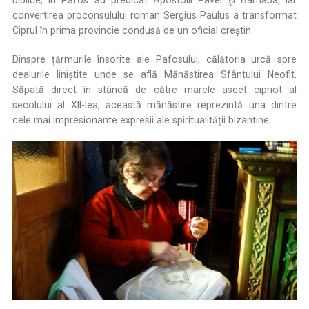
convertirea proconsulului roman Sergius Paulus a transformat
Ciprul în prima provincie condusă de un oficial creștin.
Dinspre țărmurile însorite ale Pafosului, călătoria urcă spre
dealurile liniștite unde se află Mănăstirea Sfântului Neofit.
Săpată direct în stâncă de către marele ascet cipriot al
secolului al XII-lea, această mănăstire reprezintă una dintre
cele mai impresionante expresii ale spiritualității bizantine.