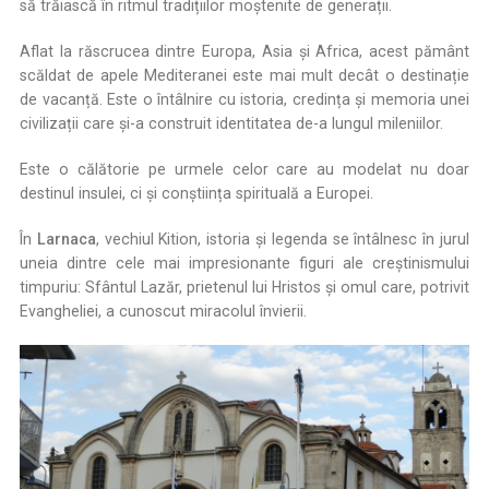
să trăiască în ritmul tradițiilor moștenite de generații.
Aflat la răscrucea dintre Europa, Asia și Africa, acest pământ
scăldat de apele Mediteranei este mai mult decât o destinație
de vacanță. Este o întâlnire cu istoria, credința și memoria unei
civilizații care și-a construit identitatea de-a lungul mileniilor.
Este o călătorie pe urmele celor care au modelat nu doar
destinul insulei, ci și conștiința spirituală a Europei.
În
Larnaca
, vechiul Kition, istoria și legenda se întâlnesc în jurul
uneia dintre cele mai impresionante figuri ale creștinismului
timpuriu: Sfântul Lazăr, prietenul lui Hristos și omul care, potrivit
Evangheliei, a cunoscut miracolul învierii.