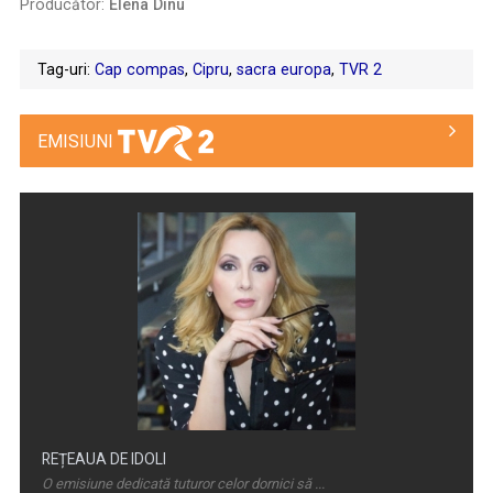
Producător:
Elena Dinu
.
Tag-uri:
Cap compas
,
Cipru
,
sacra europa
,
TVR 2
EMISIUNI
REȚEAUA DE IDOLI
O emisiune dedicată tuturor celor dornici să ...