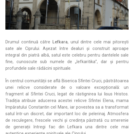
Drumul continuă către
Lefkara
, unul dintre cele mai pitorești
sate ale Ciprului. Așezat între dealuri și construit aproape
integral din piatră albă, satul este celebru pentru dantelele sale
fine, cunoscute sub numele de „lefkaritika”, dar și pentru
profundele sale rădăcini spirituale.
În centrul comunității se află Biserica Sfintei Cruci, păstrătoarea
unei relicve considerate de o valoare excepțională: un
fragment al Sfintei Cruci, legat de răstignirea lui Iisus Hristos.
Tradiția atribuie aducerea acestei relicve Sfintei Elena, mama
împăratului Constantin cel Mare, iar povestea sa a transformat
satul într-un discret, dar important loc de pelerinaj. Atmosfera
de reculegere, frescele vechi și credința păstrată cu smerenie
de generații întregi fac din Lefkara una dintre cele mai
autentice experiențe spirituale ale Ciprului.