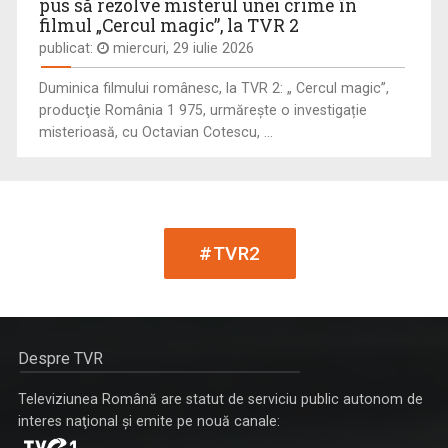
pus să rezolve misterul unei crime în
filmul „Cercul magic”, la TVR 2
publicat:
miercuri, 29 iulie 2026
Duminica filmului românesc, la TVR 2: „ Cercul magic”,
producţie România 1 975, urmărește o investigație
misterioasă, cu Octavian Cotescu, ...
PAUL SURUGIU - FUEGO
ORA DE ŞTIRI
Artist de succes, cu mare priză la public și o ...
De luni până duminică, de la ora 18:00, ...
#TVR2
Despre TVR
Televiziunea Română are statut de serviciu public autonom de
interes naţional şi emite pe nouă canale: