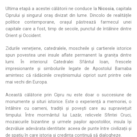
Ultima etapă a acestei călătorii ne conduce la
Nicosia
, capitala
Ciprului și singurul oraș divizat din lume. Dincolo de realitățile
politice contemporane, orașul păstrează farmecul unei
capitale care a fost, timp de secole, punctul de întâlnire dintre
Orient și Occident.
Zidurile venețiene, catedralele, moscheile și cartierele istorice
spun povestea unei insule aflate permanent la granița dintre
lumi. În interiorul Catedralei Sfântul Ioan, frescele
impresionante și simbolurile legate de Apostolul Barnaba
amintesc că rădăcinile creștinismului cipriot sunt printre cele
mai vechi din Europa.
Această călătorie prin Cipru nu este doar o succesiune de
monumente și situri istorice. Este o experiență a memoriei, o
întâlnire cu oameni, tradiții și povești care au supraviețuit
timpului. Între mormântul lui Lazăr, relicvele Sfintei Cruci,
mozaicurile bizantine și urmele pașilor apostolilor, insula își
dezvăluie adevărata identitate: aceea de punte între civilizații și
de spațiu în care istoria și credința continuă să dialogheze.