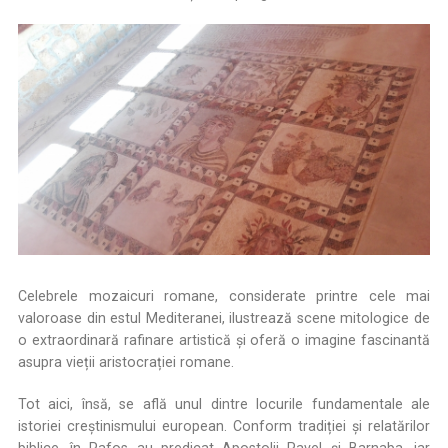
Celebrele mozaicuri romane, considerate printre cele mai
valoroase din estul Mediteranei, ilustrează scene mitologice de
o extraordinară rafinare artistică și oferă o imagine fascinantă
asupra vieții aristocrației romane.
Tot aici, însă, se află unul dintre locurile fundamentale ale
istoriei creștinismului european. Conform tradiției și relatărilor
biblice, în Pafos au predicat Apostolii Pavel și Barnaba, iar