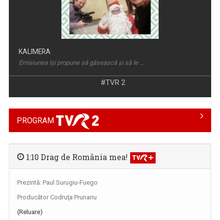
KALIMERA
Emisiunea își propune să găsească și să le ...
#TVR 2
PROGRAM
1:10 Drag de România mea!
Prezintă: Paul Surugiu-Fuego
FERMA
Producător Codruţa Prunariu
Nu mai aveţi loc la oraş? Încercati la ţară! ...
(Reluare)