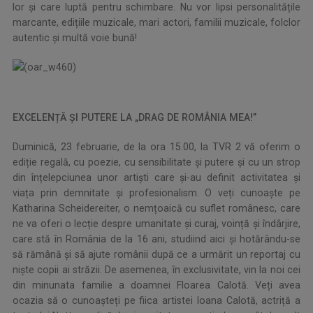
lor și care luptă pentru schimbare. Nu vor lipsi personalitățile
marcante, edițiile muzicale, mari actori, familii muzicale, folclor
autentic și multă voie bună!
EXCELENȚĂ ȘI PUTERE LA „DRAG DE ROMÂNIA MEA!”
Duminică, 23 februarie, de la ora 15.00, la TVR 2 vă oferim o
ediție regală, cu poezie, cu sensibilitate și putere și cu un strop
din înțelepciunea unor artiști care și-au definit activitatea și
viața prin demnitate și profesionalism. O veți cunoaște pe
Katharina Scheidereiter, o nemțoaică cu suflet românesc, care
ne va oferi o lecție despre umanitate și curaj, voință și îndârjire,
care stă în România de la 16 ani, studiind aici și hotărându-se
să rămână și să ajute românii după ce a urmărit un reportaj cu
niște copii ai străzii. De asemenea, în exclusivitate, vin la noi cei
din minunata familie a doamnei Floarea Calotă. Veți avea
ocazia să o cunoașteți pe fiica artistei Ioana Calotă, actriță a