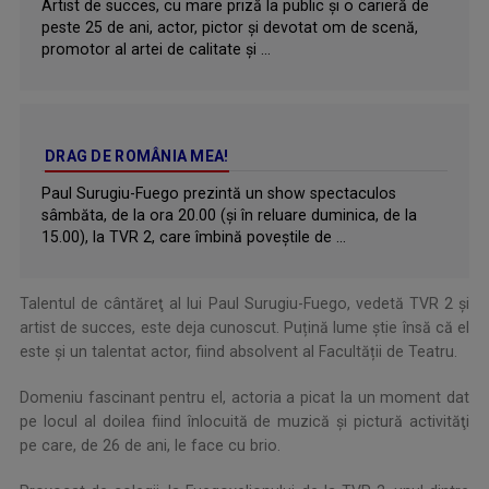
Artist de succes, cu mare priză la public și o carieră de
peste 25 de ani, actor, pictor și devotat om de scenă,
promotor al artei de calitate și ...
DRAG DE ROMÂNIA MEA!
Paul Surugiu-Fuego prezintă un show spectaculos
sâmbăta, de la ora 20.00 (şi în reluare duminica, de la
15.00), la TVR 2, care îmbină poveştile de ...
Talentul de cântăreţ al lui Paul Surugiu-Fuego, vedetă TVR 2 și
artist de succes, este deja cunoscut. Puțină lume știe însă că el
este şi un talentat actor, fiind absolvent al Facultății de Teatru.
Domeniu fascinant pentru el, actoria a picat la un moment dat
pe locul al doilea fiind înlocuită de muzică și pictură activităţi
pe care, de 26 de ani, le face cu brio.