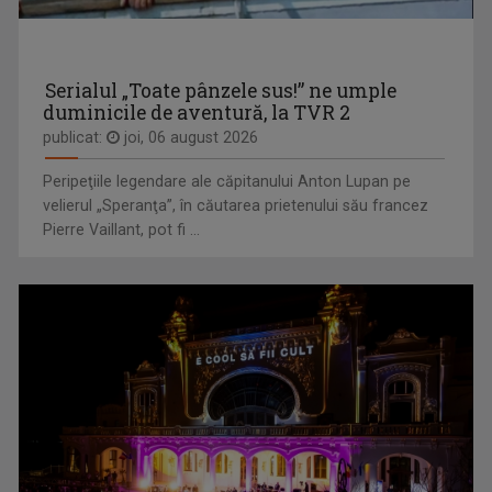
Serialul „Toate pânzele sus!” ne umple
duminicile de aventură, la TVR 2
publicat:
joi, 06 august 2026
IULIANA MARCIUC
KALIMERA
Iuliana Marciuc a apărut pe micile ecrane ...
Emisiunea își propune să găsească și să le ...
Peripeţiile legendare ale căpitanului Anton Lupan pe
velierul „Speranţa”, în căutarea prietenului său francez
Pierre Vaillant, pot fi ...
STELA POPA
LA PORȚILE ORIENTULUI
Stela și-a împlinit visul din copilărie: să ...