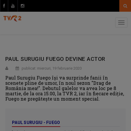
PAUL SURUGIU FUEGO DEVINE ACTOR
publicat: miercuri, 19 februarie 2020
Paul Surugiu Fuego îşi va surprinde fanii în
scenete pline de umor, în noul sezon "Drag de
România mea!". Debutul galelor va avea loc pe 8
martie, de la ora 15.00, la TVR 2, iar în fiecare ediție,
Fuego ne pregăteşte un moment special.
PAUL SURUGIU - FUEGO