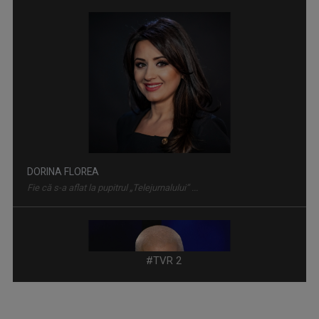
DORINA FLOREA
MIC DEJUN CU UN CAMPION
Fie că s-a aflat la pupitrul „Telejurnalului” ...
În fiecare sâmbătă dimineaţa, la ora 10.00, la ...
VIRGIL IANȚU
ROMÂNIA... ÎN BUCATE
Este unul dintre cei mai carismatici ...
Un show culinar despre tradiții și secrete ale ...
#TVR 2