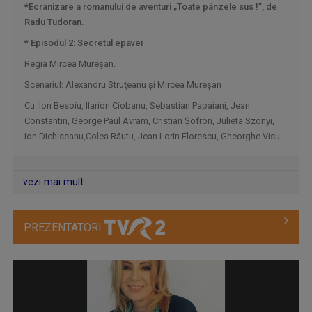
*Ecranizare a romanului de aventuri „Toate pânzele sus !”, de
Radu Tudoran.
TELEJURNALUL TVR 2
Zilnic, la ora 12.00, Telejurnalul TVR 2 ne ...
* Episodul 2: Secretul epavei
Regia Mircea Mureşan.
Scenariul: Alexandru Struţeanu şi Mircea Mureşan
Cu: Ion Besoiu, Ilarion Ciobanu, Sebastian Papaiani, Jean
Constantin, George Paul Avram, Cristian Şofron, Julieta Szönyi,
Ion Dichiseanu,Colea Răutu, Jean Lorin Florescu, Gheorghe Visu
vezi mai mult
PREZENTATORI
CULTURA MINORITĂŢILOR
Redacțiile Maghiară, Germană și Alte ...