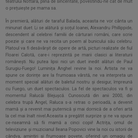
teatrului Nottara, plină de sinceritate, povestindu-ne cât de mult
o prețuiește pe mama sa.
În premieră, alături de taraful Balada, aceasta ne vor cânta un
minunat duet. Li se alătură și soțul Ioanei, Alexandru Phillippide,
descendent al celebrei familii de cărturari români, care scrie
poezie și care ne va recita un poem al bunicului său celebru.
Platoul va fi desăvârșit de opere de artă, picturi realizate de fiul
Floarei Calotă, care-i reprezintă pe marii clasici ai literaturii
românești. Nu putea lipsi nici un duet inedit alături de Paul
Surugiu-Fuego! Luminița Anghel revine la noi. Artista ne va
spune ce dorințe are la frumoasa vârstă, ne va interpreta un
moment special alături de baletul nostru și desigur, împreună
cu Fuego, un duet spectaculos. La fel de spectaculos va fi și
momentul Ralucăi Blejușcă. Cunoscută din anii 2000, din
celebra trupă Angel, Raluca s-a retras o perioadă, a devenit
mamă și a revenit mai puternică și mai dornică de a oferi artă
la cel mai înalt nivel.Aceasta a pregătit surprize și ne va spune
ce-nseamnă să fii mamă a cinci copii! Actrița, omul de
televiziune și muzicianul Ileana Popovici vine la noi cu istorii de
cândva, amintiri și frumoase povețe, oferind un omagiu de