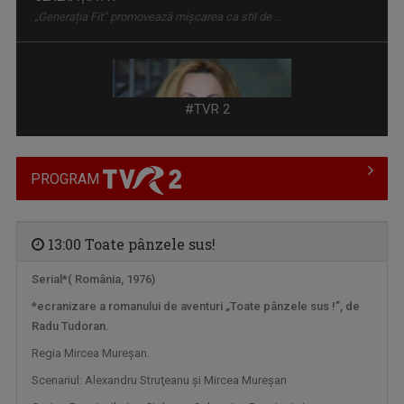
REȚEAUA DE IDOLI
O emisiune dedicată tuturor celor dornici să ...
#TVR 2
PROGRAM
13:00 Toate pânzele sus!
Serial*( România, 1976)
*ecranizare a romanului de aventuri „Toate pânzele sus !”, de
DRAG DE ROMÂNIA MEA!
Radu Tudoran.
Paul Surugiu-Fuego prezintă un show ...
Regia Mircea Mureşan.
Scenariul: Alexandru Struţeanu şi Mircea Mureşan