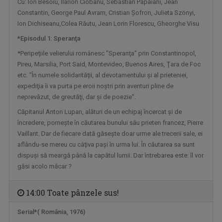
Cu: Ion Besoiu, Ilarion Ciobanu, Sebastian Papaiani, Jean
Constantin, George Paul Avram, Cristian Şofron, Julieta Szönyi,
Ion Dichiseanu,Colea Răutu, Jean Lorin Florescu, Gheorghe Visu
*Episodul 1: Speranţa
*Peripeţiile velierului românesc "Speranţa" prin Constantinopol,
Pireu, Marsilia, Port Said, Montevideo, Buenos Aires, Ţara de Foc
etc. "În numele solidarităţii, al devotamentului şi al prieteniei,
expediţia îi va purta pe eroii noştri prin aventuri pline de
FĂRĂ PREJUDECĂȚI!
neprevăzut, de greutăţi, dar şi de poezie".
Nimic despre noi fără noi! - aceasta este ...
Căpitanul Anton Lupan, alături de un echipaj încercat şi de
încredere, porneşte în căutarea bunului său prieten francez, Pierre
Vaillant. Dar de fiecare dată găseşte doar urme ale trecerii sale, ei
aflându-se mereu cu câţiva paşi în urma lui. În căutarea sa sunt
dispuşi să meargă până la capătul lumii. Dar întrebarea este: îl vor
găsi acolo măcar ?
14:00 Toate pânzele sus!
Serial*( România, 1976)