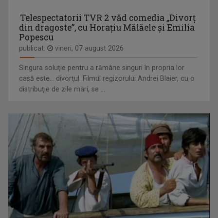
Cristina Soare e jurnalista care ne aduce nu ...
Nu mai aveţi loc la oraş? Încercati la ţară! ...
Telespectatorii TVR 2 văd comedia „Divorţ
din dragoste”, cu Horaţiu Mălăele şi Emilia
Popescu
publicat:
vineri, 07 august 2026
Singura soluţie pentru a rămâne singuri în propria lor
casă este... divorţul. Filmul regizorului Andrei Blaier, cu o
distribuţie de zile mari, se ...
ANDREI BĂRBULESCU
FORŢA IDEILOR
Andrei Bărbulescu s-a născut în 30 noiembrie ...
TVR 2 oferă telespectatorilor săi ocazia de a ...