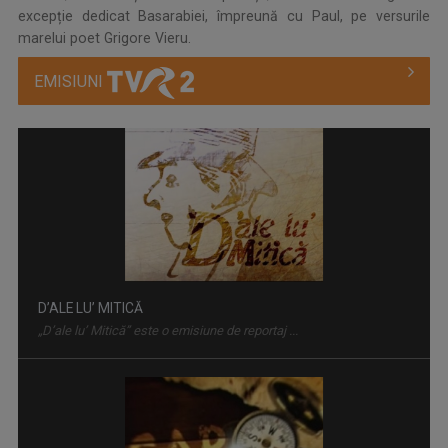
excepție dedicat Basarabiei, împreună cu Paul, pe versurile
marelui poet Grigore Vieru.
EMISIUNI
CAP COMPAS
De peste zece ani, „Cap compas” este o ...