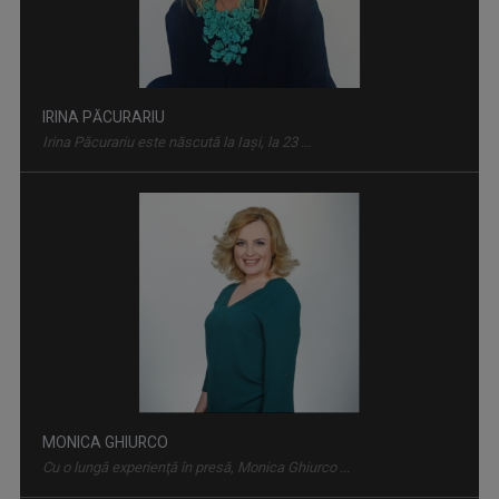
MONICA GHIURCO
NATURĂ ŞI AVENTURĂ
Cu o lungă experienţă în presă, Monica Ghiurco ...
O călătorie fascinantă prin cele mai sălbatice ...