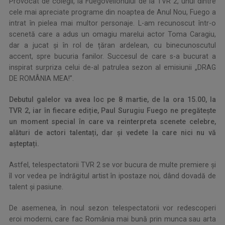
Provocat de colegii, la Fuegovelionului de la TVR 2, unul dintre
cele mai apreciate programe din noaptea de Anul Nou, Fuego a
intrat în pielea mai multor personaje. L-am recunoscut într-o
scenetă care a adus un omagiu marelui actor Toma Caragiu,
dar a jucat și în rol de țăran ardelean, cu binecunoscutul
accent, spre bucuria fanilor. Succesul de care s-a bucurat a
inspirat surpriza celui de-al patrulea sezon al emisiunii „DRAG
DE ROMÂNIA MEA!”.
Debutul galelor va avea loc pe 8 martie, de la ora 15.00, la
TVR 2, iar în fiecare ediție, Paul Surugiu Fuego ne pregăteşte
un moment special în care va reinterpreta scenete celebre,
alături de actori talentați, dar şi vedete la care nici nu vă
așteptați.
Astfel, telespectatorii TVR 2 se vor bucura de multe premiere și
îl vor vedea pe îndrăgitul artist în ipostaze noi, dând dovadă de
talent şi pasiune.
De asemenea, în noul sezon telespectatorii vor redescoperi
eroi moderni, care fac România mai bună prin munca sau arta