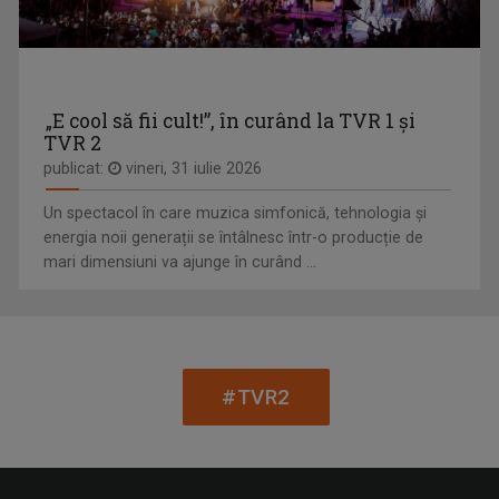
"La Porțile Orientului" este o producție a ...
„E cool să fii cult!”, în curând la TVR 1 și
TVR 2
publicat:
vineri, 31 iulie 2026
Un spectacol în care muzica simfonică, tehnologia și
energia noii generații se întâlnesc într-o producție de
mari dimensiuni va ajunge în curând ...
TEODORA ANTONESCU
PUTERNICI, ÎMPREUNĂ
„TVR este un vis devenit realitate!" Teodora ...
Oameni obişnuiţi şi personalităţi publice care ...
#TVR2