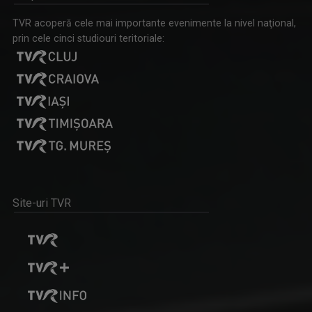
TVR acoperă cele mai importante evenimente la nivel naţional,
prin cele cinci studiouri teritoriale:
DANIELA ZECA-BUZURA
TONOMATUL DP2
Prozatoare, eseistă, critic literar și ...
În fiecare seară de luni până joi, Studioul ...
Site-uri TVR