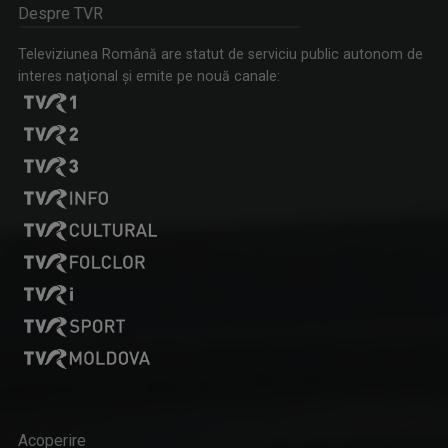
Despre TVR
Televiziunea Română are statut de serviciu public autonom de
interes naţional şi emite pe nouă canale:
MARINA ALMĂȘAN
CURSA PRIN ISTORIE
Marina Almăşan este absolventă, ca şef de ...
Aventură, întâlniri neaşteptate şi comori ...
ȘTEFAN STOICA
ISTORII DE BUN GUST
Ștefan Stoica este pasionat de pescuit, natură ...
O călătorie fascinantă şi de bun gust! O ...
Acoperire