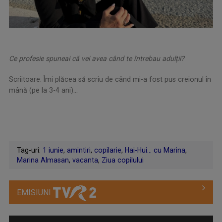
Ce profesie spuneai că vei avea când te întrebau adulții?
Scriitoare. Îmi plăcea să scriu de când mi-a fost pus creionul în
mână (pe la 3-4 ani)...
Tag-uri:
1 iunie
,
amintiri
,
copilarie
,
Hai-Hui… cu Marina
,
Marina Almasan
,
vacanta
,
Ziua copilului
EMISIUNI