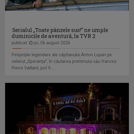
ROMÂNIA... ÎN BUCATE
Un show culinar despre tradiții și secrete ale ...
CRISTINA SOARE
Cristina Soare e jurnalista care ne aduce nu ...
Serialul „Toate pânzele sus!” ne umple
duminicile de aventură, la TVR 2
publicat:
joi, 06 august 2026
Peripeţiile legendare ale căpitanului Anton Lupan pe
velierul „Speranţa”, în căutarea prietenului său francez
Pierre Vaillant, pot fi ...
NATURĂ ŞI AVENTURĂ
O călătorie fascinantă prin cele mai sălbatice ...
TEODORA ANTONESCU
„TVR este un vis devenit realitate!" Teodora ...