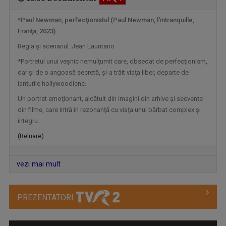
*Paul Newman, perfecţionistul (Paul Newman, l'intranquille,
GENERAȚIA FIT
Franţa, 2023)
„Generația Fit” promovează mișcarea ca stil de ...
Regia şi scenariul: Jean Lauritano
*Portretul unui veşnic nemulţumit care, obsedat de perfecţionism,
dar şi de o angoasă secretă, şi-a trăit viaţa liber, departe de
lanţurile hollywoodiene.
Un portret emoţionant, alcătuit din imagini din arhive şi secvenţe
din filme, care intră în rezonanţă cu viaţa unui bărbat complex şi
integru.
(Reluare)
vezi mai mult
MIC DEJUN CU UN CAMPION
În fiecare sâmbătă dimineaţa, la ora 10.00, la ...
PREZENTATORI