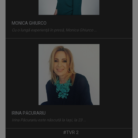
D’ALE LU’ MITICĂ
„D’ale lu’ Mitică” este o emisiune de reportaj ...
MONICA GHIURCO
Cu o lungă experienţă în presă, Monica Ghiurco ...
DRAG DE ROMÂNIA MEA!
Paul Surugiu-Fuego prezintă un show ...
IRINA PĂCURARIU
Irina Păcurariu este născută la Iaşi, la 23 ...
#TVR 2