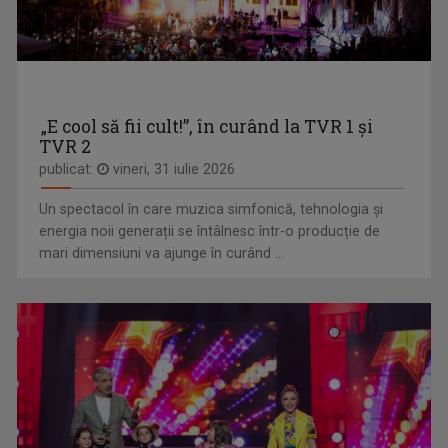
„E cool să fii cult!”, în curând la TVR 1 și
TVR 2
ORA DE ŞTIRI
publicat:
vineri, 31 iulie 2026
De luni până duminică, de la ora 18:00, ...
ȘTEFAN STOICA
Un spectacol în care muzica simfonică, tehnologia și
Ștefan Stoica este pasionat de pescuit, natură ...
energia noii generații se întâlnesc într-o producție de
mari dimensiuni va ajunge în curând ...
CAP COMPAS