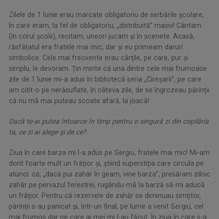
Zilele de 1 Iunie erau marcate obligatoriu de serbările şcolare,
în care eram, la fel de obligatoriu, „distribuită” masiv! Cântam
(în corul şcolii), recitam, uneori jucam şi în scenete. Acasă,
răsfățatul era fratele mai mic, dar și eu primeam daruri
simbolice. Cele mai frecvente erau cărţile, pe care, pur şi
simplu, le devoram. Țin minte că una dintre cele mai frumoase
zile de 1 Iunie mi-a adus în bibliotecă seria „Cireşarii”, pe care
am citit-o pe nerăsuflate, în câteva zile, de se îngrozeau părinții
că nu mă mai puteau scoate afară, la joacă!
Dacă te-ai putea întoarce în timp pentru o singură zi din copilăria
ta, ce zi ai alege și de ce?
Ziua în care barza mi l-a adus pe Sergiu, fratele mai mic! Mi-am
dorit foarte mult un frățior și, știind superstiţia care circula pe
atunci: că, „dacă pui zahăr în geam, vine barza”, presăram zilnic
zahăr pe pervazul ferestrei, rugându-mă la barză să-mi aducă
un frăţior. Pentru că rezervele de zahăr se diminuau simţitor,
părinții s-au panicat și, într-un final, pe lume a venit Sergiu, cel
mai frumos dar pe care ai mei mi l-au făcut. În ziua în care s-a