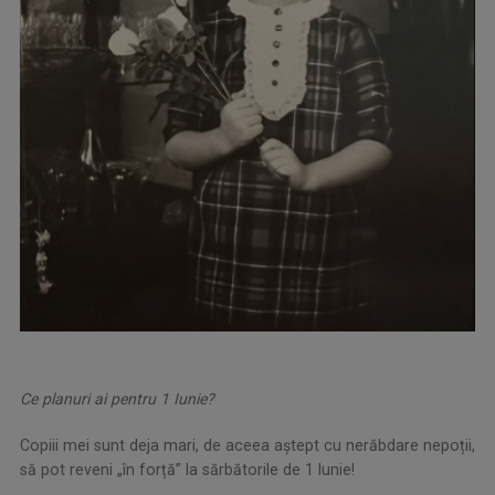
Ce planuri ai pentru 1 Iunie?
Copiii mei sunt deja mari, de aceea aştept cu nerăbdare nepoții,
să pot reveni „în forță” la sărbătorile de 1 Iunie!