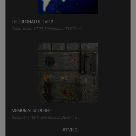
TELEJURNALUL TVR 2
Zilnic, la ora 12.00, Telejurnalul TVR 2 ne ...
MEMORIALUL DURERII
Început în 1991, „Memorialul Durerii” a ...
#TVR 2