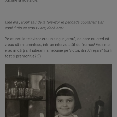
bucurie și nostalgie.
Cine era „eroul” tău de la televizor în perioada copilăriei? Dar
copilul tău ce erou tv are, dacă are?
Pe atunci, la televizor era un singur „erou”, de care nu cred că
vreau să-mi amintesc, într-un interviu atât de frumos! Eroii mei
erau în cărţi şi îl iubeam la nebunie pe Victor, din „Cireşarii” (să fi
fost o premoniţie? :))