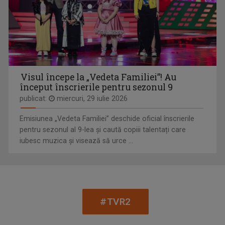
De peste zece ani, „Cap compas” este o ...
STELA POPA
Stela și-a împlinit visul din copilărie: să ...
Visul începe la „Vedeta Familiei”! Au
început înscrierile pentru sezonul 9
publicat:
miercuri, 29 iulie 2026
Emisiunea „Vedeta Familiei” deschide oficial înscrierile
pentru sezonul al 9-lea și caută copiii talentați care
iubesc muzica și visează să urce ...
E VREMEA TA!
... să descoperi cele mai rapide și complete ...
IULIANA MARCIUC
Iuliana Marciuc a apărut pe micile ecrane ...
#TVR2