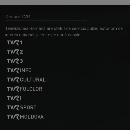
Despre TVR
Televiziunea Română are statut de serviciu public autonom de
interes naţional şi emite pe nouă canale:
REȚEAUA DE IDOLI
O emisiune dedicată tuturor celor dornici să ...
DORINA FLOREA
Fie că s-a aflat la pupitrul „Telejurnalului” ...
MOZAIKA
"Mozaika" este o producție a Redacției Alte ...