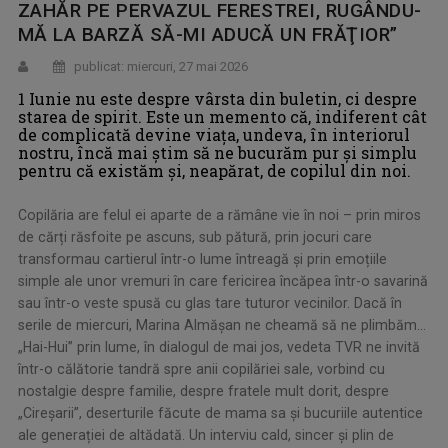
ZAHĂR PE PERVAZUL FERESTREI, RUGÂNDU-
MĂ LA BARZĂ SĂ-MI ADUCĂ UN FRĂŢIOR”
publicat: miercuri, 27 mai 2026
1 Iunie nu este despre vârsta din buletin, ci despre
starea de spirit. Este un memento că, indiferent cât
de complicată devine viața, undeva, în interiorul
nostru, încă mai știm să ne bucurăm pur și simplu
pentru că existăm şi, neapărat, de copilul din noi.
Copilăria are felul ei aparte de a rămâne vie în noi – prin miros
de cărți răsfoite pe ascuns, sub pătură, prin jocuri care
transformau cartierul într-o lume întreagă și prin emoțiile
simple ale unor vremuri în care fericirea încăpea într-o savarină
sau într-o veste spusă cu glas tare tuturor vecinilor. Dacă în
serile de miercuri, Marina Almăşan ne cheamă să ne plimbăm...
„Hai-Hui” prin lume, în dialogul de mai jos, vedeta TVR ne invită
într-o călătorie tandră spre anii copilăriei sale, vorbind cu
nostalgie despre familie, despre fratele mult dorit, despre
„Cireșarii”, deserturile făcute de mama sa și bucuriile autentice
ale generației de altădată. Un interviu cald, sincer și plin de