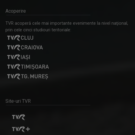
PAUL SURUGIU - FUEGO
Acoperire
Artist de succes, cu mare priză la public și o ...
TVR acoperă cele mai importante evenimente la nivel naţional,
prin cele cinci studiouri teritoriale:
CURSA PRIN ISTORIE
Aventură, întâlniri neaşteptate şi comori ...
DANIELA ZECA-BUZURA
Prozatoare, eseistă, critic literar și ...
Site-uri TVR