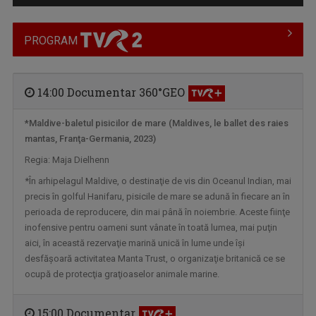
PROGRAM
14:00 Documentar 360°GEO
*Maldive-baletul pisicilor de mare (Maldives, le ballet des raies
mantas, Franţa-Germania, 2023)
CRONICA UCRAINEANĂ
Regia: Maja Dielhenn
"Cronica Ucraineană" este o producție a ...
*În arhipelagul Maldive, o destinaţie de vis din Oceanul Indian, mai
precis în golful Hanifaru, pisicile de mare se adună în fiecare an în
perioada de reproducere, din mai până în noiembrie. Aceste fiinţe
inofensive pentru oameni sunt vânate în toată lumea, mai puţin
aici, în această rezervaţie marină unică în lume unde îşi
desfăşoară activitatea Manta Trust, o organizaţie britanică ce se
ocupă de protecţia graţioaselor animale marine.
15:00 Documentar