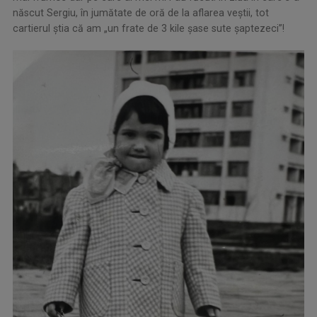
născut Sergiu, în jumătate de oră de la aflarea veştii, tot
cartierul știa că am „un frate de 3 kile șase sute șaptezeci”!