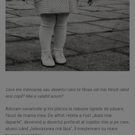
Care era mâncarea sau desertul care te făcea cel mai fericit când
erai copil? Mai e valabil acum?
Adoram savarinele și îmi plăcea la nebunie laptele de păsare,
făcut de mama mea. De altfel, reţeta a fost „dusă mai
departe”, devenind și desertul preferat al copiilor mei şi pe care,
atunci când „televiziunea mă lăsa”, îl meşteream cu mare