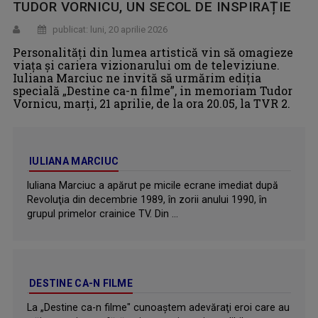
TUDOR VORNICU, UN SECOL DE INSPIRAȚIE
publicat: luni, 20 aprilie 2026
Personalităţi din lumea artistică vin să omagieze
viaţa şi cariera vizionarului om de televiziune.
Iuliana Marciuc ne invită să urmărim ediţia
specială „Destine ca-n filme”, in memoriam Tudor
Vornicu, marţi, 21 aprilie, de la ora 20.05, la TVR 2.
IULIANA MARCIUC
Iuliana Marciuc a apărut pe micile ecrane imediat după
Revoluţia din decembrie 1989, în zorii anului 1990, în
grupul primelor crainice TV. Din ...
DESTINE CA-N FILME
La „Destine ca-n filme" cunoaştem adevăraţi eroi care au