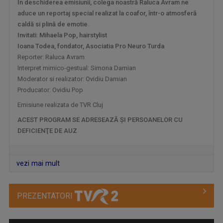
În deschiderea emisiunii, colega noastră Raluca Avram ne
aduce un reportaj special realizat la coafor, într-o atmosferă
caldă si plină de emotie.
Invitati: Mihaela Pop, hairstylist
Ioana Todea, fondator, Asociatia Pro Neuro Turda
Reporter: Raluca Avram
Interpret mimico-gestual: Simona Damian
FERMA
Moderator si realizator: Ovidiu Damian
Nu mai aveţi loc la oraş? Încercati la ţară! ...
Producator: Ovidiu Pop
Emisiune realizata de TVR Cluj
ACEST PROGRAM SE ADRESEAZĂ ŞI PERSOANELOR CU
DEFICIENŢE DE AUZ
vezi mai mult
PREZENTATORI
TELEJURNALUL TVR 2