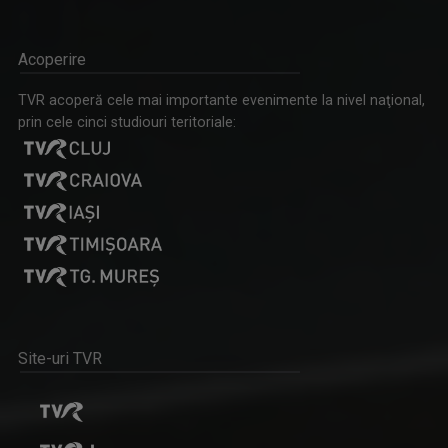
PAUL SURUGIU - FUEGO
Artist de succes, cu mare priză la public și o ...
Acoperire
TONOMATUL DP2
În fiecare seară de luni până joi, Studioul ...
TVR acoperă cele mai importante evenimente la nivel naţional,
prin cele cinci studiouri teritoriale:
VIRGIL IANȚU
Este unul dintre cei mai carismatici ...
Site-uri TVR
DESTINE CA-N FILME
La „Destine ca-n filme" cunoaştem adevăraţi ...