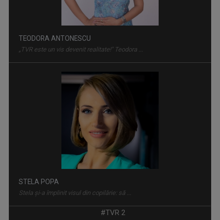
TEODORA ANTONESCU
„TVR este un vis devenit realitate!" Teodora ...
REȚEAUA DE IDOLI
O emisiune dedicată tuturor celor dornici să ...
STELA POPA
Stela și-a împlinit visul din copilărie: să ...
KALIMERA
#TVR 2
Emisiunea își propune să găsească și să le ...