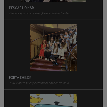
PESCAR HOINAR
Fiecare episod al seriei „Pescar hoinar” este ...
FORŢA IDEILOR
TVR 2 oferă telespectatorilor săi ocazia de a ...