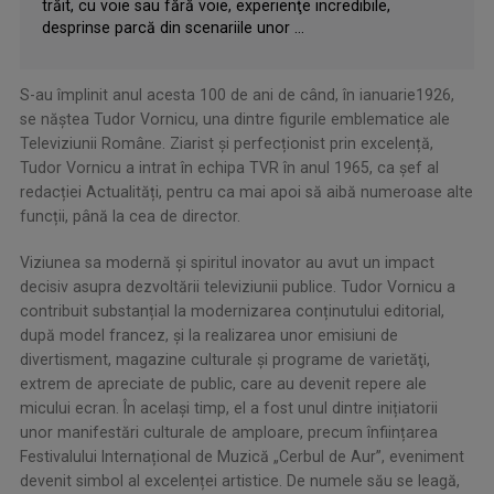
trăit, cu voie sau fără voie, experienţe incredibile,
desprinse parcă din scenariile unor ...
S-au împlinit anul acesta 100 de ani de când, în ianuarie1926,
se năștea Tudor Vornicu, una dintre figurile emblematice ale
Televiziunii Române. Ziarist și perfecționist prin excelență,
Tudor Vornicu a intrat în echipa TVR în anul 1965, ca șef al
redacției Actualități, pentru ca mai apoi să aibă numeroase alte
funcții, până la cea de director.
Viziunea sa modernă și spiritul inovator au avut un impact
decisiv asupra dezvoltării televiziunii publice. Tudor Vornicu a
contribuit substanțial la modernizarea conținutului editorial,
după model francez, și la realizarea unor emisiuni de
divertisment, magazine culturale și programe de varietăţi,
extrem de apreciate de public, care au devenit repere ale
micului ecran. În același timp, el a fost unul dintre inițiatorii
unor manifestări culturale de amploare, precum înființarea
Festivalului Internațional de Muzică „Cerbul de Aur”, eveniment
devenit simbol al excelenței artistice. De numele său se leagă,