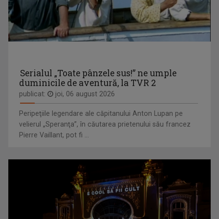
Serialul „Toate pânzele sus!” ne umple
duminicile de aventură, la TVR 2
publicat:
joi, 06 august 2026
MONICA GHIURCO
Cu o lungă experienţă în presă, Monica Ghiurco ...
Peripeţiile legendare ale căpitanului Anton Lupan pe
CURSA PRIN ISTORIE
velierul „Speranţa”, în căutarea prietenului său francez
Aventură, întâlniri neaşteptate şi comori ...
Pierre Vaillant, pot fi ...