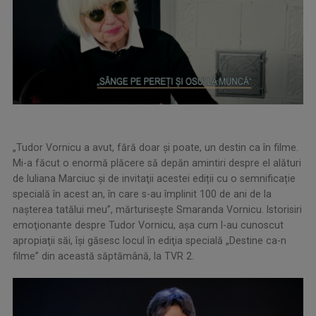
„Tudor Vornicu a avut, fără doar şi poate, un destin ca în filme.
Mi-a făcut o enormă plăcere să depăn amintiri despre el alături
de Iuliana Marciuc şi de invitaţii acestei ediții cu o semnificație
specială în acest an, în care s-au împlinit 100 de ani de la
nașterea tatălui meu”, mărturiseşte Smaranda Vornicu. Istorisiri
emoţionante despre Tudor Vornicu, aşa cum l-au cunoscut
apropiaţii săi, îşi găsesc locul în ediţia specială „Destine ca-n
filme” din această săptămână, la TVR 2.