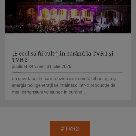
ANDREI BĂRBULESCU
Andrei Bărbulescu s-a născut în 30 noiembrie ...
ROMÂNIA... ÎN BUCATE
Un show culinar despre tradiții și secrete ale ...
„E cool să fii cult!”, în curând la TVR 1 și
TVR 2
publicat:
vineri, 31 iulie 2026
Un spectacol în care muzica simfonică, tehnologia și
energia noii generații se întâlnesc într-o producție de
mari dimensiuni va ajunge în curând ...
ȘTEFAN STOICA
Ștefan Stoica este pasionat de pescuit, natură ...
NATURĂ ŞI AVENTURĂ
O călătorie fascinantă prin cele mai sălbatice ...
#TVR2