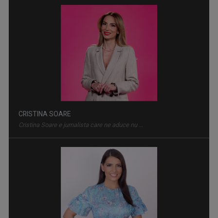
Zilnic, la ora 12.00, Telejurnalul TVR 2 ne ...
CRISTINA SOARE
Cristina Soare e jurnalista care ne aduce nu ...
DRAG DE ROMÂNIA MEA!
Paul Surugiu-Fuego prezintă un show ...