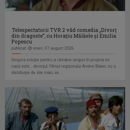
DANIELA ZECA-BUZURA
Prozatoare, eseistă, critic literar și ...
Telespectatorii TVR 2 văd comedia „Divorţ
ORA DE ŞTIRI
din dragoste”, cu Horaţiu Mălăele şi Emilia
De luni până duminică, de la ora 18:00, ...
Popescu
publicat:
vineri, 07 august 2026
Singura soluţie pentru a rămâne singuri în propria lor
casă este... divorţul. Filmul regizorului Andrei Blaier, cu o
distribuţie de zile mari, se ...
MARINA ALMĂȘAN
Marina Almăşan este absolventă, ca şef de ...
PUTERNICI, ÎMPREUNĂ
Oameni obişnuiţi şi personalităţi publice care ...