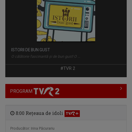
ISTORII DE BUN GUST
O călătorie fascinantă şi de bun gust! O ...
#TVR 2
PROGRAM
8:00 Reţeaua de idoli
Producător: Irina Păcurariu