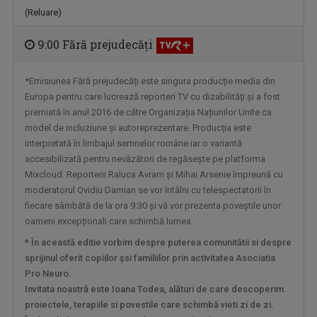
MIC DEJUN CU UN CAMPION
(Reluare)
În fiecare sâmbătă dimineaţa, la ora 10.00, la ...
9:00 Fără prejudecăţi
*Emisiunea Fără prejudecăți este singura producție media din
Europa pentru care lucrează reporteri TV cu dizabilități și a fost
premiată în anul 2016 de către Organizația Națiunilor Unite ca
model de incluziune și autoreprezentare. Producția este
interpretată în limbajul semnelor române iar o variantă
accesibilizată pentru nevăzători de regăsește pe platforma
Mixcloud. Reporterii Raluca Avram și Mihai Arsenie împreună cu
moderatorul Ovidiu Damian se vor întâlni cu telespectatorii în
fiecare sâmbătă de la ora 9:30 și vă vor prezenta poveștile unor
CULTURA MINORITĂŢILOR
oameni excepționali care schimbă lumea.
Redacțiile Maghiară, Germană și Alte ...
* În această editie vorbim despre puterea comunitătii si despre
sprijinul oferit copiilor șsi familiilor prin activitatea Asociatia
Pro Neuro.
Invitata noastră este Ioana Todea, alături de care descoperim
proiectele, terapiile si povestile care schimbă vieti zi de zi.