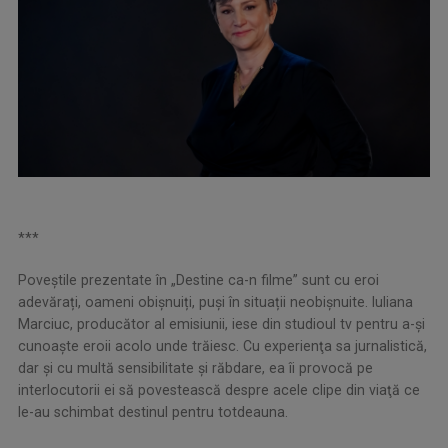
***
Poveștile prezentate în „Destine ca-n filme” sunt cu eroi
adevărați, oameni obișnuiți, puși în situații neobișnuite. Iuliana
Marciuc, producător al emisiunii, iese din studioul tv pentru a-și
cunoaște eroii acolo unde trăiesc. Cu experienţa sa jurnalistică,
dar şi cu multă sensibilitate şi răbdare, ea îi provocă pe
interlocutorii ei să povestească despre acele clipe din viaţă ce
le-au schimbat destinul pentru totdeauna.