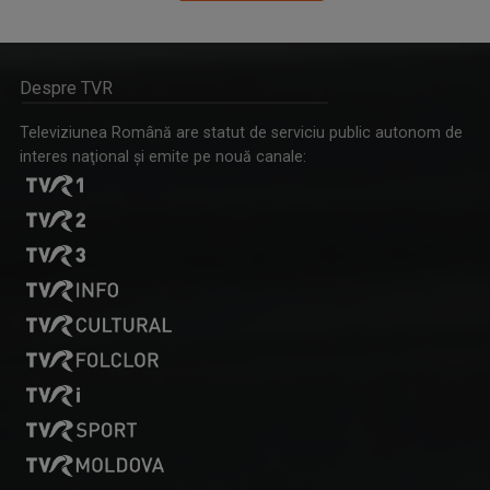
Despre TVR
Televiziunea Română are statut de serviciu public autonom de
interes naţional şi emite pe nouă canale:
ALEXANDRU BUCUR
Pasionat de pescuit încă din copilărie, ...
D’ALE LU’ MITICĂ
„D’ale lu’ Mitică” este o emisiune de reportaj ...