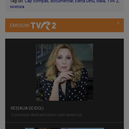
Tag-uri:
Cap compas
,
documentar
,
Elena Dinu
,
Italia
,
TVR 2
,
vicenza
EMISIUNI
REȚEAUA DE IDOLI
O emisiune dedicată tuturor celor dornici să ...