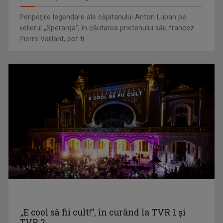
Fie că s-a aflat la pupitrul „Telejurnalului” ...
Peripeţiile legendare ale căpitanului Anton Lupan pe
velierul „Speranţa”, în căutarea prietenului său francez
Pierre Vaillant, pot fi ...
DESTINE CA-N FILME
La „Destine ca-n filme" cunoaştem adevăraţi ...
CRISTINA SOARE
Cristina Soare e jurnalista care ne aduce nu ...
„E cool să fii cult!”, în curând la TVR 1 și
NATURĂ ŞI AVENTURĂ
TVR 2