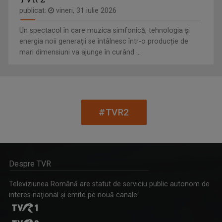
O călătorie fascinantă prin cele mai sălbatice ...
publicat:
vineri, 31 iulie 2026
Un spectacol în care muzica simfonică, tehnologia și
energia noii generații se întâlnesc într-o producție de
mari dimensiuni va ajunge în curând ...
IULIANA MARCIUC
Iuliana Marciuc a apărut pe micile ecrane ...
#TVR2
EDUCAȚIA LA PUTERE
Tot ce contează cu adevărat în educația din ...
Despre TVR
Televiziunea Română are statut de serviciu public autonom de
interes naţional şi emite pe nouă canale:
TEODORA ANTONESCU
„TVR este un vis devenit realitate!" Teodora ...