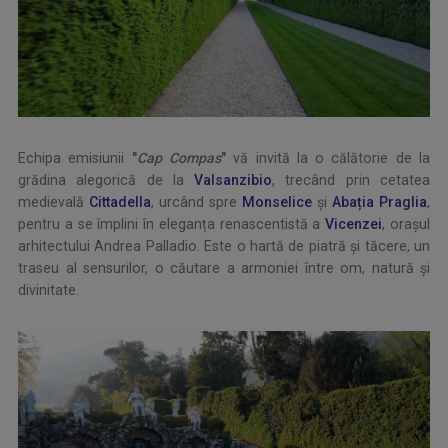
Echipa emisiunii
"
Cap Compas
"
vă invită la o călătorie de la
grădina alegorică de la
Valsanzibio
, trecând prin cetatea
medievală
Cittadella
, urcând spre
Monselice
și
Abația Praglia
,
pentru a se împlini în eleganța renascentistă a
Vicenzei
, orașul
arhitectului Andrea Palladio. Este o hartă de piatră și tăcere, un
traseu al sensurilor, o căutare a armoniei între om, natură și
divinitate.
.