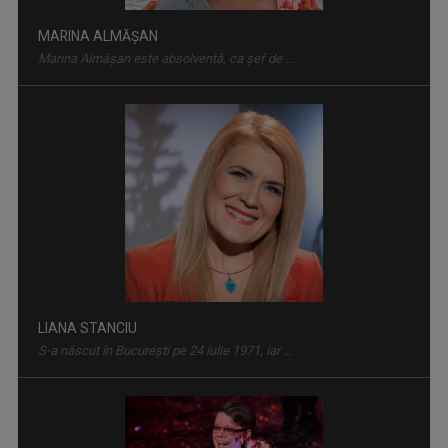
MARINA ALMĂȘAN
Marina Almăşan este absolventă, ca şef de ...
MIC DEJUN CU UN CAMPION
În fiecare sâmbătă dimineaţa, la ora 10.00, la ...
LIANA STANCIU
S-a născut în București pe 24 iulie 1971, iar ...