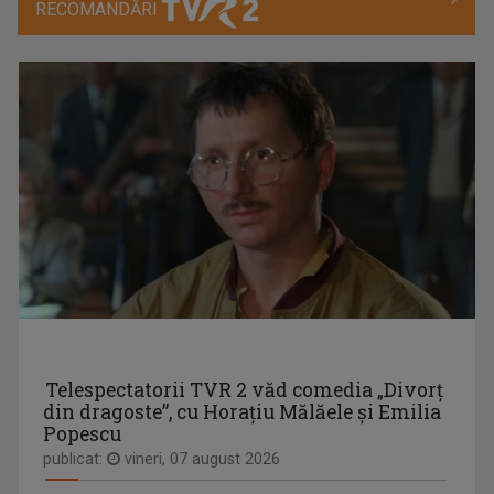
RECOMANDĂRI
IRINA PĂCURARIU
Irina Păcurariu este născută la Iaşi, la 23 ...
CAP COMPAS
De peste zece ani, „Cap compas” este o ...
MONICA GHIURCO
Cu o lungă experienţă în presă, Monica Ghiurco ...
Telespectatorii TVR 2 văd comedia „Divorţ
din dragoste”, cu Horaţiu Mălăele şi Emilia
Popescu
publicat:
vineri, 07 august 2026