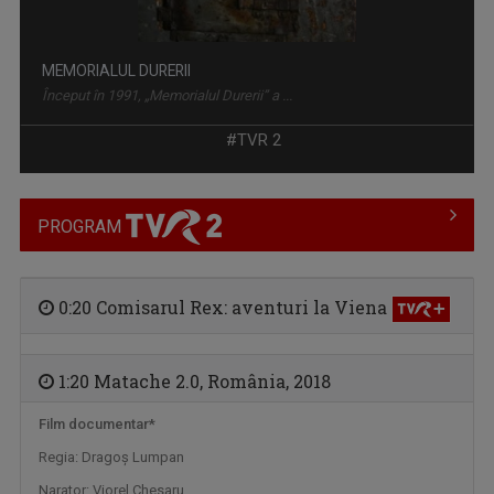
MEMORIALUL DURERII
Început în 1991, „Memorialul Durerii” a ...
#TVR 2
PROGRAM
0:20 Comisarul Rex: aventuri la Viena
1:20 Matache 2.0, România, 2018
TELEJURNALUL TVR 2
Zilnic, la ora 12.00, Telejurnalul TVR 2 ne ...
Film documentar*
Regia: Dragoş Lumpan
Narator: Viorel Chesaru