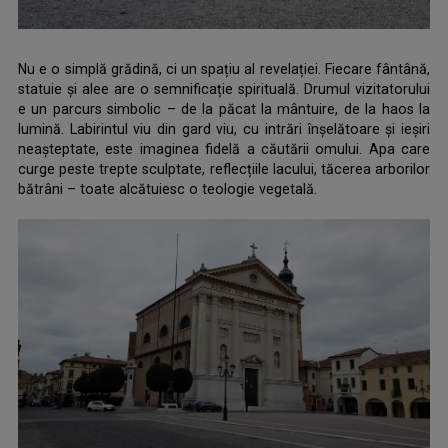
Nu e o simplă grădină, ci un spațiu al revelației. Fiecare fântână,
statuie și alee are o semnificație spirituală. Drumul vizitatorului
e un parcurs simbolic – de la păcat la mântuire, de la haos la
lumină. Labirintul viu din gard viu, cu intrări înșelătoare și ieșiri
neașteptate, este imaginea fidelă a căutării omului. Apa care
curge peste trepte sculptate, reflecțiile lacului, tăcerea arborilor
bătrâni – toate alcătuiesc o teologie vegetală.
.