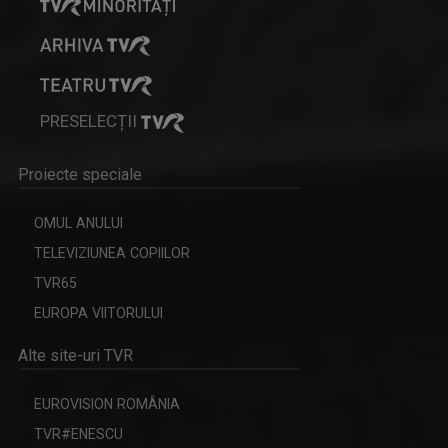
KALIMERA
PRESELECȚII
Emisiunea își propune să găsească și să le ...
Proiecte speciale
OMUL ANULUI
ȘTEFAN STOICA
TELEVIZIUNEA COPIILOR
Ștefan Stoica este pasionat de pescuit, natură ...
TVR65
EUROPA VIITORULUI
Alte site-uri TVR
FERMA
EUROVISION ROMÂNIA
Nu mai aveţi loc la oraş? Încercati la ţară! ...
TVR#ENESCU