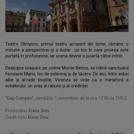
Teatro Olimpico, primul teatru acoperit din lume, rămâne o
minune a perspectivei și a iluziei un loc în care privirea este
purtată în profunzime, iar scena devine o poartă către infinit.
.
Deasupra orașului, pe colina Monte Berico, se ridică sanctuarul
Fecioarei Maria, loc de pelerinaj și de tăcere. De aici, între ziduri
albe și arcade liniștite, Vicenza se vede ca o metaforă a
echilibrului: un oraș al rațiunii și al credinței.
.
"Cap Compas"
, sâmbătă, 1 noiembrie, de la ora 17:30, la TVR 2.
Producător
Elena Dinu
Credit foto
Elena Dinu
.