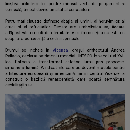
liniștea bibliotecii lor, printre mirosul vechi de pergament și
cerneală, timpul devine un aliat al cunoașterii.
.
Patru mari claustre definesc abația: al luminii, al heruvimilor, al
crucii și al refugiaților. Fiecare are simbolistica sa, fiecare
adăpostește un colț de eternitate. Aici, frumusețea nu este un
scop, ci o consecință a ordinii spirituale.
.
Drumul se încheie în
Vicenza
, orașul arhitectului Andrea
Palladio, declarat patrimoniu mondial UNESCO. În secolul al XVI-
lea, Palladio a transformat estetica lumii prin proporție,
simetrie și lumină. A ridicat vile care au devenit modele pentru
arhitectura europeană și americană, iar în centrul Vicenzei a
construit o bazilică renascentistă care poartă semnătura
genialității sale.
.