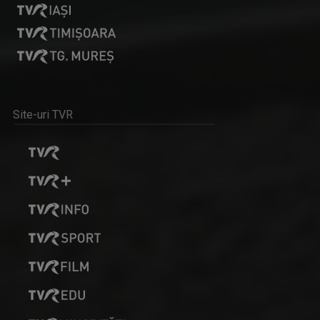
ANDREI BĂRBULESCU
Andrei Bărbulescu s-a născut în 30 noiembrie ...
Site-uri TVR
D’ALE LU’ MITICĂ
„D’ale lu’ Mitică” este o emisiune de reportaj ...
DANIELA ZECA-BUZURA
Prozatoare, eseistă, critic literar și ...