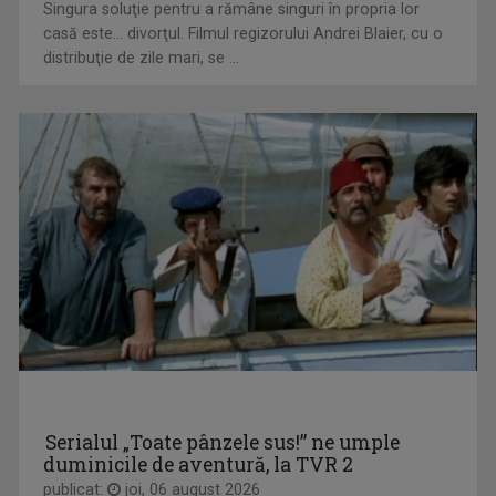
FORŢA IDEILOR
Singura soluţie pentru a rămâne singuri în propria lor
TVR 2 oferă telespectatorilor săi ocazia de a ...
casă este... divorţul. Filmul regizorului Andrei Blaier, cu o
distribuţie de zile mari, se ...
ALEXANDRU BUCUR
Pasionat de pescuit încă din copilărie, ...
E VREMEA TA!
... să descoperi cele mai rapide și complete ...
Serialul „Toate pânzele sus!” ne umple
duminicile de aventură, la TVR 2
publicat:
joi, 06 august 2026
DORINA FLOREA