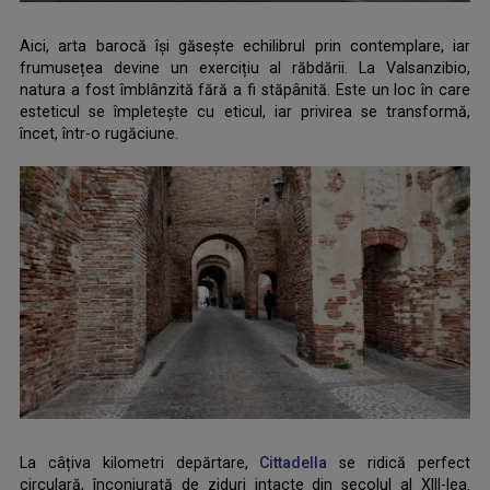
Aici, arta barocă își găsește echilibrul prin contemplare, iar
frumusețea devine un exercițiu al răbdării. La Valsanzibio,
natura a fost îmblânzită fără a fi stăpânită. Este un loc în care
esteticul se împletește cu eticul, iar privirea se transformă,
încet, într-o rugăciune.
.
La câțiva kilometri depărtare,
Cittadella
se ridică perfect
circulară, înconjurată de ziduri intacte din secolul al XIII-lea.