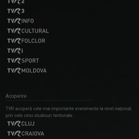
ORA DE ŞTIRI
De luni până duminică, de la ora 18:00, ...
VIRGIL IANȚU
Este unul dintre cei mai carismatici ...
Acoperire
TVR acoperă cele mai importante evenimente la nivel naţional,
prin cele cinci studiouri teritoriale:
LA PORȚILE ORIENTULUI
"La Porțile Orientului" este o producție a ...