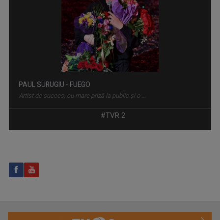
ROMÂNIA... ÎN BUCATE
Un show culinar despre tradiții și secrete ale ...
PAUL SURUGIU - FUEGO
Artist de succes, cu mare priză la public și o ...
#TVR 2
CURSA PRIN ISTORIE
Aventură, întâlniri neaşteptate şi comori ...