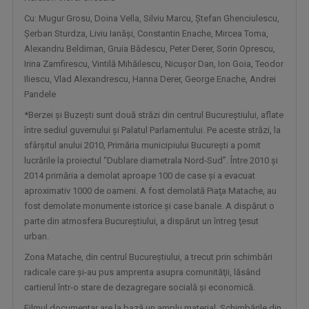
Cu: Mugur Grosu, Doina Vella, Silviu Marcu, Ştefan Ghenciulescu,
Şerban Sturdza, Liviu Ianăşi, Constantin Enache, Mircea Toma,
Alexandru Beldiman, Gruia Bădescu, Peter Derer, Sorin Oprescu,
Irina Zamfirescu, Vintilă Mihăilescu, Nicuşor Dan, Ion Goia, Teodor
Iliescu, Vlad Alexandrescu, Hanna Derer, George Enache, Andrei
Pandele
*Berzei şi Buzeşti sunt două străzi din centrul Bucureştiului, aflate
între sediul guvernului şi Palatul Parlamentului. Pe aceste străzi, la
TONOMATUL DP2
sfârşitul anului 2010, Primăria municipiului Bucureşti a pornit
În fiecare seară de luni până joi, Studioul ...
lucrările la proiectul “Dublare diametrala Nord-Sud”. Între 2010 şi
2014 primăria a demolat aproape 100 de case şi a evacuat
aproximativ 1000 de oameni. A fost demolată Piaţa Matache, au
fost demolate monumente istorice şi case banale. A dispărut o
parte din atmosfera Bucureştiului, a dispărut un întreg ţesut
urban.
Zona Matache, din centrul Bucureştiului, a trecut prin schimbări
radicale care şi-au pus amprenta asupra comunităţii, lăsând
cartierul într-o stare de dezagregare socială şi economică.
Filmul documentar are la bază un amplu material. Schimbările din