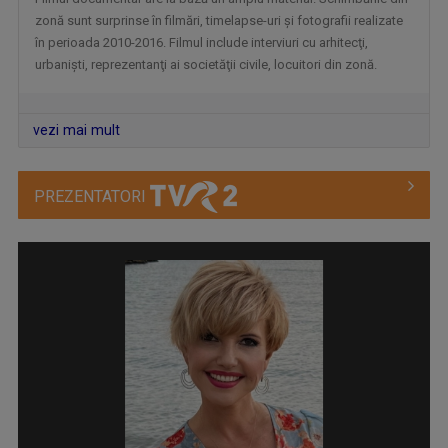
zonă sunt surprinse în filmări, timelapse-uri şi fotografii realizate
în perioada 2010-2016. Filmul include interviuri cu arhitecţi,
PUTERNICI, ÎMPREUNĂ
urbanişti, reprezentanţi ai societăţii civile, locuitori din zonă.
Oameni obişnuiţi şi personalităţi publice care ...
vezi mai mult
PREZENTATORI
DRAG DE ROMÂNIA MEA!
Paul Surugiu-Fuego prezintă un show ...